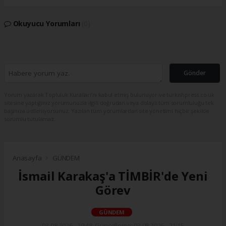
Okuyucu Yorumları
(0)
Gönder
Yorum yazarak Topluluk Kuralları’nı kabul etmiş bulunuyor ve turkishpress.co.uk
sitesine yaptığınız yorumunuzla ilgili doğrudan veya dolaylı tüm sorumluluğu tek
başınıza üstleniyorsunuz. Yazılan tüm yorumlardan site yönetimi hiçbir şekilde
sorumlu tutulamaz.
Anasayfa
GÜNDEM
İsmail Karakaş'a TİMBİR'de Yeni
Görev
GÜNDEM
03.08.2026 - 19:48, Güncelleme: 03.08.2026 - 21:15