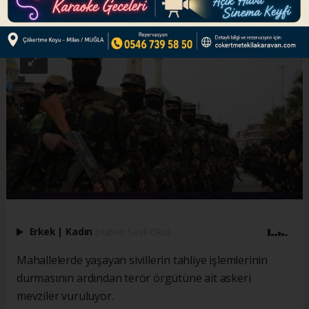
ABONE OL
Erkek
|
Kadın
(Haberi Sesli Oku)
Mahallelerde yaşayan sivillerin tahliye işlemlerinin
durmasının ardından terör örgütüne ait askeri
mevziler vuruluyor.