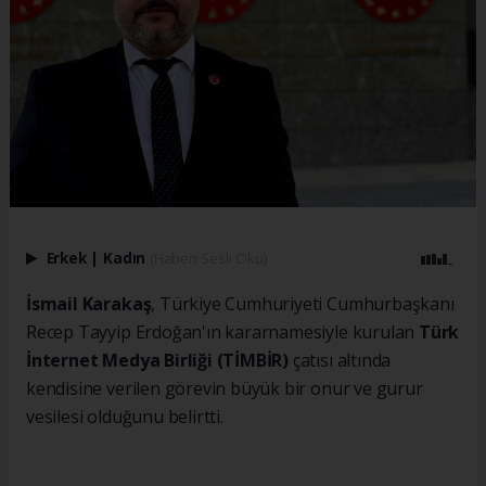
Erkek
|
Kadın
(Haberi Sesli Oku)
İsmail Karakaş
, Türkiye Cumhuriyeti Cumhurbaşkanı
Recep Tayyip Erdoğan'ın kararnamesiyle kurulan
Türk
İnternet Medya Birliği (TİMBİR)
çatısı altında
kendisine verilen görevin büyük bir onur ve gurur
vesilesi olduğunu belirtti.