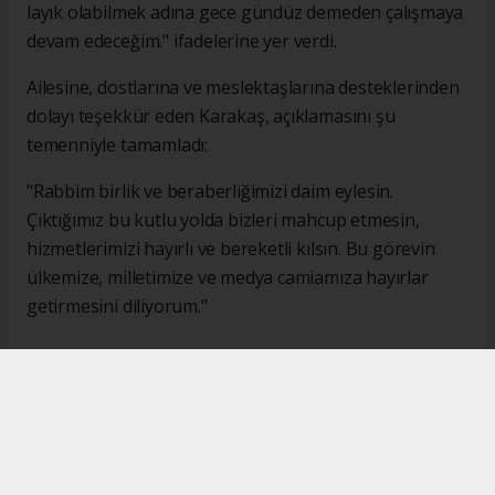
layık olabilmek adına gece gündüz demeden çalışmaya
devam edeceğim." ifadelerine yer verdi.
Ailesine, dostlarına ve meslektaşlarına desteklerinden
dolayı teşekkür eden Karakaş, açıklamasını şu
temenniyle tamamladı:
"Rabbim birlik ve beraberliğimizi daim eylesin.
Çıktığımız bu kutlu yolda bizleri mahcup etmesin,
hizmetlerimizi hayırlı ve bereketli kılsın. Bu görevin
ülkemize, milletimize ve medya camiamıza hayırlar
getirmesini diliyorum."
#İsmail Karakaş
#TİMBİR