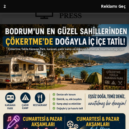
1
Reklamı Geç
Anasayfa
DÜNYA
Suriye ordusu, Halep'te YPG'ye
yönelik nokta operasyonlara
başladı
DÜNYA
08.01.2026 - 14:20, Güncelleme: 08.01.2026 - 14:20
Suriye ordusu, Halep kent merkezinde terör
örgütü YPG'ye yönelik nokta operasyonlara
başladı.