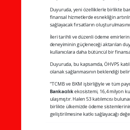
Duyuruda, yeni özelliklerle birlikte b
finansal hizmetlerde esnekliğin artırı
sağlayacak fırsatların oluşturulmasının
İleri tarihli ve düzenli ödeme emirler
deneyiminin güçleneceği aktarılan duyu
kullanıcılara daha bütüncül bir finansa
Duyuruda, bu kapsamda, ÖHVPS katılımcı
olanak sağlanmasının beklendiği belirti
"TCMB ve BKM işbirliğiyle ve tüm payd
Bankacılık
ekosistemi, 16,4 milyon k
ulaşmıştır. Halen 53 katılımcısı bulun
birlikte ülkemizde ödeme sistemlerinin
geliştirilmesine katkı sağlayacağı değe