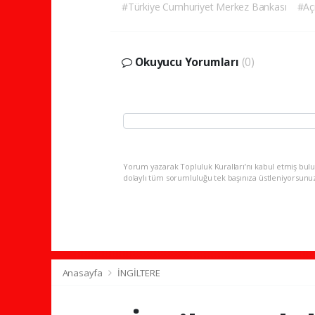
#Türkiye Cumhuriyet Merkez Bankası
#Açı
Okuyucu Yorumları
(0)
Yorum yazarak Topluluk Kuralları’nı kabul etmiş bulu
dolaylı tüm sorumluluğu tek başınıza üstleniyorsunu
Anasayfa
İNGİLTERE