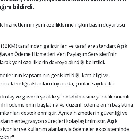
ğını bildirdi.
ık
hizmetlerinin yeni özelliklerine ilişkin basın duyurusu
(BKM) tarafından geliştirilen ve taraflara standart
Açık
layan Ödeme Hizmetleri Veri Paylaşım Servisleri’nin
k yeni özelliklerin devreye alındığı belirtildi.
metlerinin kapsamının genişletildiği, kart bilgi ve
erin eklendiği aktarılan duyuruda, şunlar kaydedildi:
aha kolay ve güvenli şekilde yönetebilmesine yönelik önemli
 tarihli ödeme emri başlatma ve düzenli ödeme emri başlatma
imkanları desteklenmiştir. Ayrıca hizmetlerin güvenliği ve
aşların entegrasyon süreçleri kolaylaştırılmıştır.
Açık
ksiyonları ve kullanım alanlarıyla ödemeler ekosisteminde
aktır."