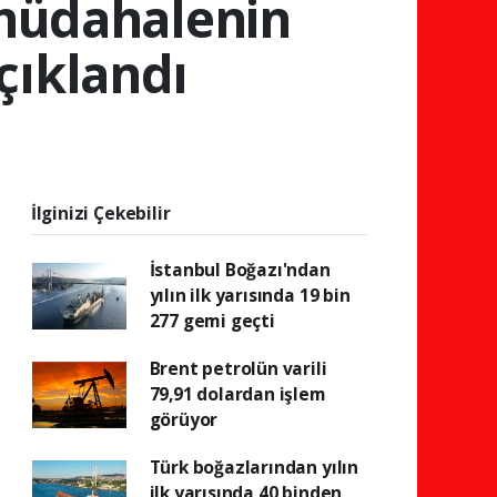
 müdahalenin
çıklandı
İlginizi Çekebilir
İstanbul Boğazı'ndan
yılın ilk yarısında 19 bin
277 gemi geçti
Brent petrolün varili
79,91 dolardan işlem
görüyor
Türk boğazlarından yılın
ilk yarısında 40 binden