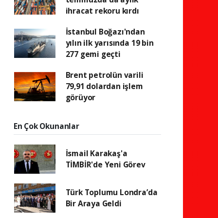
ihracat rekoru kırdı
İstanbul Boğazı'ndan
yılın ilk yarısında 19 bin
277 gemi geçti
Brent petrolün varili
79,91 dolardan işlem
görüyor
En Çok Okunanlar
İsmail Karakaş'a
TİMBİR'de Yeni Görev
Türk Toplumu Londra’da
Bir Araya Geldi