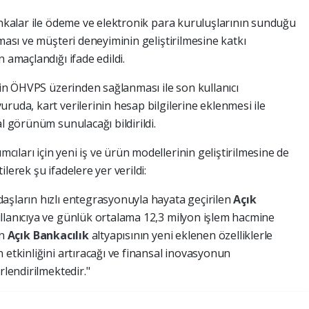
ankalar ile ödeme ve elektronik para kuruluşlarının sunduğu
lması ve müşteri deneyiminin geliştirilmesine katkı
 amaçlandığı ifade edildi.
inin ÖHVPS üzerinden sağlanması ile son kullanıcı
ruda, kart verilerinin hesap bilgilerine eklenmesi ile
l görünüm sunulacağı bildirildi.
ları için yeni iş ve ürün modellerinin geliştirilmesine de
lerek şu ifadelere yer verildi:
aşların hızlı entegrasyonuyla hayata geçirilen
Açık
ullanıcıya ve günlük ortalama 12,3 milyon işlem hacmine
an
Açık Bankacılık
altyapısının yeni eklenen özelliklerle
 etkinliğini artıracağı ve finansal inovasyonun
rlendirilmektedir."