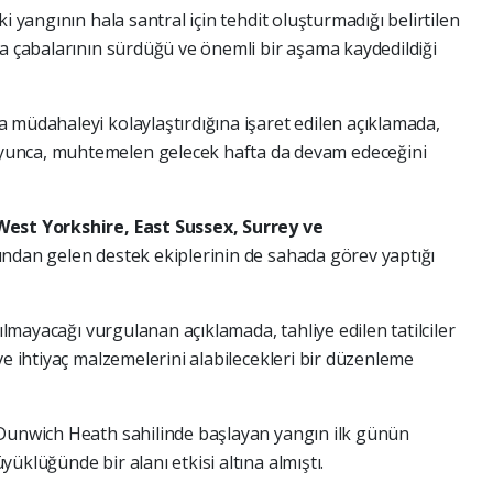
i yangının hala santral için tehdit oluşturmadığı belirtilen
ma çabalarının sürdüğü ve önemli bir aşama kaydedildiği
 müdahaleyi kolaylaştırdığına işaret edilen açıklamada,
yunca, muhtemelen gelecek hafta da devam edeceğini
West Yorkshire, East Sussex, Surrey ve
arından gelen destek ekiplerinin de sahada görev yaptığı
çılmayacağı vurgulanan açıklamada, tahliye edilen tatilciler
ve ihtiyaç malzemelerini alabilecekleri bir düzenleme
 Dunwich Heath sahilinde başlayan yangın ilk günün
üklüğünde bir alanı etkisi altına almıştı.