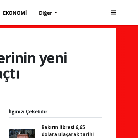
EKONOMİ
Diğer
rinin yeni
açtı
İlginizi Çekebilir
Bakırın libresi 6,65
dolara ulaşarak tarihi