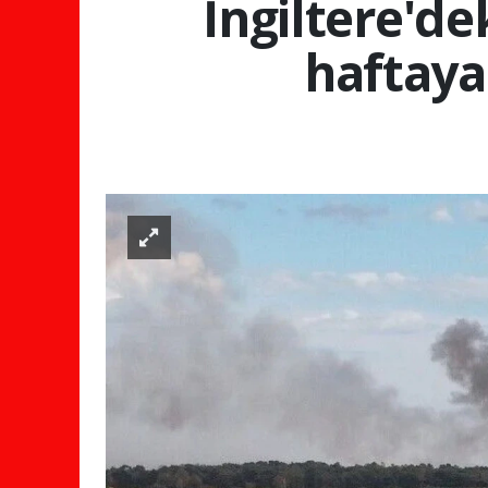
İngiltere'd
haftaya