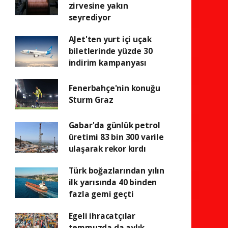
zirvesine yakın
seyrediyor
AJet'ten yurt içi uçak
biletlerinde yüzde 30
indirim kampanyası
Fenerbahçe'nin konuğu
Sturm Graz
Gabar'da günlük petrol
üretimi 83 bin 300 varile
ulaşarak rekor kırdı
Türk boğazlarından yılın
ilk yarısında 40 binden
fazla gemi geçti
Egeli ihracatçılar
temmuzda da aylık