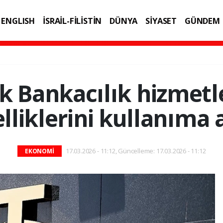
ENGLISH
İSRAİL-FİLİSTİN
DÜNYA
SİYASET
GÜNDEM
IK
TEKNOLOJİ
k Bankacılık hizmetle
lliklerini kullanıma 
17.03.2026 - 11:12, Güncelleme: 17.03.2026 - 11:12
EKONOMİ