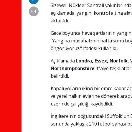
Sizewell Nükleer Santrali yakınlarındak
açıklamada, yangını kontrol altına al
aktarıldı.
Gece boyunca hava şartlarının yangına
"Yangına müdahalenin hafta sonu bo
öngörüyoruz." ifadesi kullanıldı.
Açıklamada
Londra, Essex, Norfolk, 
Northamptonshire
itfaiye teşkilatl
belirtildi.
Kapalı yolların ikinci bir emre kadar a
ve yerel halkın evlerine dönerek araç 
üzerinde çalışıldığı kaydedildi.
İngiltere'nin doğusundaki Suffolk'un
sonunda yaklaşık 210 futbol sahası büy