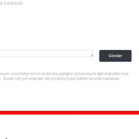
k Bankacılık
Gönder
nuyor ve turkishpress.co.uk sitesine yaptığınız yorumunuzla ilgili doğrudan veya
z. Yazılan tüm yorumlardan site yönetimi hiçbir şekilde sorumlu tutulamaz.