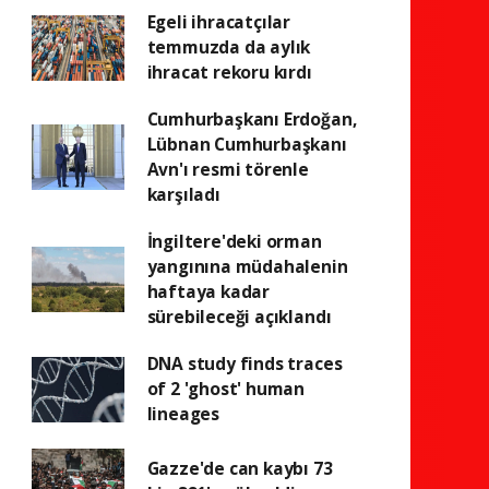
Egeli ihracatçılar
temmuzda da aylık
ihracat rekoru kırdı
Cumhurbaşkanı Erdoğan,
Lübnan Cumhurbaşkanı
Avn'ı resmi törenle
karşıladı
İngiltere'deki orman
yangınına müdahalenin
haftaya kadar
sürebileceği açıklandı
DNA study finds traces
of 2 'ghost' human
lineages
Gazze'de can kaybı 73