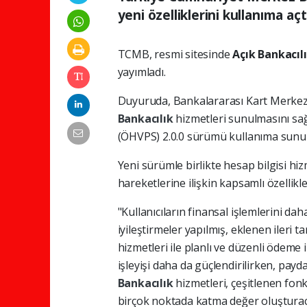
yeni özelliklerini kullanıma açtı
TCMB, resmi sitesinde
Açık Bankacıl
yayımladı.
Duyuruda, Bankalararası Kart Merkezi 
Bankacılık
hizmetleri sunulmasını sağ
(ÖHVPS) 2.0.0 sürümü kullanıma sunulara
Yeni sürümle birlikte hesap bilgisi hiz
hareketlerine ilişkin kapsamlı özellikl
"Kullanıcıların finansal işlemlerini d
iyileştirmeler yapılmış, eklenen ileri
hizmetleri ile planlı ve düzenli ödeme 
işleyişi daha da güçlendirilirken, payd
Bankacılık
hizmetleri, çeşitlenen fon
birçok noktada katma değer oluşturac