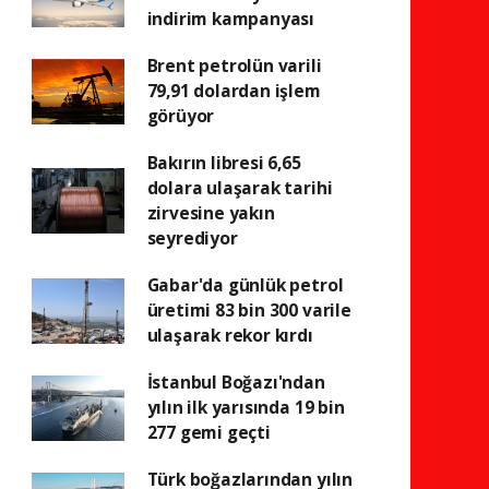
indirim kampanyası
Brent petrolün varili
79,91 dolardan işlem
görüyor
Bakırın libresi 6,65
dolara ulaşarak tarihi
zirvesine yakın
seyrediyor
Gabar'da günlük petrol
üretimi 83 bin 300 varile
ulaşarak rekor kırdı
İstanbul Boğazı'ndan
yılın ilk yarısında 19 bin
277 gemi geçti
Türk boğazlarından yılın