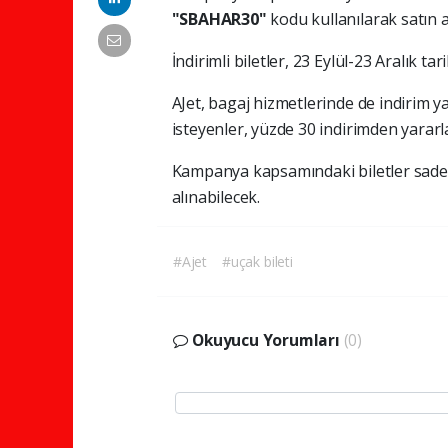
"SBAHAR30"
kodu kullanılarak satın a
İndirimli biletler, 23 Eylül-23 Aralık ta
AJet, bagaj hizmetlerinde de indirim 
isteyenler, yüzde 30 indirimden yararl
Kampanya kapsamındaki biletler sadec
alınabilecek.
#Ajet
#uçak bileti
Okuyucu Yorumları
(0)