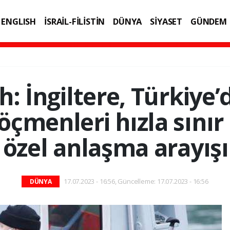
ENGLISH
İSRAİL-FİLİSTİN
DÜNYA
SİYASET
GÜNDEM
IK
TEKNOLOJİ
: İngiltere, Türkiye
öçmenleri hızla sınır
n özel anlaşma arayış
17.07.2023 - 16:56, Güncelleme: 17.07.2023 - 16:56
DÜNYA