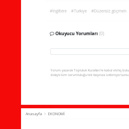
#İngiltere
#Turkiye
#Düzensiz göçmen
Okuyucu Yorumları
(0)
Yorum yazarak Topluluk Kuralları’nı kabul etmiş bulu
dolaylı tüm sorumluluğu tek başınıza üstleniyorsunu
Anasayfa
EKONOMİ