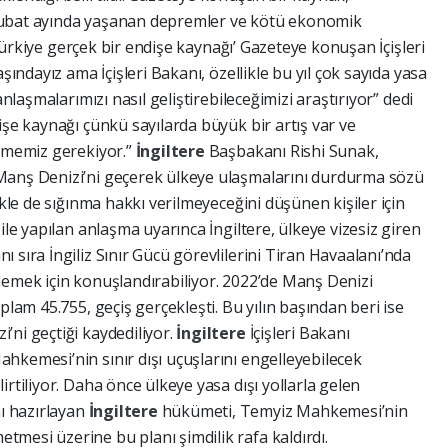
Şubat ayında yaşanan depremler ve kötü ekonomik
 ‘Türkiye gerçek bir endişe kaynağı’ Gazeteye konuşan İçişleri
şındayız ama İçişleri Bakanı, özellikle bu yıl çok sayıda yasa
anlaşmalarımızı nasıl geliştirebileceğimizi araştırıyor” dedi
işe kaynağı çünkü sayılarda büyük bir artış var ve
ilmemiz gerekiyor.”
İngiltere
Başbakanı Rishi Sunak,
Manş Denizi’ni geçerek ülkeye ulaşmalarını durdurma sözü
ikle de sığınma hakkı verilmeyeceğini düşünen kişiler için
ile yapılan anlaşma uyarınca İngiltere, ülkeye vizesiz giren
 sıra İngiliz Sınır Gücü görevlilerini Tiran Havaalanı’nda
lemek için konuşlandırabiliyor. 2022’de Manş Denizi
plam 45.755, geçiş gerçekleşti. Bu yılın başından beri ise
’ni geçtiği kaydediliyor.
İngiltere
İçişleri Bakanı
hkemesi’nin sınır dışı uçuşlarını engelleyebilecek
rtiliyor. Daha önce ülkeye yasa dışı yollarla gelen
ı hazırlayan
İngiltere
hükümeti, Temyiz Mahkemesi’nin
mesi üzerine bu planı şimdilik rafa kaldırdı.