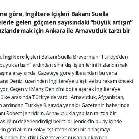
e göre, İngiltere İçişleri Bakanı Suella
erle gelen göçmen sayısındaki “büyük artışın”
hızlandırmak için Ankara ile Arnavutluk tarzı bir
e,
İngiltere
İçişleri Bakanı Suella Braverman, Türkiye’den
üyük artışın” ardından sınır dışı işlemlerini hızlandırmak
nlaşma arayışında. Gazeteye göre yılbaşından bu yana
nş Denizi üzerinden İngiltere’ye ulaştı ve bu rakam önceki
diyor. Geçen yıl Manş Denizi’ni botla aşarak İngiltere’ye
0 ülke arasında Türkiye de vardı. Arnavutluk, Afganistan,
r’ın ardından Türkiye 9. sırada yer aldı. Gazetenin haberinde
ı Robert Jenrick’in, Arnavutlukla yapılan tarzda bir
ılığını değerlendirdiği belirtildi. Jenrick’in bu ay içinde
 geri alımını kolaylaştıracak olası bir anlaşmayı
lendiği belirtildi. Gazeteye konuşan bir kaynak,