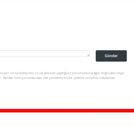
Gönder
nuyor ve turkishpress.co.uk sitesine yaptığınız yorumunuzla ilgili doğrudan veya
z. Yazılan tüm yorumlardan site yönetimi hiçbir şekilde sorumlu tutulamaz.