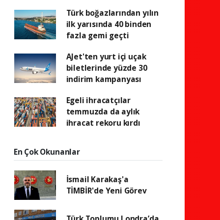
Türk boğazlarından yılın
ilk yarısında 40 binden
fazla gemi geçti
AJet'ten yurt içi uçak
biletlerinde yüzde 30
indirim kampanyası
Egeli ihracatçılar
temmuzda da aylık
ihracat rekoru kırdı
En Çok Okunanlar
İsmail Karakaş'a
TİMBİR'de Yeni Görev
Türk Toplumu Londra’da