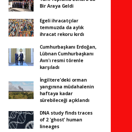
Bir Araya Geldi
Egeli ihracatçılar
temmuzda da aylık
ihracat rekoru kırdı
Cumhurbaşkanı Erdoğan,
Lübnan Cumhurbaşkanı
Avn'ı resmi törenle
karşıladı
İngiltere'deki orman
yangınına müdahalenin
haftaya kadar
sürebileceği açıklandı
DNA study finds traces
of 2 'ghost' human
lineages