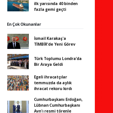
ilk yarısında 40 binden
fazla gemi geçti
En Çok Okunanlar
İsmail Karakaş'a
TİMBİR'de Yeni Görev
Türk Toplumu Londra’da
Bir Araya Geldi
Egeli ihracatçılar
temmuzda da aylık
ihracat rekoru kırdı
Cumhurbaşkanı Erdoğan,
Lübnan Cumhurbaşkanı
Avn'ı resmi törenle