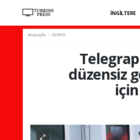
İNGİLTERE
SPOR
SAĞL
Anasayfa
DÜNYA
Telegraph
düzensiz g
içi