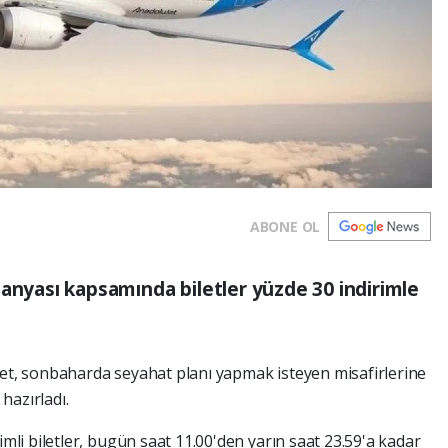
ABONE OL
panyası kapsamında biletler yüzde 30 indirimle
ket, sonbaharda seyahat planı yapmak isteyen misafirlerine
 hazırladı.
i biletler, bugün saat 11.00'den yarın saat 23.59'a kadar