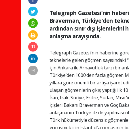
Telegraph Gazetesi’nin haberin
Braverman, Türkiye’den teknel
ardından sınır dışı işlemlerini 
anlaşma arayışında.
Telegraph Gazetesi’nin haberine gör
teknelerle gelen göçmen sayısındaki “b
için Ankara ile Arnavutluk tarzı bir a
Türkiye’den 1000’den fazla göçmen Ma
yıllara göre önemli bir artışa işaret e
ulaşan göçmenlerin çıkış yaptığı ilk 1
İran, Irak, Suriye, Eritre, Sudan, Mısı
İçişleri Bakanı Braverman ve Göç Bakan
anlaşmanın Türkiye ile de yapılması olas
Türk hükümetiyle düzensiz göçmenlerin
görüşmek için İstanbul’a uçmasının bek