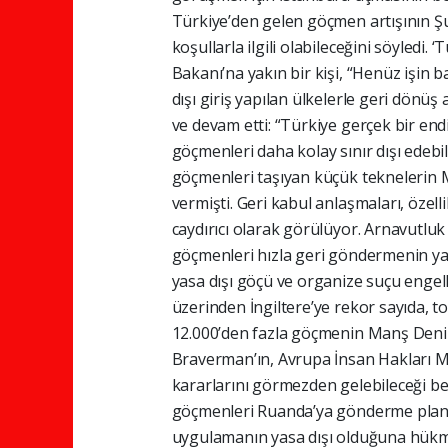
Türkiye’den gelen göçmen artışının 
koşullarla ilgili olabileceğini söyledi.
Bakanı’na yakın bir kişi, “Henüz işin ba
dışı giriş yapılan ülkelerle geri dönüş 
ve devam etti: “Türkiye gerçek bir end
göçmenleri daha kolay sınır dışı edeb
göçmenleri taşıyan küçük teknelerin 
vermişti. Geri kabul anlaşmaları, özell
caydırıcı olarak görülüyor. Arnavutluk 
göçmenleri hızla geri göndermenin yanı
yasa dışı göçü ve organize suçu engel
üzerinden İngiltere’ye rekor sayıda, to
12.000’den fazla göçmenin Manş Denizi
Braverman’ın, Avrupa İnsan Hakları Ma
kararlarını görmezden gelebileceği beli
göçmenleri Ruanda’ya gönderme plan
uygulamanın yasa dışı olduğuna hükmet