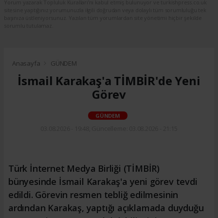
Yorum yazarak Topluluk Kuralları’nı kabul etmiş bulunuyor ve turkishpress.co.uk
sitesine yaptığınız yorumunuzla ilgili doğrudan veya dolaylı tüm sorumluluğu tek
başınıza üstleniyorsunuz. Yazılan tüm yorumlardan site yönetimi hiçbir şekilde
sorumlu tutulamaz.
Anasayfa
GÜNDEM
İsmail Karakaş'a TİMBİR'de Yeni
Görev
GÜNDEM
03.08.2026 - 19:48, Güncelleme: 03.08.2026 - 21:15
Türk İnternet Medya Birliği (TİMBİR)
bünyesinde İsmail Karakaş'a yeni görev tevdi
edildi. Görevin resmen tebliğ edilmesinin
ardından Karakaş, yaptığı açıklamada duyduğu