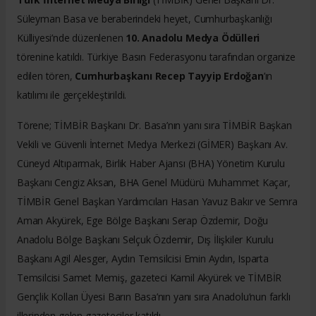
Süleyman Basa ve beraberindeki heyet, Cumhurbaşkanlığı
Külliyesi’nde düzenlenen
10. Anadolu Medya Ödülleri
törenine katıldı. Türkiye Basın Federasyonu tarafından organize
edilen tören,
Cumhurbaşkanı Recep Tayyip Erdoğan
’ın
katılımı ile gerçekleştirildi.
Törene; TİMBİR Başkanı Dr. Basa’nın yanı sıra TİMBİR Başkan
Vekili ve Güvenli İnternet Medya Merkezi (GİMER) Başkanı Av.
Cüneyd Altıparmak, Birlik Haber Ajansı (BHA) Yönetim Kurulu
Başkanı Cengiz Aksan, BHA Genel Müdürü Muhammet Kaçar,
TİMBİR Genel Başkan Yardımcıları Hasan Yavuz Bakır ve Semra
Aman Akyürek, Ege Bölge Başkanı Serap Özdemir, Doğu
Anadolu Bölge Başkanı Selçuk Özdemir, Dış İlişkiler Kurulu
Başkanı Agil Alesger, Aydın Temsilcisi Emin Aydın, Isparta
Temsilcisi Samet Memiş, gazeteci Kamil Akyürek ve TİMBİR
Gençlik Kolları Üyesi Barın Basa’nın yanı sıra Anadolu’nun farklı
illerinden gelen gazeteciler katıldı.