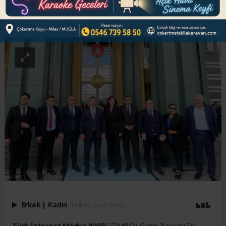
ABONE OL
Erkek
|
Kadın
(Haberi Sesli Oku)
Türk İnternet Medya Birliği
(TİMBİR) Genel Başkanı Dr.