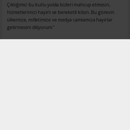
Çıktığımız bu kutlu yolda bizleri mahcup etmesin,
hizmetlerimizi hayırlı ve bereketli kılsın. Bu görevin
ülkemize, milletimize ve medya camiamıza hayırlar
getirmesini diliyorum."
#İsmail Karakaş
#TİMBİR
Okuyucu Yorumları
(0)
Gönder
Yorum yazarak Topluluk Kuralları’nı kabul etmiş bulunuyor ve turkishpress.co.uk
sitesine yaptığınız yorumunuzla ilgili doğrudan veya dolaylı tüm sorumluluğu tek
başınıza üstleniyorsunuz. Yazılan tüm yorumlardan site yönetimi hiçbir şekilde