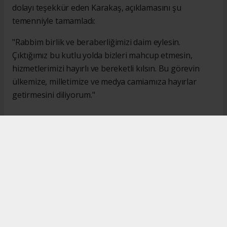
dolayı teşekkür eden Karakaş, açıklamasını şu
temenniyle tamamladı:
"Rabbim birlik ve beraberliğimizi daim eylesin.
Çıktığımız bu kutlu yolda bizleri mahcup etmesin,
hizmetlerimizi hayırlı ve bereketli kılsın. Bu görevin
ülkemize, milletimize ve medya camiamıza hayırlar
getirmesini diliyorum."
#İsmail Karakaş
#TİMBİR
Okuyucu Yorumları
(0)