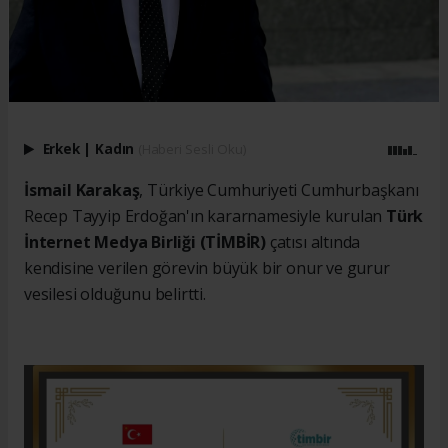
Erkek
|
Kadın
(Haberi Sesli Oku)
İsmail Karakaş
, Türkiye Cumhuriyeti Cumhurbaşkanı
Recep Tayyip Erdoğan'ın kararnamesiyle kurulan
Türk
İnternet Medya Birliği (TİMBİR)
çatısı altında
kendisine verilen görevin büyük bir onur ve gurur
vesilesi olduğunu belirtti.