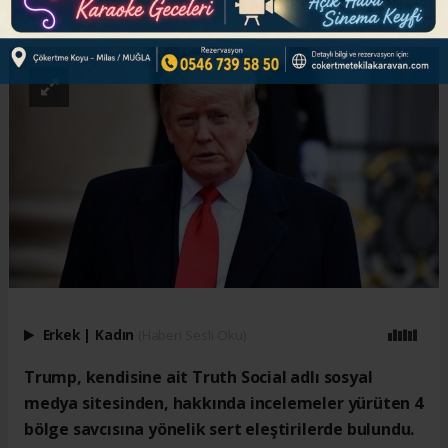
ABONE OL
Erkek
|
Kadın
(Haberi Sesli Oku)
Trump, kendisine ait Truth Social adlı sosyal
medya sitesinden, hakkında incelemeler yürüten 4
bölge savcısına yönelik sert eleştirilerde bulundu.