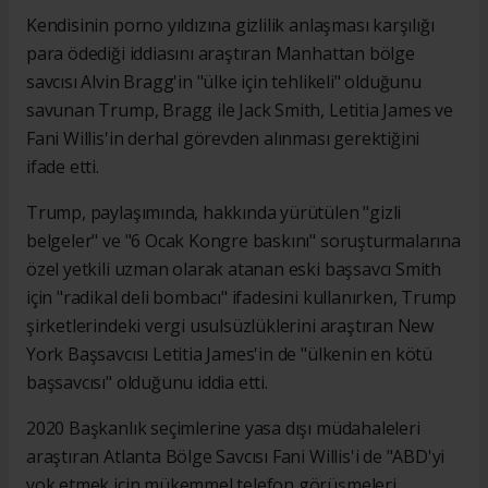
Kendisinin porno yıldızına gizlilik anlaşması karşılığı
para ödediği iddiasını araştıran Manhattan bölge
savcısı Alvin Bragg'in "ülke için tehlikeli" olduğunu
savunan Trump, Bragg ile Jack Smith, Letitia James ve
Fani Willis'in derhal görevden alınması gerektiğini
ifade etti.
Trump, paylaşımında, hakkında yürütülen "gizli
belgeler" ve "6 Ocak Kongre baskını" soruşturmalarına
özel yetkili uzman olarak atanan eski başsavcı Smith
için "radikal deli bombacı" ifadesini kullanırken, Trump
şirketlerindeki vergi usulsüzlüklerini araştıran New
York Başsavcısı Letitia James'in de "ülkenin en kötü
başsavcısı" olduğunu iddia etti.
2020 Başkanlık seçimlerine yasa dışı müdahaleleri
araştıran Atlanta Bölge Savcısı Fani Willis'i de "ABD'yi
yok etmek için mükemmel telefon görüşmeleri