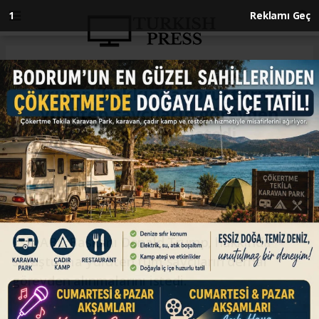
Anasayfa
DÜNYA
Trump, hakkında soruşturma
yürüten savcıların görevden
alınmalarını istedi
DÜNYA
24.03.2023 - 01:25, Güncelleme: 24.03.2023 - 01:27
Eski ABD Başkanı Donald Trump, hakkında
soruşturma yürüten tüm savcıların derhal
görevden alınmalarını istedi.