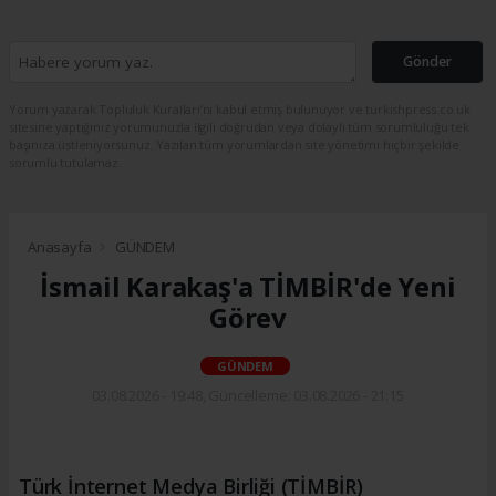
Gönder
Yorum yazarak Topluluk Kuralları’nı kabul etmiş bulunuyor ve turkishpress.co.uk
sitesine yaptığınız yorumunuzla ilgili doğrudan veya dolaylı tüm sorumluluğu tek
başınıza üstleniyorsunuz. Yazılan tüm yorumlardan site yönetimi hiçbir şekilde
sorumlu tutulamaz.
Anasayfa
GÜNDEM
İsmail Karakaş'a TİMBİR'de Yeni
Görev
GÜNDEM
03.08.2026 - 19:48, Güncelleme: 03.08.2026 - 21:15
Türk İnternet Medya Birliği (TİMBİR)