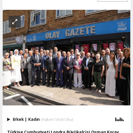
Erkek
|
Kadın
(Haberi Sesli Oku)
Türkiye Cumhuriyeti Londra Büyükelçisi Osman Koray