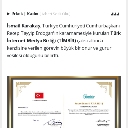
Erkek
|
Kadın
(Haberi Sesli Oku)
İsmail Karakaş
, Türkiye Cumhuriyeti Cumhurbaşkanı
Recep Tayyip Erdoğan'ın kararnamesiyle kurulan
Türk
İnternet Medya Birliği (TİMBİR)
çatısı altında
kendisine verilen görevin büyük bir onur ve gurur
vesilesi olduğunu belirtti.