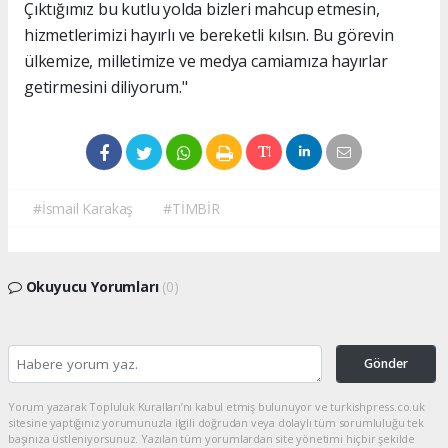
Çıktığımız bu kutlu yolda bizleri mahcup etmesin,
hizmetlerimizi hayırlı ve bereketli kılsın. Bu görevin
ülkemize, milletimize ve medya camiamıza hayırlar
getirmesini diliyorum."
#İsmail Karakaş
#TİMBİR
Okuyucu Yorumları
(0)
Gönder
Yorum yazarak Topluluk Kuralları’nı kabul etmiş bulunuyor ve turkishpress.co.uk
sitesine yaptığınız yorumunuzla ilgili doğrudan veya dolaylı tüm sorumluluğu tek
başınıza üstleniyorsunuz. Yazılan tüm yorumlardan site yönetimi hiçbir şekilde