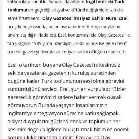
katılımcılara sunuldu. Sunum, davetlilere
İngiltere
’deki
Türk
toplumu
nun geçirdiği sosyal ve kültürel değişimlere tanıklık
etme fırsatı verdi.
Olay Gazetesi İmtiyaz Sahibi Nural Ezel
,
açılış konuşmasında, bu buluşmanın kendileri için büyük bir
anlam taşıdığını ifade etti. Ezel, konuşmasında Olay Gazetesi ile
tanışıklığının 1989 yılına uzandığını, 2000 yılında ise gelen teklif
üzerine gazeteyi devralarak imtiyaz sahibi olduğunu ifade etti.
Ezel, o tarihten bu yana Olay Gazetesi’ni kesintisiz
şekilde yaşatarak gazetenin kuruluş sürecinden
bugüne kadar Türk toplumunun sesi olma görevini
sürdürdüğünü söyledi. Ezel, şunları vurguladı: “Bizler
gazetecilik görevimizi sadece haber vermek olarak
görmüyoruz. Burada yaşayan insanlarımızın
İngiltere’ye entegrasyon sürecine katkı sağlamak,
aidiyet duygularını güçlendirmek ve toplumun her
kesimini doğru bilgilerle buluşturmak bizim en önemli
sorumluluklarımızdan biridir.” Ezel ayrıca Olay