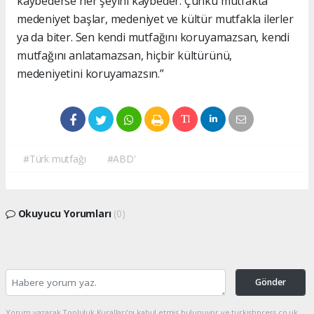
kaybederse her şeyini kaybeder. Çünkü mutfakta
medeniyet başlar, medeniyet ve kültür mutfakla ilerler
ya da biter. Sen kendi mutfağını koruyamazsan, kendi
mutfağını anlatamazsan, hiçbir kültürünü,
medeniyetini koruyamazsın.”
#Türk mutfağı
#ABD'
Okuyucu Yorumları
(0)
Gönder
Yorum yazarak Topluluk Kuralları’nı kabul etmiş bulunuyor ve turkishpress.co.uk