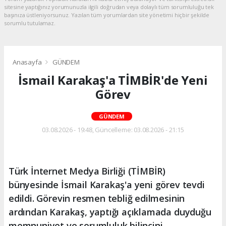
sitesine yaptığınız yorumunuzla ilgili doğrudan veya dolaylı tüm sorumluluğu tek
başınıza üstleniyorsunuz. Yazılan tüm yorumlardan site yönetimi hiçbir şekilde
sorumlu tutulamaz.
Anasayfa
GÜNDEM
İsmail Karakaş'a TİMBİR'de Yeni
Görev
GÜNDEM
03.08.2026 - 19:48, Güncelleme: 03.08.2026 - 21:15
Türk İnternet Medya Birliği (TİMBİR)
bünyesinde İsmail Karakaş'a yeni görev tevdi
edildi. Görevin resmen tebliğ edilmesinin
ardından Karakaş, yaptığı açıklamada duyduğu
memnuniyet ve sorumluluk bilincini