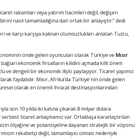
icaret rakamları veya yatırım hacimleri değil, değişen
ini nasıl tamamladığına dair ortak bir anlayıştır." dedi.
i ve karşı karşıya kalınan olumsuzlukları anlatan Tuzcu,
ekonominin önde gelen oyuncuları olarak Türkiye ve
Mısır
 bağları ekonomik fırsatların kilidini açmada kilit önem
lü ve dengeli bir ekonomik ilişki paylaşıyor. Ticaret yapımız
ı olarak faydalıdır. Mısır, Afrika'da Türkiye'nin önde gelen
n küresel olarak en önemli ihracat destinasyonlarından
rıyla son 10 yılda iki katına çıkarak 8 milyar dolara
ir serbest ticaret anlaşmamız var. Ortaklaşa kararlaştırılan
izin ölçeğine ve potansiyeline dayanan stratejik bir vizyonu
ımızın rekabetçi değil, tamamlayıcı olması nedeniyle