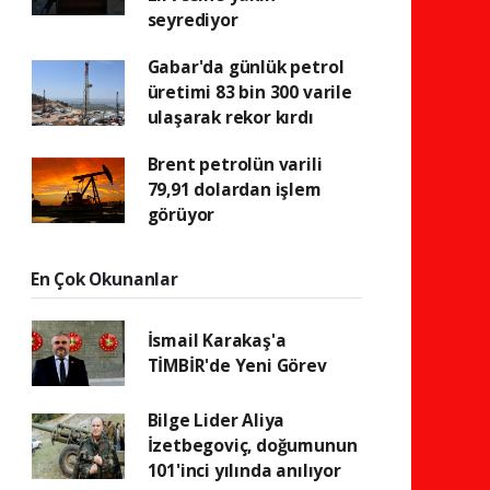
seyrediyor
Gabar'da günlük petrol
üretimi 83 bin 300 varile
ulaşarak rekor kırdı
Brent petrolün varili
79,91 dolardan işlem
görüyor
En Çok Okunanlar
İsmail Karakaş'a
TİMBİR'de Yeni Görev
Bilge Lider Aliya
İzetbegoviç, doğumunun
101'inci yılında anılıyor