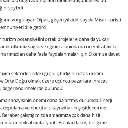
a sahip olduğu avantajların birlikte düşünülerek bu
ini söyledi.
uğunu vurgulayan Olpak, geçen yıl ciddi sayıda Mısırlı turisti
mnuniyeti dile getirdi.
 turizm potansiyelini ortak projelerle daha da yukarı
larak ülkemiz sağlık ve eğitim alanında da önemli atılımlar
kanlarımızdan daha fazla faydalanmaları için ülkemize davet
giyim sektörlerindeki güçlü işbirliğini ortak üretim
a ve Orta Doğu olmak üzere üçüncü pazarlara ihracat
 şu değerlendirmelerde bulundu:
ma sanayisinin önemi daha da artmış durumda. Enerji
ş, depolama ve enerji arz kaynaklarını çeşitlendirme
ı. Beraber çalıştığımızda amacımıza çok daha hızlı
emiz önemli atılımlar yaptı. Bu alandaki iş birliğimiz