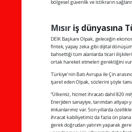
bölgesel güvenlik ve istikrarın sağlan
Mısır
iş dünyasına T
DEİK Başkanı Olpak, geleceğin ekonomi
fintek, yapay zeka gibi dijital dönüşüm 
bahsettiği tüm alanlarda ticari ilişkil
ortak hareket etmeleri gerektiğini vur
Türkiye'nin Batı Avrupa ile Çin arası
işaret eden Olpak, sözlerini şöyle tam
"Ülkemiz, hizmet ihracatı dahil 820 mil
Enerjiden sanayiye, tarımdan altyapı 
imkanlarımız var. Son yıllarda özellik
ihracat kabiliyetimiz da fazla ön plan
gerek doğrudan yatırım yaparak gerek