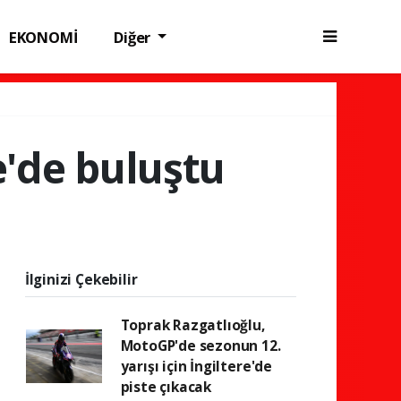
EKONOMİ
Diğer
re'de buluştu
İlginizi Çekebilir
Toprak Razgatlıoğlu,
MotoGP'de sezonun 12.
yarışı için İngiltere'de
piste çıkacak