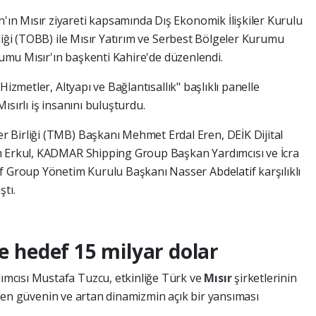
n Mısır ziyareti kapsamında Dış Ekonomik İlişkiler Kurulu
liği (TOBB) ile Mısır Yatırım ve Serbest Bölgeler Kurumu
orumu Mısır'ın başkenti Kahire'de düzenlendi.
Hizmetler, Altyapı ve Bağlantısallık" başlıklı panelle
sırlı iş insanını buluşturdu.
 Birliği (TMB) Başkanı Mehmet Erdal Eren, DEİK Dijital
m Erkul, KADMAR Shipping Group Başkan Yardımcısı ve İcra
f Group Yönetim Kurulu Başkanı Nasser Abdelatif karşılıklı
ştı.
de hedef 15 milyar dolar
mcısı Mustafa Tuzcu, etkinliğe Türk ve
Mısır
şirketlerinin
ilenen güvenin ve artan dinamizmin açık bir yansıması