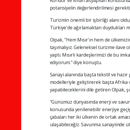
Koridor ve liman altyapıları konusund
potansiyelin değerlendirilmesi gerektiğ
Turizmin önemli bir işbirliği alanı old
Türkiye'de ağırlamaktan duydukları me
Olpak, "Hem Mısır'ın hem de ülkemizin
taşımalıyız. Geleneksel turizme ilave o
yaptı. Mısırlı kardeşlerimizi de bu im
ediyorum." diye konuştu.
Sanayi alanında başta tekstil ve hazır 
modelleriyle geliştirerek başta Afrik
yapabileceklerini dile getiren Olpak,
"Günümüz dünyasında enerji ve savun
konusunda yenilenebilir enerjiye geçi
çabaları her iki ülkenin de ortak amac
ulaşabileceğiz. Savunma sanayiinde ülk