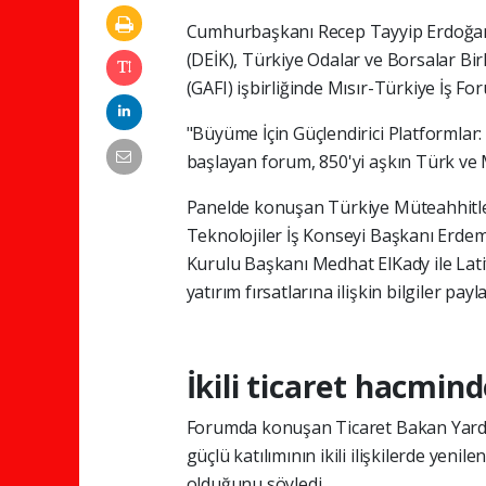
Cumhurbaşkanı Recep Tayyip Erdoğan'ı
(DEİK), Türkiye Odalar ve Borsalar Bir
(GAFI) işbirliğinde Mısır-Türkiye İş F
"Büyüme İçin Güçlendirici Platformlar: 
başlayan forum, 850'yi aşkın Türk ve Mı
Panelde konuşan Türkiye Müteahhitler
Teknolojiler İş Konseyi Başkanı Erde
Kurulu Başkanı Medhat ElKady ile Lati
yatırım fırsatlarına ilişkin bilgiler payla
İkili ticaret hacmin
Forumda konuşan Ticaret Bakan Yardı
güçlü katılımının ikili ilişkilerde yen
olduğunu söyledi.