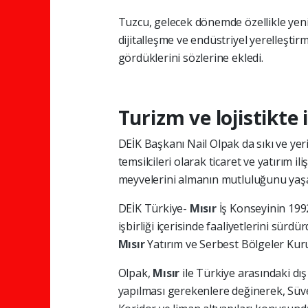
Tuzcu, gelecek dönemde özellikle yenile
dijitalleşme ve endüstriyel yerelleştirm
gördüklerini sözlerine ekledi.
Turizm ve lojistikte i
DEİK Başkanı Nail Olpak da sıkı ve ye
temsilcileri olarak ticaret ve yatırım ili
meyvelerini almanın mutluluğunu yaşad
DEİK Türkiye-
Mısır
İş Konseyinin 1992
işbirliği içerisinde faaliyetlerini sür
Mısır
Yatırım ve Serbest Bölgeler Kurum
Olpak,
Mısır
ile Türkiye arasındaki dış
yapılması gerekenlere değinerek, Süvey