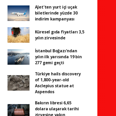
AJet'ten yurt içi uçak
biletlerinde yüzde 30
indirim kampanyası
Küresel gıda fiyatları 3,5
yılın zirvesinde
İstanbul Boğazı'ndan
yılın ilk yarısında 19 bin
277 gemi geçti
Türkiye hails discovery
of 1,800-year-old
Asclepius statue at
Aspendos
Bakırın libresi 6,65
dolara ulaşarak tarihi
zirvesine yakın