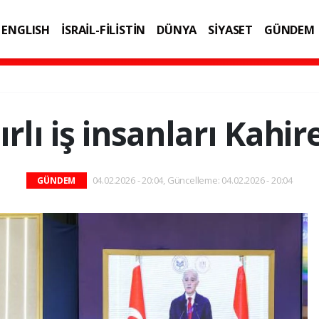
ENGLISH
İSRAİL-FİLİSTİN
DÜNYA
SİYASET
GÜNDEM
IK
TEKNOLOJİ
rlı iş insanları Kahi
04.02.2026 - 20:04, Güncelleme: 04.02.2026 - 20:04
GÜNDEM