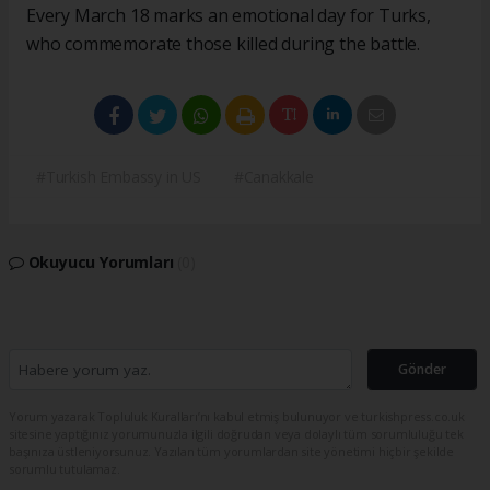
Every March 18 marks an emotional day for Turks,
who commemorate those killed during the battle.
#Turkish Embassy in US
#Canakkale
Okuyucu Yorumları
(0)
Gönder
Yorum yazarak Topluluk Kuralları’nı kabul etmiş bulunuyor ve turkishpress.co.uk
sitesine yaptığınız yorumunuzla ilgili doğrudan veya dolaylı tüm sorumluluğu tek
başınıza üstleniyorsunuz. Yazılan tüm yorumlardan site yönetimi hiçbir şekilde
sorumlu tutulamaz.