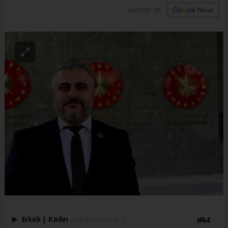
ABONE OL
Erkek
|
Kadın
(Haberi Sesli Oku)