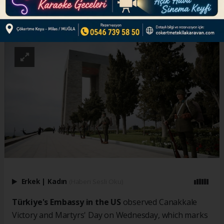
ABONE OL
Erkek
|
Kadın
(Haberi Sesli Oku)
Türkiye's Embassy in the US
observed Canakkale
Victory and Martyrs' Day on Wednesday, which marks