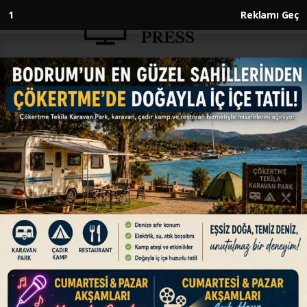
Anasayfa
ENGLISH
Turkish Embassy in US marks
111th anniversary of Canakkale
victory
ENGLISH
19.03.2026 - 10:35, Güncelleme: 19.03.2026 - 10:35
'The Victory of Canakkale is a crucial milestone
—not only for us, the Turkish nation, and for
our national history, but also for world history,'
says ambassador