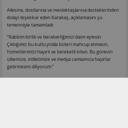
Ailesine, dostlarına ve meslektaşlarına desteklerinden
dolayı teşekkür eden Karakaş, açıklamasını şu
temenniyle tamamladı:
"Rabbim birlik ve beraberliğimizi daim eylesin.
Çıktığımız bu kutlu yolda bizleri mahcup etmesin,
hizmetlerimizi hayırlı ve bereketli kılsın. Bu görevin
ülkemize, milletimize ve medya camiamıza hayırlar
getirmesini diliyorum."
#İsmail Karakaş
#TİMBİR
Okuyucu Yorumları
(0)