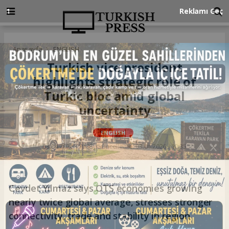
Anasayfa
ENGLISH
Turkish vice president
highlights strategic role of
Turkic bloc amid global
uncertainty
ENGLISH
03.04.2026 - 10:35, Güncelleme: 03.04.2026 - 10:35
Cevdet Yilmaz says OTS economies growing
nearly twice global average, stresses stronger
connectivity, trade and stability in region