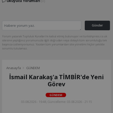
Okuyucu Yorumları
(0)
Gönder
Yorum yazarak Topluluk Kuralları’nı kabul etmiş bulunuyor ve turkishpress.co.uk
sitesine yaptığınız yorumunuzla ilgili doğrudan veya dolaylı tüm sorumluluğu tek
başınıza üstleniyorsunuz. Yazılan tüm yorumlardan site yönetimi hiçbir şekilde
sorumlu tutulamaz.
Anasayfa
GÜNDEM
İsmail Karakaş'a TİMBİR'de Yeni
Görev
GÜNDEM
03.08.2026 - 19:48, Güncelleme: 03.08.2026 - 21:15