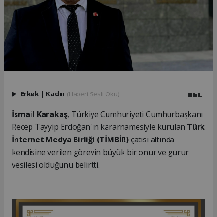
Erkek
|
Kadın
(Haberi Sesli Oku)
İsmail Karakaş
, Türkiye Cumhuriyeti Cumhurbaşkanı
Recep Tayyip Erdoğan'ın kararnamesiyle kurulan
Türk
İnternet Medya Birliği (TİMBİR)
çatısı altında
kendisine verilen görevin büyük bir onur ve gurur
vesilesi olduğunu belirtti.