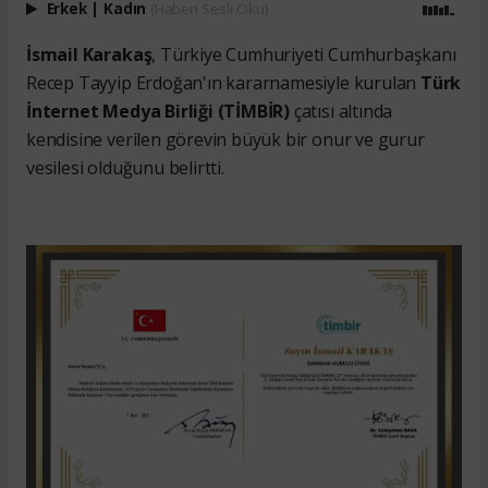
Erkek
|
Kadın
(Haberi Sesli Oku)
İsmail Karakaş
, Türkiye Cumhuriyeti Cumhurbaşkanı
Recep Tayyip Erdoğan'ın kararnamesiyle kurulan
Türk
İnternet Medya Birliği (TİMBİR)
çatısı altında
kendisine verilen görevin büyük bir onur ve gurur
vesilesi olduğunu belirtti.