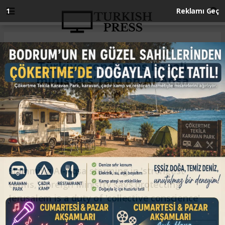
Anasayfa
ENGLISH
Türkiye condemns Israeli
ministers’ raid on Al-Aqsa
Mosque
ENGLISH
03.08.2025 - 21:00, Güncelleme: 03.08.2025 - 21:00
Slamming Al-Aqsa storming in 'strongest
terms,' Foreign Ministry says protecting
Jerusalem is a duty of 'collective conscience'