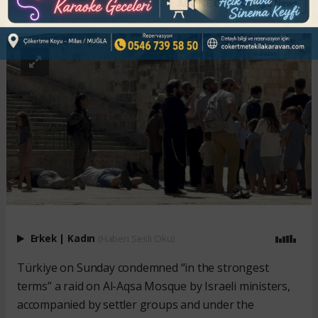
ABONE OL
Erkek
|
Kadın
(Haberi Sesli Oku)
Türkiye on Sunday condemned “in the strongest
terms” a raid on Al-Aqsa Mosque by Israeli ministers,
accompanied by settler groups and under the