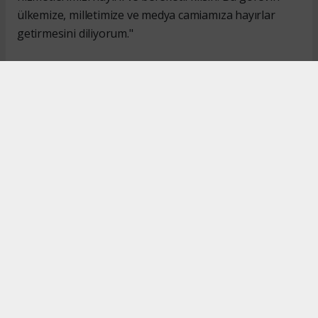
ülkemize, milletimize ve medya camiamıza hayırlar
getirmesini diliyorum."
#İsmail Karakaş
#TİMBİR
Okuyucu Yorumları
(0)
Gönder
Yorum yazarak Topluluk Kuralları’nı kabul etmiş bulunuyor ve turkishpress.co.uk
sitesine yaptığınız yorumunuzla ilgili doğrudan veya dolaylı tüm sorumluluğu tek
başınıza üstleniyorsunuz. Yazılan tüm yorumlardan site yönetimi hiçbir şekilde
sorumlu tutulamaz.