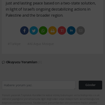
just and lasting peace based on a two-state solution,
in light of Israel’s ongoing destabilizing actions in
Palestine and the broader region.
#Türkiye
#Al-Aqsa Mosque
Okuyucu Yorumları
(0)
Gönder
Yorum yazarak Topluluk Kuralları’nı kabul etmiş bulunuyor ve turkishpress.co.uk
sitesine yaptığınız yorumunuzla ilgili doğrudan veya dolaylı tüm sorumluluğu tek
başınıza üstleniyorsunuz. Yazılan tüm yorumlardan site yönetimi hiçbir şekilde