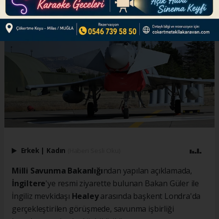
Erkek
|
Kadın
(Haberi Sesli Oku)
Milli Savunma Bakanlığı
ndan yapılan açıklamada,
İngiltere
'ye resmi ziyarette bulunan Bakan Güler ile
İngiliz mevkidaşı
Healey
arasında başkent Londra'da
gerçekleştirilen görüşmede, savunma işbirliği