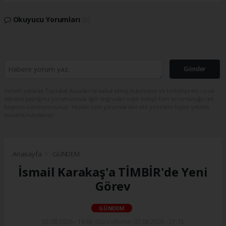
Okuyucu Yorumları
(0)
Gönder
Yorum yazarak Topluluk Kuralları’nı kabul etmiş bulunuyor ve turkishpress.co.uk
sitesine yaptığınız yorumunuzla ilgili doğrudan veya dolaylı tüm sorumluluğu tek
başınıza üstleniyorsunuz. Yazılan tüm yorumlardan site yönetimi hiçbir şekilde
sorumlu tutulamaz.
Anasayfa
GÜNDEM
İsmail Karakaş'a TİMBİR'de Yeni
Görev
GÜNDEM
03.08.2026 - 19:48, Güncelleme: 03.08.2026 - 21:15