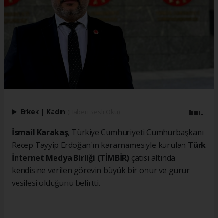
Erkek
|
Kadın
(Haberi Sesli Oku)
İsmail Karakaş
, Türkiye Cumhuriyeti Cumhurbaşkanı
Recep Tayyip Erdoğan'ın kararnamesiyle kurulan
Türk
İnternet Medya Birliği (TİMBİR)
çatısı altında
kendisine verilen görevin büyük bir onur ve gurur
vesilesi olduğunu belirtti.