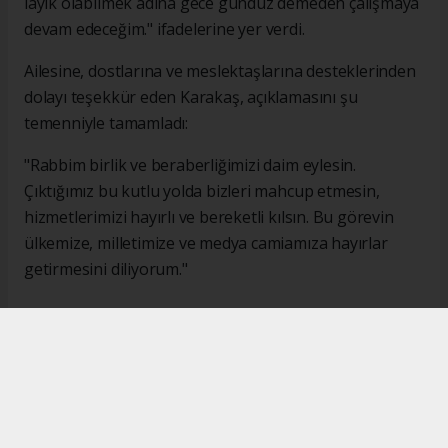
layık olabilmek adına gece gündüz demeden çalışmaya
devam edeceğim." ifadelerine yer verdi.
Ailesine, dostlarına ve meslektaşlarına desteklerinden
dolayı teşekkür eden Karakaş, açıklamasını şu
temenniyle tamamladı:
"Rabbim birlik ve beraberliğimizi daim eylesin.
Çıktığımız bu kutlu yolda bizleri mahcup etmesin,
hizmetlerimizi hayırlı ve bereketli kılsın. Bu görevin
ülkemize, milletimize ve medya camiamıza hayırlar
getirmesini diliyorum."
#İsmail Karakaş
#TİMBİR