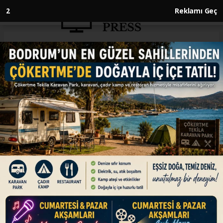
1
Reklamı Geç
Anasayfa
GÜNDEM
Türkiye ile İngiltere arasında
savunma işbirliği güçleniyor
GÜNDEM
25.03.2026 - 13:40, Güncelleme: 25.03.2026 - 13:40
Milli Savunma Bakanı Yaşar Güler, İngiltere’de
mevkidaşı John Healey ile yaptığı görüşmede
savunma işbirliği konularını ele aldı.
ABONE OL