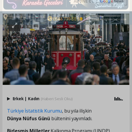
ABONE OL
Erkek
|
Kadın
(Haberi Sesli Oku)
Türkiye İstatistik Kurumu
, bu yıla ilişkin
Dünya Nüfus Günü
bültenini yayımladı.
Birleşmiş Milletler
Kalkınma Programı (UNDP)