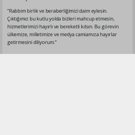
"Rabbim birlik ve beraberliğimizi daim eylesin.
Çıktığımız bu kutlu yolda bizleri mahcup etmesin,
hizmetlerimizi hayırlı ve bereketli kılsın. Bu görevin
ülkemize, milletimize ve medya camiamıza hayırlar
getirmesini diliyorum."
#İsmail Karakaş
#TİMBİR
Okuyucu Yorumları
(0)
Gönder