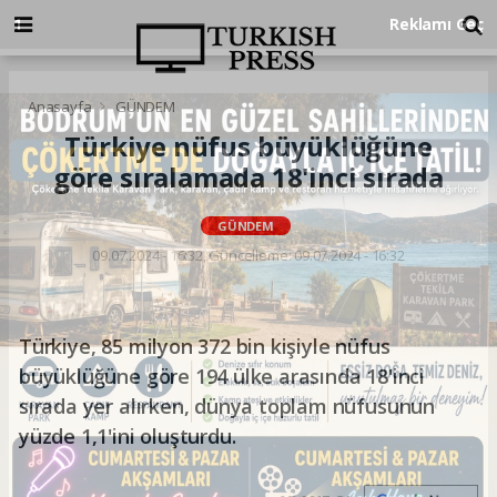
Anasayfa
GÜNDEM
Türkiye nüfus büyüklüğüne
göre sıralamada 18'inci sırada
GÜNDEM
09.07.2024 - 16:32, Güncelleme: 09.07.2024 - 16:32
Türkiye, 85 milyon 372 bin kişiyle nüfus
büyüklüğüne göre 194 ülke arasında 18'inci
sırada yer alırken, dünya toplam nüfusunun
yüzde 1,1'ini oluşturdu.