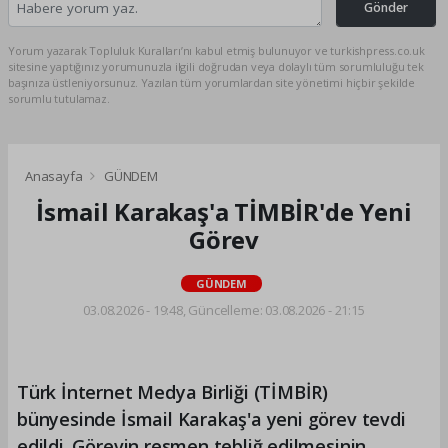
Gönder
Yorum yazarak Topluluk Kuralları’nı kabul etmiş bulunuyor ve turkishpress.co.uk
sitesine yaptığınız yorumunuzla ilgili doğrudan veya dolaylı tüm sorumluluğu tek
başınıza üstleniyorsunuz. Yazılan tüm yorumlardan site yönetimi hiçbir şekilde
sorumlu tutulamaz.
Anasayfa
GÜNDEM
İsmail Karakaş'a TİMBİR'de Yeni
Görev
GÜNDEM
03.08.2026 - 19:48, Güncelleme: 03.08.2026 - 21:15
Türk İnternet Medya Birliği (TİMBİR)
bünyesinde İsmail Karakaş'a yeni görev tevdi
edildi. Görevin resmen tebliğ edilmesinin