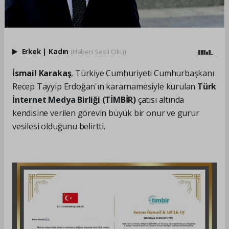
Erkek
|
Kadın
(Haberi Sesli Oku)
İsmail Karakaş
, Türkiye Cumhuriyeti Cumhurbaşkanı
Recep Tayyip Erdoğan'ın kararnamesiyle kurulan
Türk
İnternet Medya Birliği (TİMBİR)
çatısı altında
kendisine verilen görevin büyük bir onur ve gurur
vesilesi olduğunu belirtti.