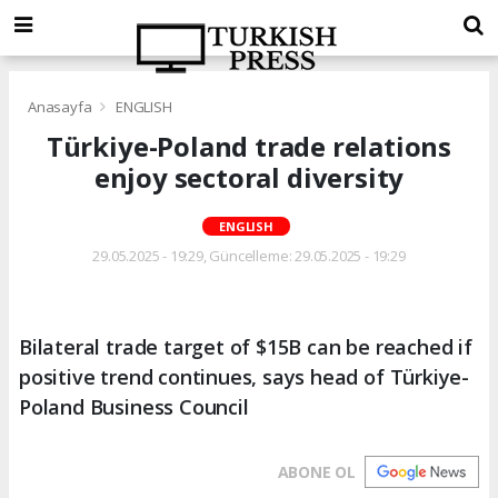
Anasayfa
ENGLISH
Türkiye-Poland trade relations
enjoy sectoral diversity
ENGLISH
29.05.2025 - 19:29, Güncelleme: 29.05.2025 - 19:29
Bilateral trade target of $15B can be reached if
positive trend continues, says head of Türkiye-
Poland Business Council
ABONE OL