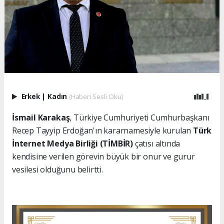
Erkek
|
Kadın
(Haberi Sesli Oku)
İsmail Karakaş
, Türkiye Cumhuriyeti Cumhurbaşkanı
Recep Tayyip Erdoğan'ın kararnamesiyle kurulan
Türk
İnternet Medya Birliği (TİMBİR)
çatısı altında
kendisine verilen görevin büyük bir onur ve gurur
vesilesi olduğunu belirtti.