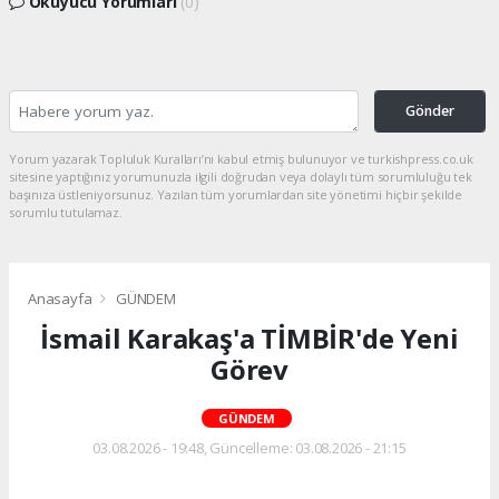
Okuyucu Yorumları
(0)
Gönder
Yorum yazarak Topluluk Kuralları’nı kabul etmiş bulunuyor ve turkishpress.co.uk
sitesine yaptığınız yorumunuzla ilgili doğrudan veya dolaylı tüm sorumluluğu tek
başınıza üstleniyorsunuz. Yazılan tüm yorumlardan site yönetimi hiçbir şekilde
sorumlu tutulamaz.
Anasayfa
GÜNDEM
İsmail Karakaş'a TİMBİR'de Yeni
Görev
GÜNDEM
03.08.2026 - 19:48, Güncelleme: 03.08.2026 - 21:15