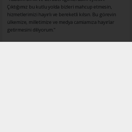
Çıktığımız bu kutlu yolda bizleri mahcup etmesin,
hizmetlerimizi hayırlı ve bereketli kılsın. Bu görevin
ülkemize, milletimize ve medya camiamıza hayırlar
getirmesini diliyorum."
#İsmail Karakaş
#TİMBİR
Okuyucu Yorumları
(0)
Gönder
Yorum yazarak Topluluk Kuralları’nı kabul etmiş bulunuyor ve turkishpress.co.uk
sitesine yaptığınız yorumunuzla ilgili doğrudan veya dolaylı tüm sorumluluğu tek