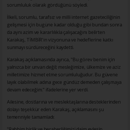
sorumluluk olarak gördüğünü söyledi.
İlkeli, sorumlu, tarafsız ve milli internet gazeteciliğinin
gelişmesi için bugüne kadar olduğu gibi bundan sonra
da aynı azim ve kararlılıkla çalışacağını belirten
Karakaş, TİMBİR'in vizyonuna ve hedeflerine katkı
sunmayı sürdüreceğini kaydetti.
Karakaş açıklamasında ayrıca, "Bu görev benim için
yalnızca bir unvan değil; mesleğimize, ülkemize ve aziz
milletimize hizmet etme sorumluluğudur. Bu güvene
layık olabilmek adına gece gündüz demeden çalışmaya
devam edeceğim." ifadelerine yer verdi.
Ailesine, dostlarına ve meslektaşlarına desteklerinden
dolayı teşekkür eden Karakaş, açıklamasını şu
temenniyle tamamladı:
"Rabbim birlik ve beraberliğimizi daim eylesin.