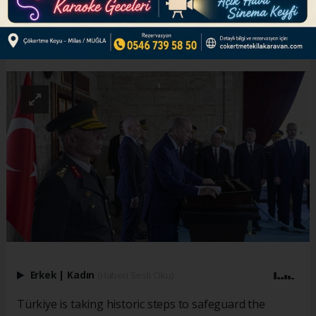
ABONE OL
Erkek
|
Kadın
(Haberi Sesli Oku)
Türkiye is taking historic steps to safeguard the