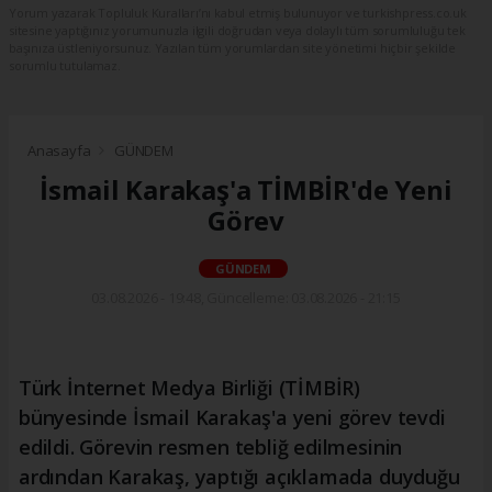
Yorum yazarak Topluluk Kuralları’nı kabul etmiş bulunuyor ve turkishpress.co.uk
sitesine yaptığınız yorumunuzla ilgili doğrudan veya dolaylı tüm sorumluluğu tek
başınıza üstleniyorsunuz. Yazılan tüm yorumlardan site yönetimi hiçbir şekilde
sorumlu tutulamaz.
Anasayfa
GÜNDEM
İsmail Karakaş'a TİMBİR'de Yeni
Görev
GÜNDEM
03.08.2026 - 19:48, Güncelleme: 03.08.2026 - 21:15
Türk İnternet Medya Birliği (TİMBİR)
bünyesinde İsmail Karakaş'a yeni görev tevdi
edildi. Görevin resmen tebliğ edilmesinin
ardından Karakaş, yaptığı açıklamada duyduğu