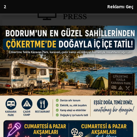
1
Reklamı Geç
Anasayfa
ENGLISH
Türkiye taking steps to
safeguard nation’s future, says
President Erdogan
ENGLISH
05.08.2025 - 14:53, Güncelleme: 05.08.2025 - 14:53
‘Our struggle to make Türkiye the leading
nation in its region within the reshaped global
order continues, despite the traps set against
us and the attacks from both within and
beyond our borders,’ says Erdogan