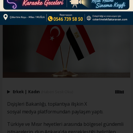
Erkek
|
Kadın
(Haberi Sesli Oku)
Dışişleri Bakanlığı, toplantıya ilişkin X
sosyal medya platformundan paylaşım yaptı.
Türkiye ve Mısır heyetleri arasında bölgesel gündemli
istişarelerin, dün Ankara'da gerçekleştiği belirtilen