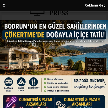
2
Reklamı Geç
Anasayfa
GÜNDEM
Türkiye ve Mısır heyetleri
arasındaki istişareler,
Ankara'da gerçekleşti
GÜNDEM
21.01.2025 - 18:44, Güncelleme: 21.01.2025 - 18:44
Türkiye ve Mısır heyetleri arasında bölgesel
gündemli istişareler, dün Ankara'da gerçekleşti.
ABONE OL