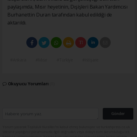
paylaşımda, Mısır heyetinin, Dışişleri Bakan Yardımcısı
Burhanettin Duran tarafından kabul edildiği de
aktarıldı.
#Ankara
#Mısır
#Türkiye
#istişare
Okuyucu Yorumları
(0)
Gönder
Yorum yazarak Topluluk Kuralları’nı kabul etmiş bulunuyor ve turkishpress.co.uk
sitesine yaptığınız yorumunuzla ilgili doğrudan veya dolaylı tüm sorumluluğu tek
başınıza üstleniyorsunuz. Yazılan tüm yorumlardan site yönetimi hiçbir şekilde