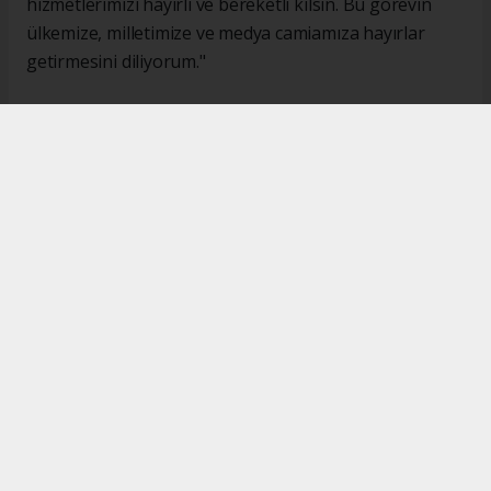
hizmetlerimizi hayırlı ve bereketli kılsın. Bu görevin
ülkemize, milletimize ve medya camiamıza hayırlar
getirmesini diliyorum."
#İsmail Karakaş
#TİMBİR
Okuyucu Yorumları
(0)
Gönder
Yorum yazarak Topluluk Kuralları’nı kabul etmiş bulunuyor ve turkishpress.co.uk
sitesine yaptığınız yorumunuzla ilgili doğrudan veya dolaylı tüm sorumluluğu tek
başınıza üstleniyorsunuz. Yazılan tüm yorumlardan site yönetimi hiçbir şekilde
sorumlu tutulamaz.