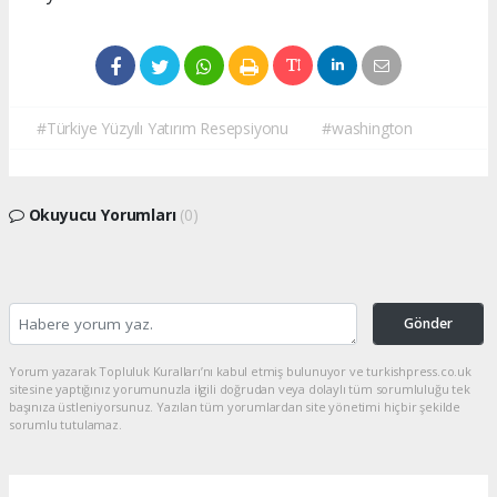
#Türkiye Yüzyılı Yatırım Resepsiyonu
#washington
Okuyucu Yorumları
(0)
Gönder
Yorum yazarak Topluluk Kuralları’nı kabul etmiş bulunuyor ve turkishpress.co.uk
sitesine yaptığınız yorumunuzla ilgili doğrudan veya dolaylı tüm sorumluluğu tek
başınıza üstleniyorsunuz. Yazılan tüm yorumlardan site yönetimi hiçbir şekilde
sorumlu tutulamaz.