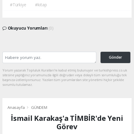
#Türkiye
#kitap
Okuyucu Yorumları
(0)
Gönder
Yorum yazarak Topluluk Kuralları’nı kabul etmiş bulunuyor ve turkishpress.co.uk
sitesine yaptığınız yorumunuzla ilgili doğrudan veya dolaylı tüm sorumluluğu tek
başınıza üstleniyorsunuz. Yazılan tüm yorumlardan site yönetimi hiçbir şekilde
sorumlu tutulamaz.
Anasayfa
GÜNDEM
İsmail Karakaş'a TİMBİR'de Yeni
Görev