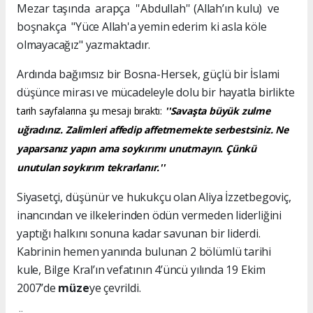
Mezar taşında arapça ''Abdullah'' (Allah’ın kulu) ve
boşnakça "Yüce Allah'a yemin ederim ki asla köle
olmayacağız" yazmaktadır.
Ardında bağımsız bir Bosna-Hersek, güçlü bir İslami
düşünce mirası ve mücadeleyle dolu bir hayatla birlikte
tarih sayfalarına şu mesajı bıraktı:
''Savaşta büyük zulme
uğradınız. Zalimleri affedip affetmemekte serbestsiniz. Ne
yaparsanız yapın ama soykırımı unutmayın. Çünkü
unutulan soykırım tekrarlanır.''
Siyasetçi, düşünür ve hukukçu olan Aliya İzzetbegoviç,
inancından ve ilkelerinden ödün vermeden liderliğini
yaptığı halkını sonuna kadar savunan bir liderdi.
Kabrinin hemen yanında bulunan 2 bölümlü tarihi
kule, Bilge Kral’ın vefatının 4’üncü yılında 19 Ekim
2007’de
müze
ye çevrildi.