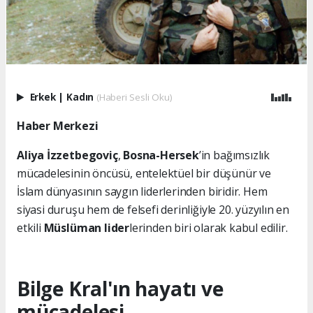
Erkek
|
Kadın
(Haberi Sesli Oku)
Haber Merkezi
Aliya İzzetbegoviç
,
Bosna-Hersek
’in bağımsızlık
mücadelesinin öncüsü, entelektüel bir düşünür ve
İslam dünyasının saygın liderlerinden biridir. Hem
siyasi duruşu hem de felsefi derinliğiyle 20. yüzyılın en
etkili
Müslüman lider
lerinden biri olarak kabul edilir.
Bilge Kral'ın hayatı ve
mücadelesi