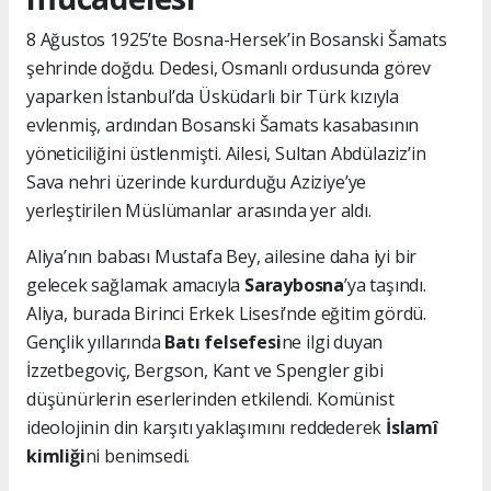
8 Ağustos 1925’te Bosna-Hersek’in Bosanski Šamats
şehrinde doğdu. Dedesi, Osmanlı ordusunda görev
yaparken İstanbul’da Üsküdarlı bir Türk kızıyla
evlenmiş, ardından Bosanski Šamats kasabasının
yöneticiliğini üstlenmişti. Ailesi, Sultan Abdülaziz’in
Sava nehri üzerinde kurdurduğu Aziziye’ye
yerleştirilen Müslümanlar arasında yer aldı.
Aliya’nın babası Mustafa Bey, ailesine daha iyi bir
gelecek sağlamak amacıyla
Saraybosna
’ya taşındı.
Aliya, burada Birinci Erkek Lisesi’nde eğitim gördü.
Gençlik yıllarında
Batı felsefesi
ne ilgi duyan
İzzetbegoviç, Bergson, Kant ve Spengler gibi
düşünürlerin eserlerinden etkilendi. Komünist
ideolojinin din karşıtı yaklaşımını reddederek
İslamî
kimliği
ni benimsedi.