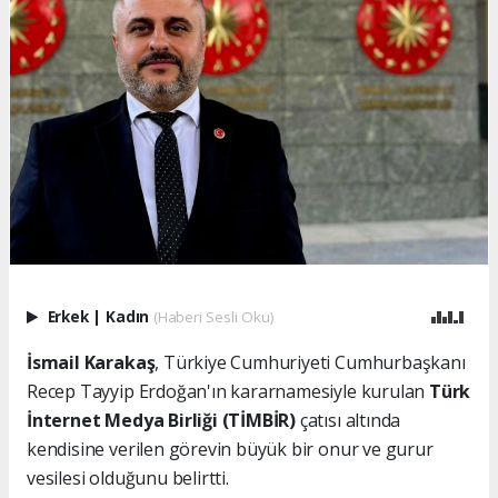
Erkek
|
Kadın
(Haberi Sesli Oku)
İsmail Karakaş
, Türkiye Cumhuriyeti Cumhurbaşkanı
Recep Tayyip Erdoğan'ın kararnamesiyle kurulan
Türk
İnternet Medya Birliği (TİMBİR)
çatısı altında
kendisine verilen görevin büyük bir onur ve gurur
vesilesi olduğunu belirtti.