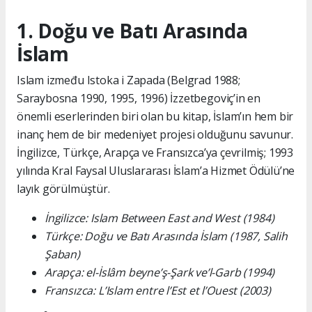
1. Doğu ve Batı Arasında
İslam
Islam između Istoka i Zapada (Belgrad 1988;
Saraybosna 1990, 1995, 1996) İzzetbegoviç’in en
önemli eserlerinden biri olan bu kitap, İslam’ın hem bir
inanç hem de bir medeniyet projesi olduğunu savunur.
İngilizce, Türkçe, Arapça ve Fransızca’ya çevrilmiş; 1993
yılında Kral Faysal Uluslararası İslam’a Hizmet Ödülü’ne
layık görülmüştür.
İngilizce: Islam Between East and West (1984)
Türkçe: Doğu ve Batı Arasında İslam (1987, Salih
Şaban)
Arapça: el-İslâm beyne’ş-Şark ve’l-Garb (1994)
Fransızca: L’Islam entre l’Est et l’Ouest (2003)