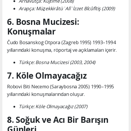
Arnavutça: Kujtime (2008)
Arapça: Müẕekkirâtü ʿAlî ʿİzzet Bîcûfîtiş (2009)
6. Bosna Mucizesi:
Konuşmalar
Čudo Bosanskog Otpora (Zagreb 1995) 1993–1994
yıllarındaki konuşma, röportaj ve açıklamaları içerir.
Türkçe: Bosna Mucizesi (2003, 2004)
7. Köle Olmayacağız
Robovi Biti Necemo (Saraybosna 2005) 1990–1995
yıllarındaki konuşmalarından oluşur.
Türkçe: Köle Olmayacağız (2007)
8. Soğuk ve Acı Bir Barışın
Günleri