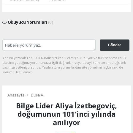
Okuyucu Yorumları
(0)
Gönder
Yorum yazarak Topluluk Kuralları’nı kabul etmiş bulunuyor ve turkishpress.co.uk
sitesine yaptığınız yorumunuzla ilgili doğrudan veya dolaylı tüm sorumluluğu tek
başınıza üstleniyorsunuz. Yazılan tüm yorumlardan site yönetimi hiçbir şekilde
sorumlu tutulamaz.
Anasayfa
DÜNYA
Bilge Lider Aliya İzetbegoviç,
doğumunun 101'inci yılında
anılıyor