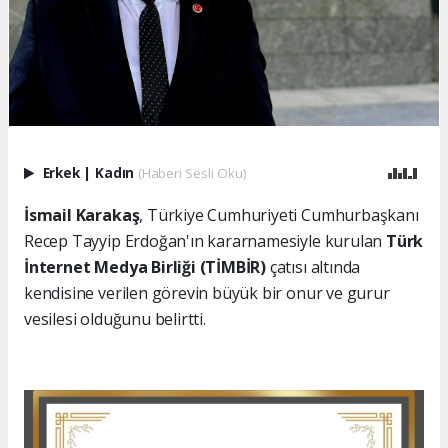
Erkek
|
Kadın
(Haberi Sesli Oku)
İsmail Karakaş
, Türkiye Cumhuriyeti Cumhurbaşkanı
Recep Tayyip Erdoğan'ın kararnamesiyle kurulan
Türk
İnternet Medya Birliği (TİMBİR)
çatısı altında
kendisine verilen görevin büyük bir onur ve gurur
vesilesi olduğunu belirtti.