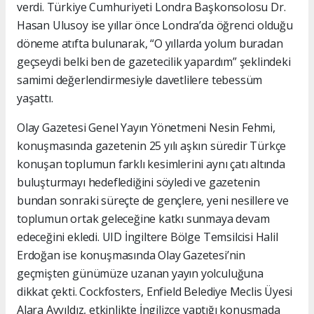
verdi. Türkiye Cumhuriyeti Londra Başkonsolosu Dr.
Hasan Ulusoy ise yıllar önce Londra’da öğrenci olduğu
döneme atıfta bulunarak, “O yıllarda yolum buradan
geçseydi belki ben de gazetecilik yapardım” şeklindeki
samimi değerlendirmesiyle davetlilere tebessüm
yaşattı.
Olay Gazetesi Genel Yayın Yönetmeni Nesin Fehmi,
konuşmasında gazetenin 25 yılı aşkın süredir Türkçe
konuşan toplumun farklı kesimlerini aynı çatı altında
buluşturmayı hedeflediğini söyledi ve gazetenin
bundan sonraki süreçte de gençlere, yeni nesillere ve
toplumun ortak geleceğine katkı sunmaya devam
edeceğini ekledi. UID İngiltere Bölge Temsilcisi Halil
Erdoğan ise konuşmasında Olay Gazetesi’nin
geçmişten günümüze uzanan yayın yolculuğuna
dikkat çekti. Cockfosters, Enfield Belediye Meclis Üyesi
Alara Ayyıldız, etkinlikte İngilizce yaptığı konuşmada