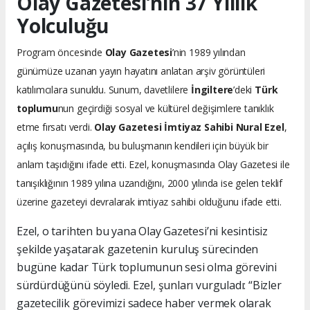
Olay Gazetesi’nin 37 Yıllık
Yolculuğu
Program öncesinde
Olay Gazetesi
’nin 1989 yılından
günümüze uzanan yayın hayatını anlatan arşiv görüntüleri
katılımcılara sunuldu. Sunum, davetlilere
İngiltere
’deki
Türk
toplumu
nun geçirdiği sosyal ve kültürel değişimlere tanıklık
etme fırsatı verdi.
Olay Gazetesi İmtiyaz Sahibi Nural Ezel
,
açılış konuşmasında, bu buluşmanın kendileri için büyük bir
anlam taşıdığını ifade etti. Ezel, konuşmasında Olay Gazetesi ile
tanışıklığının 1989 yılına uzandığını, 2000 yılında ise gelen teklif
üzerine gazeteyi devralarak imtiyaz sahibi olduğunu ifade etti.
Ezel, o tarihten bu yana Olay Gazetesi’ni kesintisiz
şekilde yaşatarak gazetenin kuruluş sürecinden
bugüne kadar Türk toplumunun sesi olma görevini
sürdürdüğünü söyledi. Ezel, şunları vurguladı: “Bizler
gazetecilik görevimizi sadece haber vermek olarak