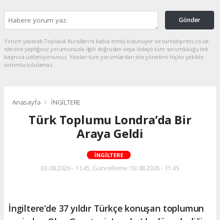
Gönder
Yorum yazarak Topluluk Kuralları’nı kabul etmiş bulunuyor ve turkishpress.co.uk
sitesine yaptığınız yorumunuzla ilgili doğrudan veya dolaylı tüm sorumluluğu tek
başınıza üstleniyorsunuz. Yazılan tüm yorumlardan site yönetimi hiçbir şekilde
sorumlu tutulamaz.
Anasayfa
İNGİLTERE
Türk Toplumu Londra’da Bir
Araya Geldi
İNGİLTERE
03.08.2026 - 11:45, Güncelleme: 03.08.2026 - 11:45
İngiltere’de 37 yıldır Türkçe konuşan toplumun