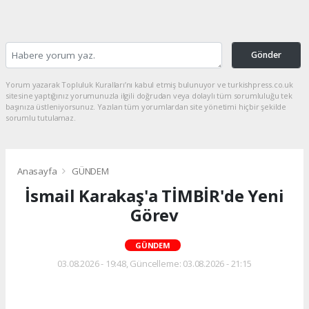
Gönder
Yorum yazarak Topluluk Kuralları’nı kabul etmiş bulunuyor ve turkishpress.co.uk
sitesine yaptığınız yorumunuzla ilgili doğrudan veya dolaylı tüm sorumluluğu tek
başınıza üstleniyorsunuz. Yazılan tüm yorumlardan site yönetimi hiçbir şekilde
sorumlu tutulamaz.
Anasayfa
GÜNDEM
İsmail Karakaş'a TİMBİR'de Yeni
Görev
GÜNDEM
03.08.2026 - 19:48, Güncelleme: 03.08.2026 - 21:15