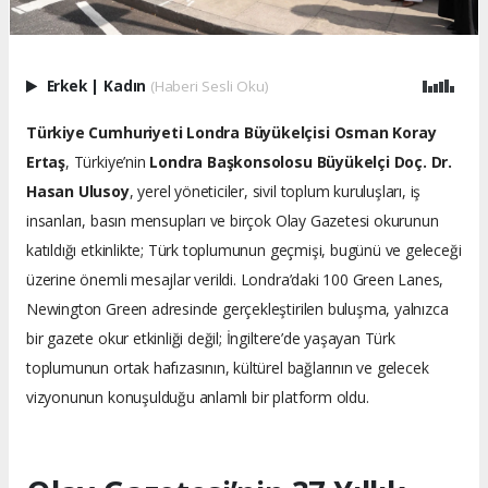
Erkek
|
Kadın
(Haberi Sesli Oku)
Türkiye Cumhuriyeti Londra Büyükelçisi Osman Koray
Ertaş
, Türkiye’nin
Londra Başkonsolosu Büyükelçi Doç. Dr.
Hasan Ulusoy
, yerel yöneticiler, sivil toplum kuruluşları, iş
insanları, basın mensupları ve birçok Olay Gazetesi okurunun
katıldığı etkinlikte; Türk toplumunun geçmişi, bugünü ve geleceği
üzerine önemli mesajlar verildi. Londra’daki 100 Green Lanes,
Newington Green adresinde gerçekleştirilen buluşma, yalnızca
bir gazete okur etkinliği değil; İngiltere’de yaşayan Türk
toplumunun ortak hafızasının, kültürel bağlarının ve gelecek
vizyonunun konuşulduğu anlamlı bir platform oldu.