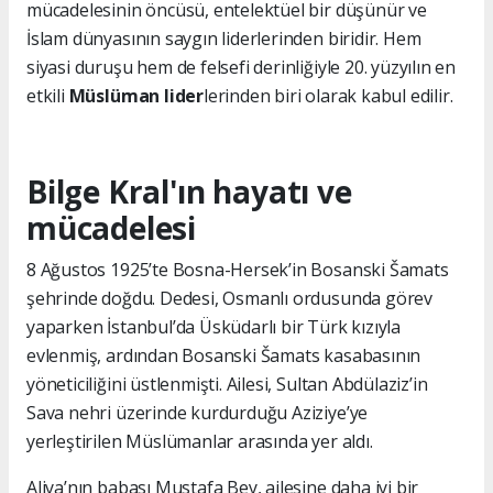
mücadelesinin öncüsü, entelektüel bir düşünür ve
İslam dünyasının saygın liderlerinden biridir. Hem
siyasi duruşu hem de felsefi derinliğiyle 20. yüzyılın en
etkili
Müslüman lider
lerinden biri olarak kabul edilir.
Bilge Kral'ın hayatı ve
mücadelesi
8 Ağustos 1925’te Bosna-Hersek’in Bosanski Šamats
şehrinde doğdu. Dedesi, Osmanlı ordusunda görev
yaparken İstanbul’da Üsküdarlı bir Türk kızıyla
evlenmiş, ardından Bosanski Šamats kasabasının
yöneticiliğini üstlenmişti. Ailesi, Sultan Abdülaziz’in
Sava nehri üzerinde kurdurduğu Aziziye’ye
yerleştirilen Müslümanlar arasında yer aldı.
Aliya’nın babası Mustafa Bey, ailesine daha iyi bir