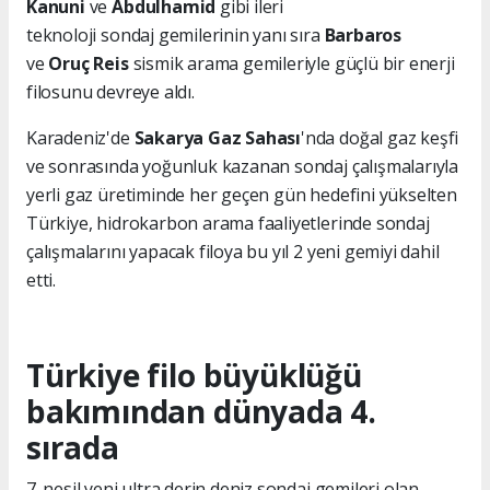
Kanuni
ve
Abdulhamid
gibi ileri
teknoloji sondaj gemilerinin yanı sıra
Barbaros
ve
Oruç Reis
sismik arama gemileriyle güçlü bir enerji
filosunu devreye aldı.
Karadeniz'de
Sakarya Gaz Sahası
'nda doğal gaz keşfi
ve sonrasında yoğunluk kazanan sondaj çalışmalarıyla
yerli gaz üretiminde her geçen gün hedefini yükselten
Türkiye, hidrokarbon arama faaliyetlerinde sondaj
çalışmalarını yapacak filoya bu yıl 2 yeni gemiyi dahil
etti.
Türkiye filo büyüklüğü
bakımından dünyada 4.
sırada
7. nesil yeni ultra derin deniz sondaj gemileri olan