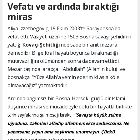
Vefatı ve ardında bıraktığı
miras
Aliya İzzetbegoviç, 19 Ekim 2003’te Saraybosna’da
vefat etti. Vasiyeti üzerine 1503 Bosna savaşı şehidinin
yattığı K
ovaçi Şehitliği
’nde sade bir anıt mezara
defnedildi. Bilge Kral hayatı boyunca bırakmadığı
mütevazılığını ölümünden sonra da devam ettirdi.
Mezar taşında arapça ''Abdullah'' (Allah’ın kulu) ve
boşnakça "Yüce Allah'a yemin ederim ki asla köle
olmayacağız" yazmaktadır.
Ardında bağımsız bir Bosna-Hersek, güçlü bir İslami
düşünce mirası ve mücadeleyle dolu bir hayatla birlikte
tarih sayfalarına şu mesajı bıraktı:
''Savaşta büyük zulme
uğradınız. Zalimleri affedip affetmemekte serbestsiniz. Ne
yaparsanız yapın ama soykırımı unutmayın. Çünkü