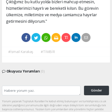
Çıktığımız bu kutlu yolda bizleri mahcup etmesin,
hizmetlerimizi hayırlı ve bereketli kılsın. Bu görevin
ülkemize, milletimize ve medya camiamıza hayırlar
getirmesini diliyorum."
#İsmail Karakaş
#TİMBİR
Okuyucu Yorumları
(0)
Gönder
Yorum yazarak Topluluk Kuralları’nı kabul etmiş bulunuyor ve turkishpress.co.uk
sitesine yaptığınız yorumunuzla ilgili doğrudan veya dolaylı tüm sorumluluğu tek
başınıza üstleniyorsunuz. Yazılan tüm yorumlardan site yönetimi hiçbir şekilde