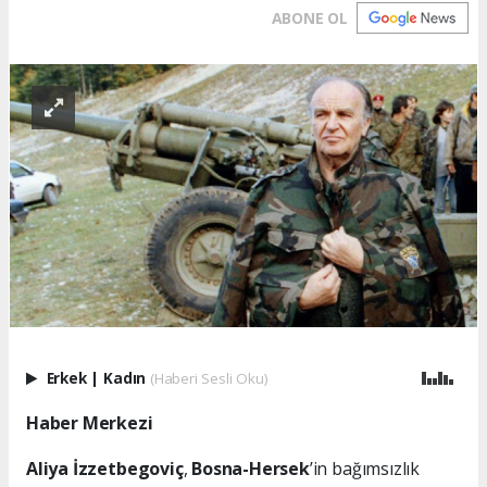
ABONE OL
Erkek
|
Kadın
(Haberi Sesli Oku)
Haber Merkezi
Aliya İzzetbegoviç
,
Bosna-Hersek
’in bağımsızlık