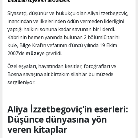
unutulan soykırım tekrarlanır.''
Siyasetçi, düşünür ve hukukçu olan Aliya İzzetbegoviç,
inancından ve ilkelerinden ödün vermeden liderliğini
yaptığı halkını sonuna kadar savunan bir liderdi.
Kabrinin hemen yanında bulunan 2 bölümlü tarihi
kule, Bilge Kral’ın vefatının 4’üncü yılında 19 Ekim
2007’de
müze
ye çevrildi.
Özel eşyaları, hayatından kesitler, fotoğrafları ve
Bosna savaşına ait birtakım silahlar bu müzede
sergileniyor.
Aliya İzzetbegoviç’in eserleri:
Düşünce dünyasına yön
veren kitaplar