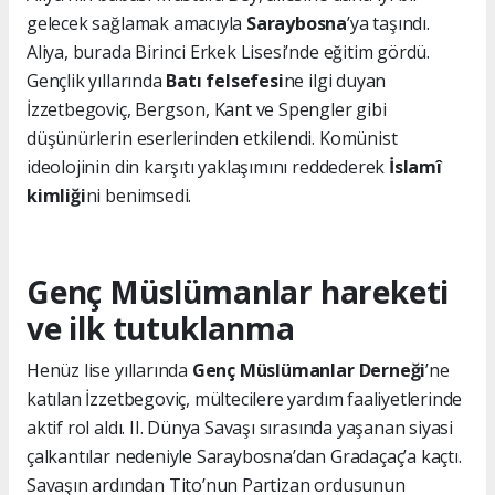
gelecek sağlamak amacıyla
Saraybosna
’ya taşındı.
Aliya, burada Birinci Erkek Lisesi’nde eğitim gördü.
Gençlik yıllarında
Batı felsefesi
ne ilgi duyan
İzzetbegoviç, Bergson, Kant ve Spengler gibi
düşünürlerin eserlerinden etkilendi. Komünist
ideolojinin din karşıtı yaklaşımını reddederek
İslamî
kimliği
ni benimsedi.
Genç Müslümanlar hareketi
ve ilk tutuklanma
Henüz lise yıllarında
Genç Müslümanlar Derneği
’ne
katılan İzzetbegoviç, mültecilere yardım faaliyetlerinde
aktif rol aldı. II. Dünya Savaşı sırasında yaşanan siyasi
çalkantılar nedeniyle Saraybosna’dan Gradaçaç’a kaçtı.
Savaşın ardından Tito’nun Partizan ordusunun