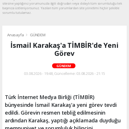
sitesine yaptığınız yorumunuzla ilgili doğrudan veya dolaylı tüm sorumluluğu tek
başınıza üstleniyorsunuz. Yazılan tüm yorumlardan site yönetimi hiçbir şekilde
sorumlu tutulamaz.
Anasayfa
GÜNDEM
İsmail Karakaş'a TİMBİR'de Yeni
Görev
GÜNDEM
03.08.2026 - 19:48, Güncelleme: 03.08.2026 - 21:15
Türk İnternet Medya Birliği (TİMBİR)
bünyesinde İsmail Karakaş'a yeni görev tevdi
edildi. Görevin resmen tebliğ edilmesinin
ardından Karakaş, yaptığı açıklamada duyduğu
memnuniyet ve sorumluluk bilincini