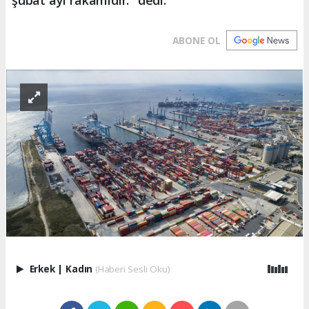
ABONE OL
Erkek
|
Kadın
(Haberi Sesli Oku)