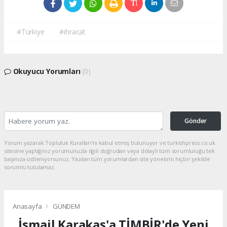
#Türkiye
#ihracat
Okuyucu Yorumları
(0)
Gönder
Yorum yazarak Topluluk Kuralları’nı kabul etmiş bulunuyor ve turkishpress.co.uk
sitesine yaptığınız yorumunuzla ilgili doğrudan veya dolaylı tüm sorumluluğu tek
başınıza üstleniyorsunuz. Yazılan tüm yorumlardan site yönetimi hiçbir şekilde
sorumlu tutulamaz.
Anasayfa
GÜNDEM
İsmail Karakaş'a TİMBİR'de Yeni