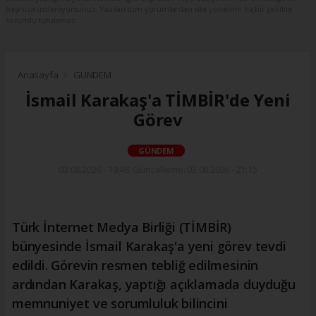
başınıza üstleniyorsunuz. Yazılan tüm yorumlardan site yönetimi hiçbir şekilde
sorumlu tutulamaz.
Anasayfa
GÜNDEM
İsmail Karakaş'a TİMBİR'de Yeni
Görev
GÜNDEM
03.08.2026 - 19:48, Güncelleme: 03.08.2026 - 21:15
Türk İnternet Medya Birliği (TİMBİR)
bünyesinde İsmail Karakaş'a yeni görev tevdi
edildi. Görevin resmen tebliğ edilmesinin
ardından Karakaş, yaptığı açıklamada duyduğu
memnuniyet ve sorumluluk bilincini