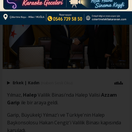
Erkek
|
Kadın
(Haberi Sesli Oku)
Yılmaz,
Halep
Valilik Binası'nda Halep Valisi
Azzam
Garip
ile bir araya geldi.
Garip, Büyükelçi Yılmaz'ı ve Türkiye'nin Halep
Başkonsolosu Hakan Cengiz'i Valilik Binası kapısında
karşıladı.