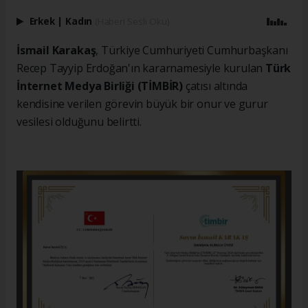
Erkek
|
Kadın
(Haberi Sesli Oku)
İsmail Karakaş
, Türkiye Cumhuriyeti Cumhurbaşkanı
Recep Tayyip Erdoğan'ın kararnamesiyle kurulan
Türk
İnternet Medya Birliği (TİMBİR)
çatısı altında
kendisine verilen görevin büyük bir onur ve gurur
vesilesi olduğunu belirtti.