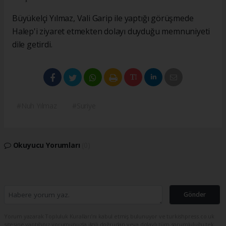
Büyükelçi Yılmaz, Vali Garip ile yaptığı görüşmede
Halep'i ziyaret etmekten dolayı duyduğu memnuniyeti
dile getirdi.
#Nuh Yılmaz
#Suriye
Okuyucu Yorumları
(0)
Gönder
Yorum yazarak Topluluk Kuralları’nı kabul etmiş bulunuyor ve turkishpress.co.uk
sitesine yaptığınız yorumunuzla ilgili doğrudan veya dolaylı tüm sorumluluğu tek