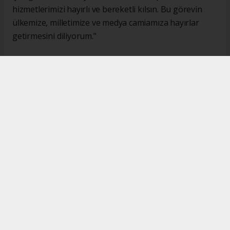
hizmetlerimizi hayırlı ve bereketli kılsın. Bu görevin
ülkemize, milletimize ve medya camiamıza hayırlar
getirmesini diliyorum."
#İsmail Karakaş
#TİMBİR
Okuyucu Yorumları
(0)
Gönder
Yorum yazarak Topluluk Kuralları’nı kabul etmiş bulunuyor ve turkishpress.co.uk
sitesine yaptığınız yorumunuzla ilgili doğrudan veya dolaylı tüm sorumluluğu tek
başınıza üstleniyorsunuz. Yazılan tüm yorumlardan site yönetimi hiçbir şekilde
sorumlu tutulamaz.