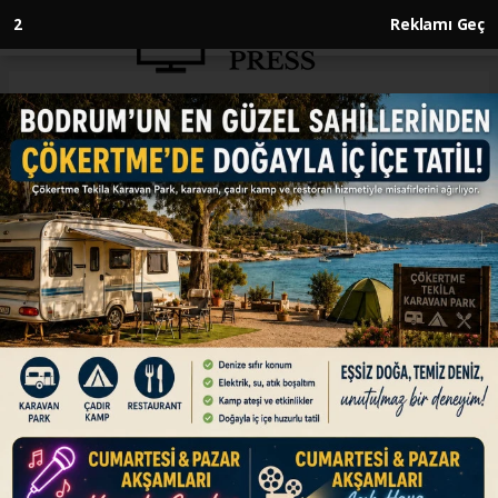
1
Reklamı Geç
Anasayfa
GÜNDEM
Türkiye'nin Şam Büyükelçisi
Yılmaz, Halep'i ziyaret etti
GÜNDEM
14.01.2026 - 16:08, Güncelleme: 14.01.2026 - 16:08
Türkiye'nin Şam Büyükelçisi Nuh Yılmaz,
Suriye'nin Halep kentine ziyarette bulundu.
ABONE OL