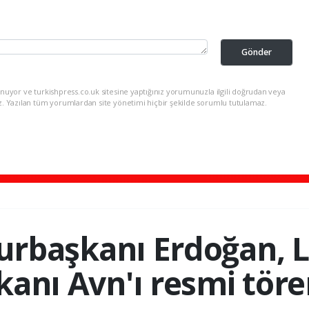
Gönder
nuyor ve turkishpress.co.uk sitesine yaptığınız yorumunuzla ilgili doğrudan veya
z. Yazılan tüm yorumlardan site yönetimi hiçbir şekilde sorumlu tutulamaz.
rbaşkanı Erdoğan, 
nı Avn'ı resmi tören