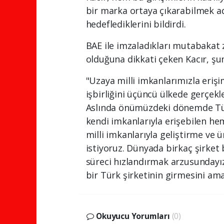
bir marka ortaya çıkarabilmek ad
hedeflediklerini bildirdi.
BAE ile imzaladıkları mutabakat 
olduğuna dikkati çeken Kacır, şun
"Uzaya milli imkanlarımızla erişi
işbirliğini üçüncü ülkede gerçekl
Aslında önümüzdeki dönemde Türk
kendi imkanlarıyla erişebilen he
milli imkanlarıyla geliştirme v
istiyoruz. Dünyada birkaç şirket
süreci hızlandırmak arzusundayız.
bir Türk şirketinin girmesini ama
Okuyucu Yorumları
(0)