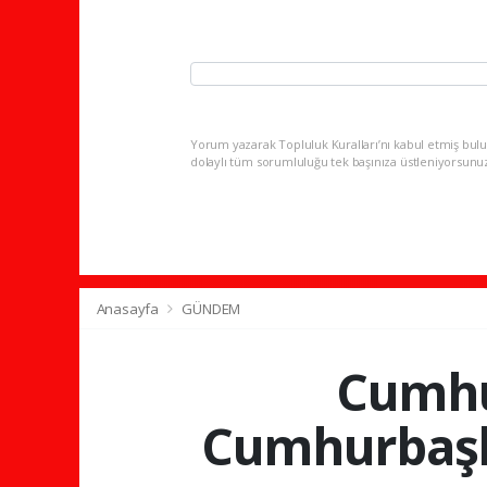
Yorum yazarak Topluluk Kuralları’nı kabul etmiş bulu
dolaylı tüm sorumluluğu tek başınıza üstleniyorsunu
Anasayfa
GÜNDEM
Cumhu
Cumhurbaşka