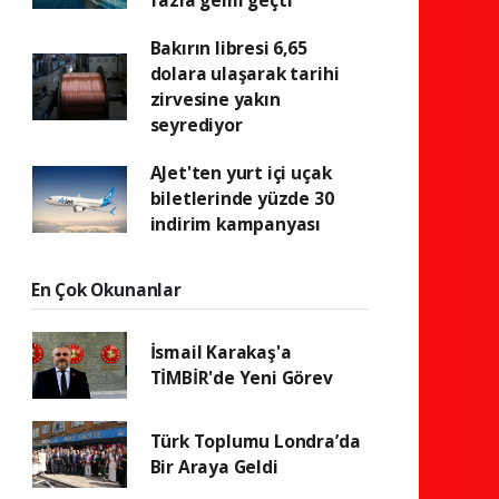
fazla gemi geçti
Bakırın libresi 6,65
dolara ulaşarak tarihi
zirvesine yakın
seyrediyor
AJet'ten yurt içi uçak
biletlerinde yüzde 30
indirim kampanyası
En Çok Okunanlar
İsmail Karakaş'a
TİMBİR'de Yeni Görev
Türk Toplumu Londra’da
Bir Araya Geldi