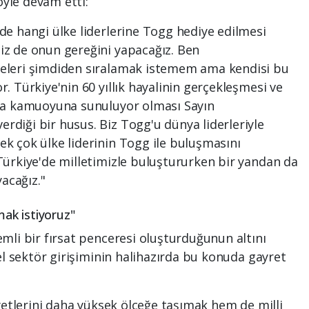
öyle devam etti:
e hangi ülke liderlerine Togg hediye edilmesi
z de onun gereğini yapacağız. Ben
eleri şimdiden sıralamak istemem ama kendisi bu
 Türkiye'nin 60 yıllık hayalinin gerçekleşmesi ve
ya kamuoyuna sunuluyor olması Sayın
diği bir husus. Biz Togg'u dünya liderleriyle
k çok ülke liderinin Togg ile buluşmasını
ürkiye'de milletimizle buluştururken bir yandan da
yacağız."
mak istiyoruz"
mli bir fırsat penceresi oluşturduğunun altını
el sektör girişiminin halihazırda bu konuda gayret
yetlerini daha yüksek ölçeğe taşımak hem de milli