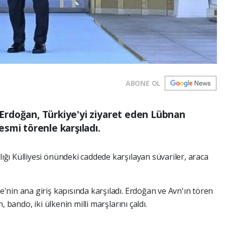
ABONE OL
rdoğan, Türkiye'yi ziyaret eden Lübnan
smi törenle karşıladı.
ı Külliyesi önündeki caddede karşılayan süvariler, araca
iye'nin ana giriş kapısında karşıladı. Erdoğan ve Avn'ın tören
ndo, iki ülkenin​​​​​​​ milli marşlarını çaldı.