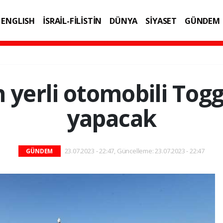
ENGLISH
İSRAİL-FİLİSTİN
DÜNYA
SİYASET
GÜNDEM
IK
TEKNOLOJİ
n yerli otomobili Tog
yapacak
23.07.2023 - 22:47, Güncelleme: 23.07.2023 - 22:47
GÜNDEM