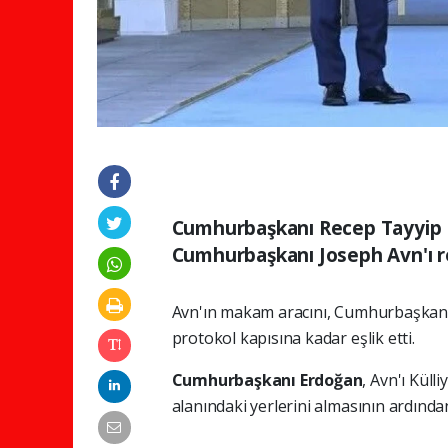
Cumhurbaşkanı Recep Tayyip E
Cumhurbaşkanı Joseph Avn'ı re
Avn'ın makam aracını, Cumhurbaşkanlığ
protokol kapısına kadar eşlik etti.
Cumhurbaşkanı Erdoğan
, Avn'ı Küll
alanındaki yerlerini almasının ardından, ba