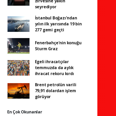
zirvesine yakın
seyrediyor
İstanbul Boğazı'ndan
yılın ilk yarısında 19 bin
277 gemi geçti
Fenerbahçe'nin konuğu
Sturm Graz
Egeli ihracatçılar
temmuzda da aylık
ihracat rekoru kırdı
Brent petrolün varili
79,91 dolardan işlem
görüyor
En Çok Okunanlar