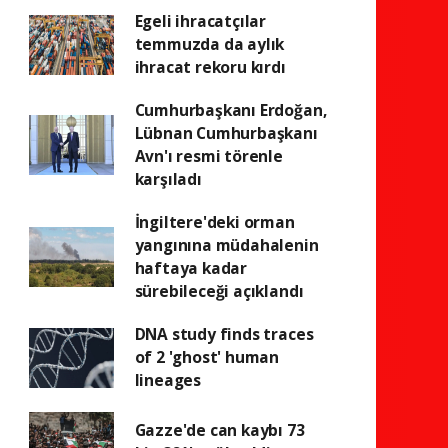
Egeli ihracatçılar
temmuzda da aylık
ihracat rekoru kırdı
Cumhurbaşkanı Erdoğan,
Lübnan Cumhurbaşkanı
Avn'ı resmi törenle
karşıladı
İngiltere'deki orman
yangınına müdahalenin
haftaya kadar
sürebileceği açıklandı
DNA study finds traces
of 2 'ghost' human
lineages
Gazze'de can kaybı 73