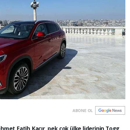
ABONE OL
hmet Fatih Kacır, pek çok ülke liderinin Togg