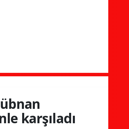
Lübnan
le karşıladı