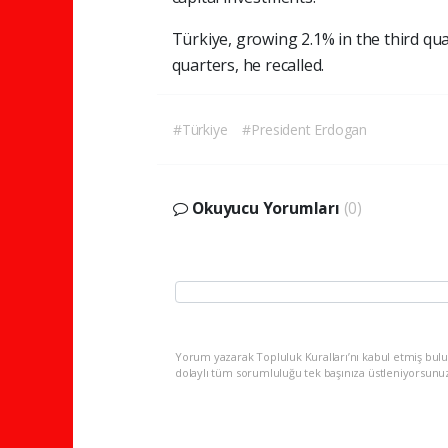
Türkiye, growing 2.1% in the third qua
quarters, he recalled.
#Türkiye
#President Erdogan
Okuyucu Yorumları
(0)
Yorum yazarak Topluluk Kuralları’nı kabul etmiş bulu
dolaylı tüm sorumluluğu tek başınıza üstleniyorsunu