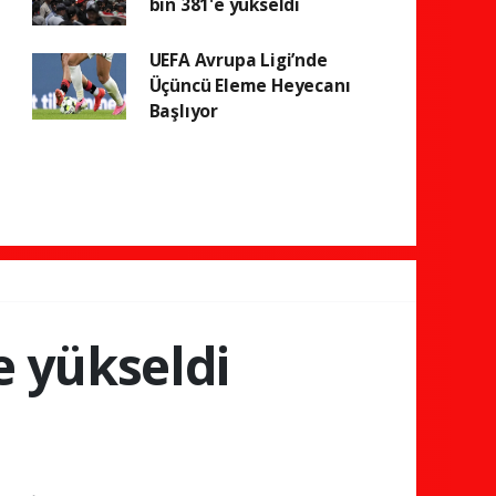
bin 381'e yükseldi
UEFA Avrupa Ligi’nde
Üçüncü Eleme Heyecanı
Başlıyor
e yükseldi