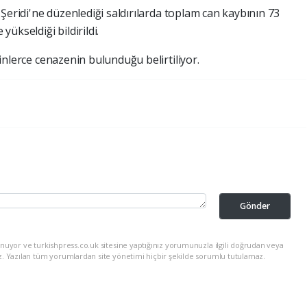
e
Şeridi'ne düzenlediği saldırılarda toplam can kaybının 73
yükseldiği bildirildi.
inlerce cenazenin bulunduğu belirtiliyor.
Gönder
nuyor ve turkishpress.co.uk sitesine yaptığınız yorumunuzla ilgili doğrudan veya
z. Yazılan tüm yorumlardan site yönetimi hiçbir şekilde sorumlu tutulamaz.