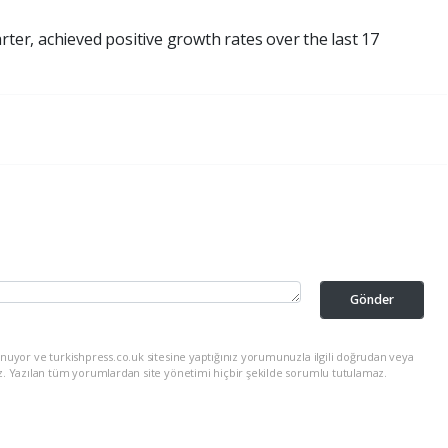
rter, achieved positive growth rates over the last 17
Gönder
nuyor ve turkishpress.co.uk sitesine yaptığınız yorumunuzla ilgili doğrudan veya
z. Yazılan tüm yorumlardan site yönetimi hiçbir şekilde sorumlu tutulamaz.