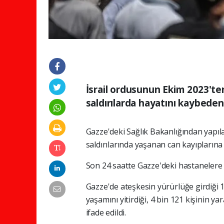
İsrail ordusunun Ekim 2023'te
saldırılarda hayatını kaybedenl
Gazze'deki Sağlık Bakanlığından yapıla
saldırılarında yaşanan can kayıplarına i
Son 24 saatte Gazze'deki hastanelere 4 
Gazze'de ateşkesin yürürlüğe girdiği 10
yaşamını yitirdiği, 4 bin 121 kişinin ya
ifade edildi.