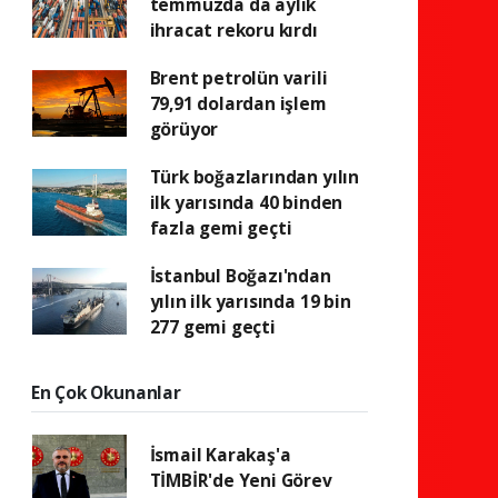
temmuzda da aylık
ihracat rekoru kırdı
Brent petrolün varili
79,91 dolardan işlem
görüyor
Türk boğazlarından yılın
ilk yarısında 40 binden
fazla gemi geçti
İstanbul Boğazı'ndan
yılın ilk yarısında 19 bin
277 gemi geçti
En Çok Okunanlar
İsmail Karakaş'a
TİMBİR'de Yeni Görev