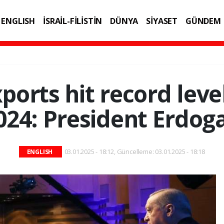
ENGLISH
İSRAİL-FİLİSTİN
DÜNYA
SİYASET
GÜNDEM
IK
TEKNOLOJİ
ports hit record leve
024: President Erdog
03.01.2025 - 18:12, Güncelleme: 03.01.2025 - 18:18
ENGLISH