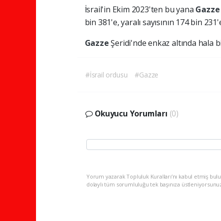
İsrail'in Ekim 2023'ten bu yana
Gazz
bin 381'e, yaralı sayısının 174 bin 231'e 
Gazze
Şeridi'nde enkaz altında hala b
#İsrail ordusu
#Gazze
Okuyucu Yorumları
(0)
Yorum yazarak Topluluk Kuralları’nı kabul etmiş bulu
dolaylı tüm sorumluluğu tek başınıza üstleniyorsunu