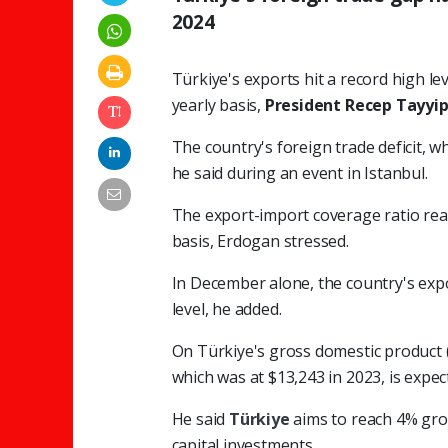
2024
Türkiye's exports hit a record high lev
yearly basis,
President Recep Tayyi
The country's foreign trade deficit, wh
he said during an event in Istanbul.
The export-import coverage ratio reac
basis, Erdogan stressed.
In December alone, the country's expor
level, he added.
On Türkiye's gross domestic product (
which was at $13,243 in 2023, is expe
He said
Türkiye
aims to reach 4% gro
capital investments.