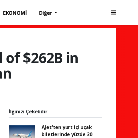
EKONOMİ
Diğer
l of $262B in
an
İlginizi Çekebilir
AJet'ten yurt içi uçak
biletlerinde yüzde 30