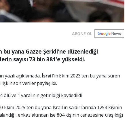
ABONE OL
n bu yana Gazze Şeridi'ne düzenlediği
erin sayısı 73 bin 381'e yükseldi.
n yazılı açıklamada,
İsrail
'in Ekim 2023'ten bu yana süren
lişkin son veriler paylaşıldı.
ölü ve 1 yaralının getirildiği kaydedildi.
 Ekim 2025'ten bu yana İsrail'in saldırılarında 1254 kişinin
ralandığı, enkaz altından ise 804 kişinin cenazesine ulaşıldığı