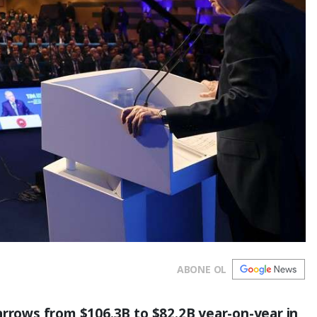
ABONE OL
arrows from $106.3B to $82.2B year-on-year in