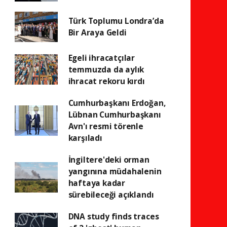
Türk Toplumu Londra’da
Bir Araya Geldi
Egeli ihracatçılar
temmuzda da aylık
ihracat rekoru kırdı
Cumhurbaşkanı Erdoğan,
Lübnan Cumhurbaşkanı
Avn'ı resmi törenle
karşıladı
İngiltere'deki orman
yangınına müdahalenin
haftaya kadar
sürebileceği açıklandı
DNA study finds traces