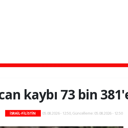
can kaybı 73 bin 381'
05.08.2026 - 12:50, Güncelleme: 05.08.2026 - 12:50
İSRAİL-FİLİSTİN