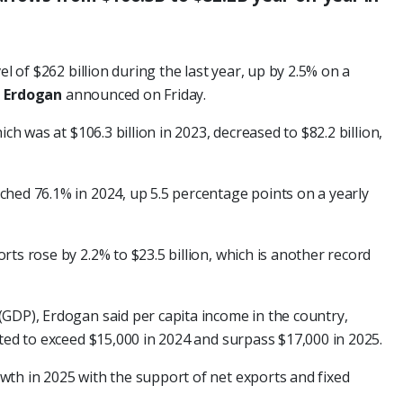
el of $262 billion during the last year, up by 2.5% on a
p Erdogan
announced on Friday.
ich was at $106.3 billion in 2023, decreased to $82.2 billion,
hed 76.1% in 2024, up 5.5 percentage points on a yearly
ts rose by 2.2% to $23.5 billion, which is another record
GDP), Erdogan said per capita income in the country,
cted to exceed $15,000 in 2024 and surpass $17,000 in 2025.
wth in 2025 with the support of net exports and fixed