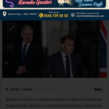
ABONE OL
Erkek
|
Kadın
(Haberi Sesli Oku)
Britain and France announced late Friday that they are
prepared to deploy a multinational military mission to