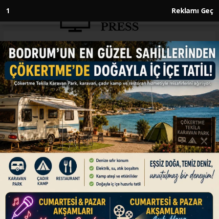
Anasayfa
ENGLISH
UK, France say ready to deploy
multinational force to secure
Strait of Hormuz
ENGLISH
04.07.2026 - 14:52, Güncelleme: 04.07.2026 - 14:52
British Prime Minister Keir Starmer, French
President Emmanuel Macron reaffirm
readiness to launch military mission in vital
maritime trade route