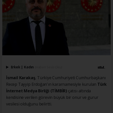
Erkek
|
Kadın
(Haberi Sesli Oku)
İsmail Karakaş
, Türkiye Cumhuriyeti Cumhurbaşkanı
Recep Tayyip Erdoğan'ın kararnamesiyle kurulan
Türk
İnternet Medya Birliği (TİMBİR)
çatısı altında
kendisine verilen görevin büyük bir onur ve gurur
vesilesi olduğunu belirtti.