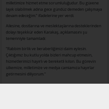
milletimize hizmet etme sorumluluğudur. Bu güvene
layık olabilmek adına gece gündüz demeden çalışmaya
devam edeceğim." ifadelerine yer verdi.
Ailesine, dostlarına ve meslektaşlarına desteklerinden
dolayı teşekkür eden Karakaş, açıklamasını şu
temenniyle tamamladı:
"Rabbim birlik ve beraberliğimizi daim eylesin.
Çıktığımız bu kutlu yolda bizleri mahcup etmesin,
hizmetlerimizi hayırlı ve bereketli kılsın. Bu görevin
ülkemize, milletimize ve medya camiamıza hayırlar
getirmesini diliyorum."
#İsmail Karakaş
#TİMBİR