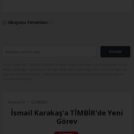
Okuyucu Yorumları
(0)
Gönder
Yorum yazarak Topluluk Kuralları’nı kabul etmiş bulunuyor ve turkishpress.co.uk
sitesine yaptığınız yorumunuzla ilgili doğrudan veya dolaylı tüm sorumluluğu tek
başınıza üstleniyorsunuz. Yazılan tüm yorumlardan site yönetimi hiçbir şekilde
sorumlu tutulamaz.
Anasayfa
GÜNDEM
İsmail Karakaş'a TİMBİR'de Yeni
Görev