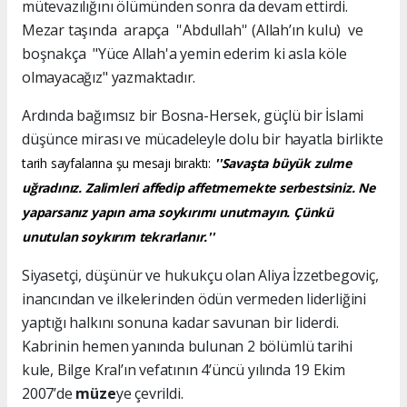
mütevazılığını ölümünden sonra da devam ettirdi.
Mezar taşında arapça ''Abdullah'' (Allah’ın kulu) ve
boşnakça "Yüce Allah'a yemin ederim ki asla köle
olmayacağız" yazmaktadır.
Ardında bağımsız bir Bosna-Hersek, güçlü bir İslami
düşünce mirası ve mücadeleyle dolu bir hayatla birlikte
tarih sayfalarına şu mesajı bıraktı:
''Savaşta büyük zulme
uğradınız. Zalimleri affedip affetmemekte serbestsiniz. Ne
yaparsanız yapın ama soykırımı unutmayın. Çünkü
unutulan soykırım tekrarlanır.''
Siyasetçi, düşünür ve hukukçu olan Aliya İzzetbegoviç,
inancından ve ilkelerinden ödün vermeden liderliğini
yaptığı halkını sonuna kadar savunan bir liderdi.
Kabrinin hemen yanında bulunan 2 bölümlü tarihi
kule, Bilge Kral’ın vefatının 4’üncü yılında 19 Ekim
2007’de
müze
ye çevrildi.