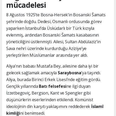
mücadelesi
8 Ağustos 1925’te Bosna-Hersek’in Bosanski Šamats
şehrinde doğdu. Dedesi, Osmanlı ordusunda görev
yaparken İstanbul’da Üsküdarlı bir Türk kızıyla
evlenmiş, ardından Bosanski Šamats kasabasının
yöneticiliğini üstlenmişti. Ailesi, Sultan Abdülaziz’in
Sava nehri üzerinde kurdurduğu Aziziye’ye
yerleştirilen Müslümanlar arasında yer aldı.
Aliya’nın babası Mustafa Bey, ailesine daha iyi bir
gelecek sağlamak amacıyla
Saraybosna
’ya taşındı.
Aliya, burada Birinci Erkek Lisesi’nde eğitim gördü.
Gençlik yıllarında
Batı felsefesi
ne ilgi duyan
İzzetbegoviç, Bergson, Kant ve Spengler gibi
düşünürlerin eserlerinden etkilendi. Komünist
ideolojinin din karşıtı yaklaşımını reddederek
İslamî
kimliği
ni benimsedi.