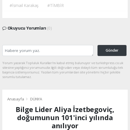
#İsmail Karakaş
#TİMBİR
Okuyucu Yorumları
(0)
Gönder
Yorum yazarak Topluluk Kuralları’nı kabul etmiş bulunuyor ve turkishpress.co.uk
sitesine yaptığınız yorumunuzla ilgili doğrudan veya dolaylı tüm sorumluluğu tek
başınıza üstleniyorsunuz. Yazılan tüm yorumlardan site yönetimi hiçbir şekilde
sorumlu tutulamaz.
Anasayfa
DÜNYA
Bilge Lider Aliya İzetbegoviç,
doğumunun 101'inci yılında
anılıyor