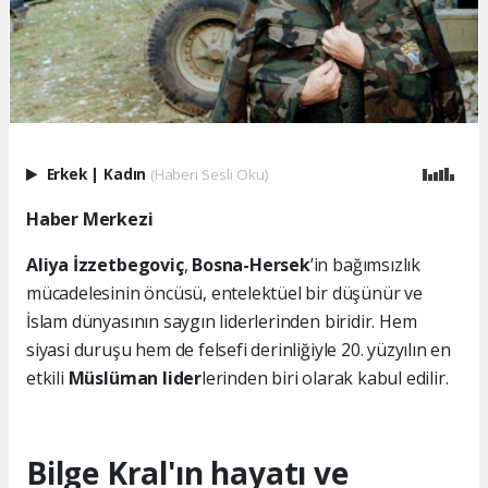
Erkek
|
Kadın
(Haberi Sesli Oku)
Haber Merkezi
Aliya İzzetbegoviç
,
Bosna-Hersek
’in bağımsızlık
mücadelesinin öncüsü, entelektüel bir düşünür ve
İslam dünyasının saygın liderlerinden biridir. Hem
siyasi duruşu hem de felsefi derinliğiyle 20. yüzyılın en
etkili
Müslüman lider
lerinden biri olarak kabul edilir.
Bilge Kral'ın hayatı ve