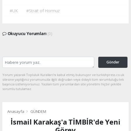
#UK
#Strait of Hormuz
Okuyucu Yorumları
(0)
Gönder
Yorum yazarak Topluluk Kuralları’nı kabul etmiş bulunuyor ve turkishpress.co.uk
sitesine yaptığınız yorumunuzla ilgili doğrudan veya dolaylı tüm sorumluluğu tek
başınıza üstleniyorsunuz. Yazılan tüm yorumlardan site yönetimi hiçbir şekilde
sorumlu tutulamaz.
Anasayfa
GÜNDEM
İsmail Karakaş'a TİMBİR'de Yeni
Görev