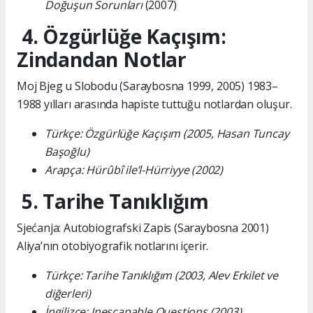
Doğuşun Sorunları
(2007)
4. Özgürlüğe Kaçışım:
Zindandan Notlar
Moj Bjeg u Slobodu (Saraybosna 1999, 2005) 1983–
1988 yılları arasında hapiste tuttuğu notlardan oluşur.
Türkçe: Özgürlüğe Kaçışım (2005, Hasan Tuncay
Başoğlu)
Arapça: Hürûbî ile’l-Hürriyye (2002)
5. Tarihe Tanıklığım
Sjećanja: Autobiografski Zapis (Saraybosna 2001)
Aliya’nın otobiyografik notlarını içerir.
Türkçe: Tarihe Tanıklığım (2003, Alev Erkilet ve
diğerleri)
İngilizce: Inescapable Questions (2003)