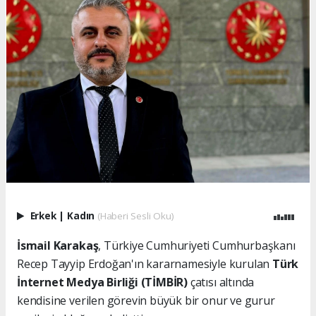
Erkek
|
Kadın
(Haberi Sesli Oku)
İsmail Karakaş
, Türkiye Cumhuriyeti Cumhurbaşkanı
Recep Tayyip Erdoğan'ın kararnamesiyle kurulan
Türk
İnternet Medya Birliği (TİMBİR)
çatısı altında
kendisine verilen görevin büyük bir onur ve gurur