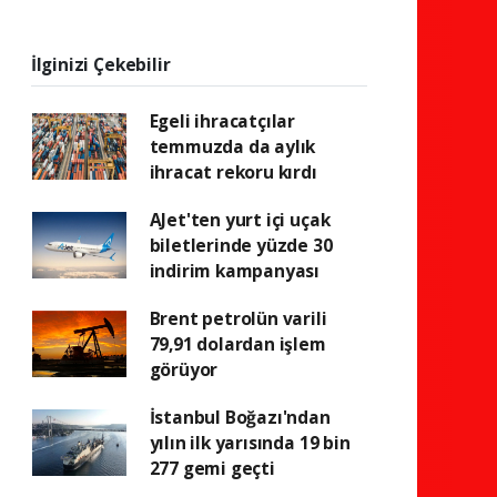
İlginizi Çekebilir
Egeli ihracatçılar
temmuzda da aylık
ihracat rekoru kırdı
AJet'ten yurt içi uçak
biletlerinde yüzde 30
indirim kampanyası
Brent petrolün varili
79,91 dolardan işlem
görüyor
İstanbul Boğazı'ndan
yılın ilk yarısında 19 bin
277 gemi geçti