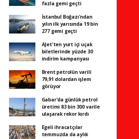
fazla gemi geçti
İstanbul Boğazı'ndan
yılın ilk yarısında 19 bin
277 gemi geçti
AJet'ten yurt içi uçak
biletlerinde yüzde 30
indirim kampanyası
Brent petrolün varili
79,91 dolardan işlem
görüyor
Gabar'da günlük petrol
üretimi 83 bin 300 varile
ulaşarak rekor kırdı
Egeli ihracatçılar
temmuzda da aylık