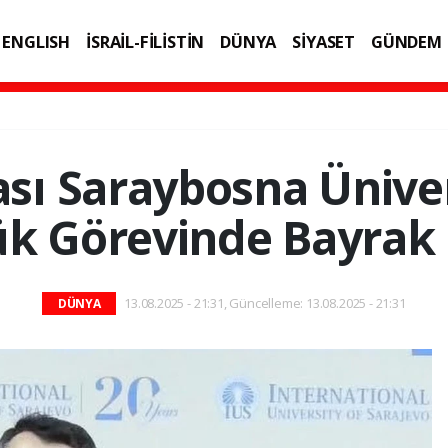
ENGLISH
İSRAİL-FİLİSTİN
DÜNYA
SİYASET
GÜNDEM
IK
TEKNOLOJİ
ası Saraybosna Üniver
ük Görevinde Bayrak 
13.08.2025 - 21:31, Güncelleme: 13.08.2025 - 21:31
DÜNYA