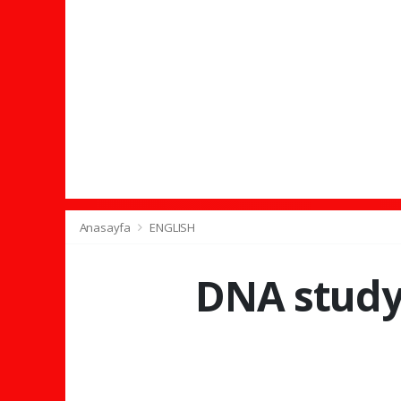
Anasayfa
ENGLISH
DNA study 