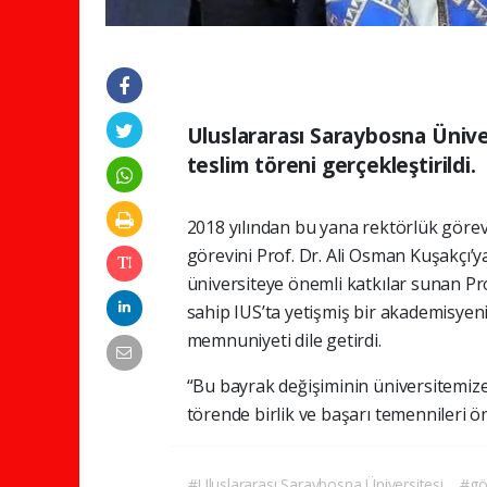
Uluslararası Saraybosna Ünive
teslim töreni gerçekleştirildi.
2018 yılından bu yana rektörlük görev
görevini Prof. Dr. Ali Osman Kuşakçı’y
üniversiteye önemli katkılar sunan Pro
sahip IUS’ta yetişmiş bir akademisyen
memnuniyeti dile getirdi.
“Bu bayrak değişiminin üniversitemize v
törende birlik ve başarı temennileri ön
#Uluslararası Saraybosna Üniversitesi
#gö