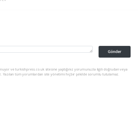
Gönder
nuyor ve turkishpress.co.uk sitesine yaptığınız yorumunuzla ilgili doğrudan veya
z. Yazılan tüm yorumlardan site yönetimi hiçbir şekilde sorumlu tutulamaz.