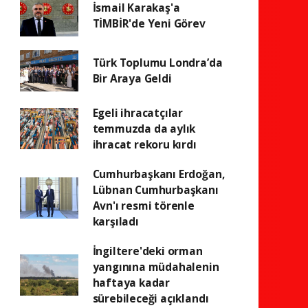
İsmail Karakaş'a
TİMBİR'de Yeni Görev
Türk Toplumu Londra’da
Bir Araya Geldi
Egeli ihracatçılar
temmuzda da aylık
ihracat rekoru kırdı
Cumhurbaşkanı Erdoğan,
Lübnan Cumhurbaşkanı
Avn'ı resmi törenle
karşıladı
İngiltere'deki orman
yangınına müdahalenin
haftaya kadar
sürebileceği açıklandı