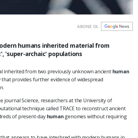
ABONE OL
odern humans inherited material from
', 'super-archaic' populations
l inherited from two previously unknown ancient
human
 that provides further evidence of widespread
n.
e journal Science, researchers at the University of
utational technique called TRACE to reconstruct ancient
dreds of present-day
human
genomes without requiring
ge that appears to have interbred with modern humans in