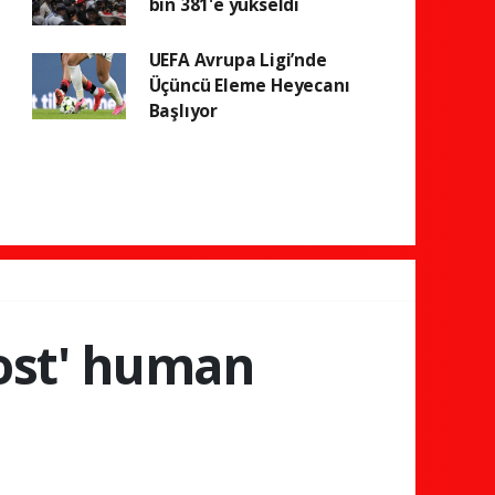
bin 381'e yükseldi
UEFA Avrupa Ligi’nde
Üçüncü Eleme Heyecanı
Başlıyor
host' human