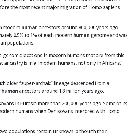
efore the most recent major migration of Homo sapiens
om modern
human
ancestors around 800,000 years ago.
mately 0.5% to 1% of each modern
human
genome and was
can populations.
ap genomic locations in modern humans that are from this
 ancestry is in all modern humans, not only in Africans,”
ch older “super-archaic” lineage descended from a
r
human
ancestors around 1.8 million years ago.
sovans in Eurasia more than 200,000 years ago. Some of its
to modern humans when Denisovans interbred with Homo
he two populations remain unknown, although their