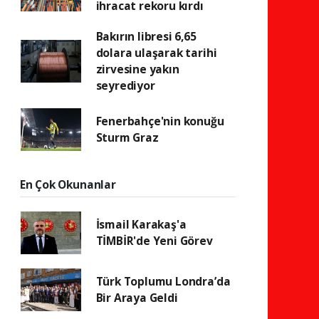
ihracat rekoru kırdı
Bakırın libresi 6,65
dolara ulaşarak tarihi
zirvesine yakın
seyrediyor
Fenerbahçe'nin konuğu
Sturm Graz
En Çok Okunanlar
İsmail Karakaş'a
TİMBİR'de Yeni Görev
Türk Toplumu Londra’da
Bir Araya Geldi