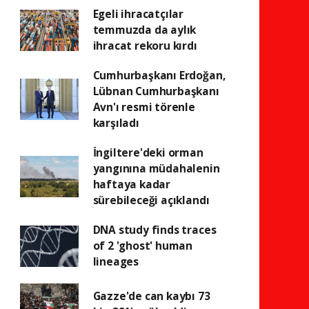
Egeli ihracatçılar
temmuzda da aylık
ihracat rekoru kırdı
Cumhurbaşkanı Erdoğan,
Lübnan Cumhurbaşkanı
Avn'ı resmi törenle
karşıladı
İngiltere'deki orman
yangınına müdahalenin
haftaya kadar
sürebileceği açıklandı
DNA study finds traces
of 2 'ghost' human
lineages
Gazze'de can kaybı 73