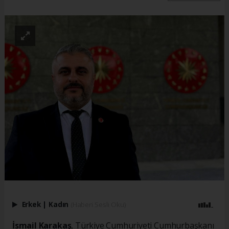
Erkek
|
Kadın
(Haberi Sesli Oku)
İsmail Karakaş
, Türkiye Cumhuriyeti Cumhurbaşkanı