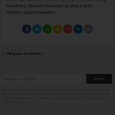
boşaltılmış, dezenformasyona uğramış bilgiler
kitlelere ulaştırılmamalıdır."
Okuyucu Yorumları
(0)
Gönder
Yorum yazarak Topluluk Kuralları’nı kabul etmiş bulunuyor ve turkishpress.co.uk
sitesine yaptığınız yorumunuzla ilgili doğrudan veya dolaylı tüm sorumluluğu tek
başınıza üstleniyorsunuz. Yazılan tüm yorumlardan site yönetimi hiçbir şekilde
sorumlu tutulamaz.