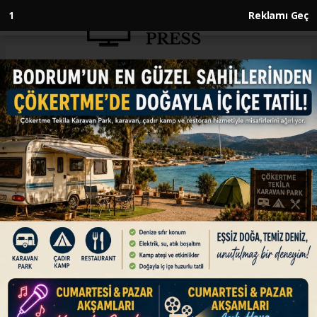
Anasayfa
GÜNDEM
UMED'den depremle ilgili
manipülasyona karşı uyarı
GÜNDEM
27.09.2019 - 02:04, Güncelleme: 27.09.2019 - 02:04
Uluslararası Medya Enformasyon Derneğinden
(UMED), İstanbul'da öğle saatlerinde meydana
gelen 5,8 büyüklüğündeki depremin ardından
sosyal medya üzerinden yapılan
manipülasyonlara karşı uyarılarda bulunuldu.