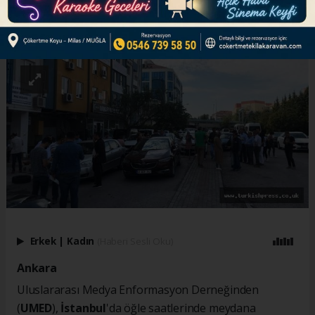
ABONE OL
Erkek
|
Kadın
(Haberi Sesli Oku)
Ankara
Uluslararası Medya Enformasyon Derneğinden
(
UMED
),
İstanbul
'da öğle saatlerinde meydana