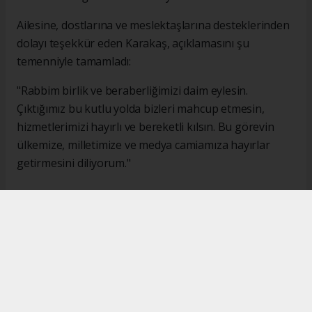
Ailesine, dostlarına ve meslektaşlarına desteklerinden
dolayı teşekkür eden Karakaş, açıklamasını şu
temenniyle tamamladı:
"Rabbim birlik ve beraberliğimizi daim eylesin.
Çıktığımız bu kutlu yolda bizleri mahcup etmesin,
hizmetlerimizi hayırlı ve bereketli kılsın. Bu görevin
ülkemize, milletimize ve medya camiamıza hayırlar
getirmesini diliyorum."
#İsmail Karakaş
#TİMBİR
Okuyucu Yorumları
(0)