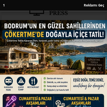
Anasayfa
ENGLISH
UN migration agency expresses
concern over death of 2 Red
Cross workers in Israeli strike
ENGLISH
26.05.2025 - 12:45, Güncelleme: 26.05.2025 - 12:45
'Humanitarian workers must never be a target.
Civilians must be protected,' says IOM
ABONE OL