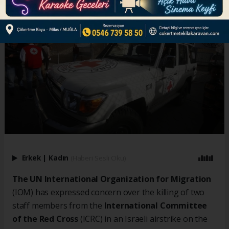
Erkek
|
Kadın
(Haberi Sesli Oku)
The UN International Organization for Migration
(IOM) has expressed concern over the killing of two
staff members from the
International Committee
of the Red Cross
(ICRC) in an Israeli airstrike on the