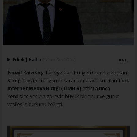
Erkek
|
Kadın
(Haberi Sesli Oku)
İsmail Karakaş
, Türkiye Cumhuriyeti Cumhurbaşkanı
Recep Tayyip Erdoğan'ın kararnamesiyle kurulan
Türk
İnternet Medya Birliği (TİMBİR)
çatısı altında
kendisine verilen görevin büyük bir onur ve gurur
vesilesi olduğunu belirtti.