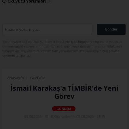
Okuyucu Yorumları
(0)
Gönder
Yorum yazarak Topluluk Kuralları’nı kabul etmiş bulunuyor ve turkishpress.co.uk
sitesine yaptığınız yorumunuzla ilgili doğrudan veya dolaylı tüm sorumluluğu tek
başınıza üstleniyorsunuz. Yazılan tüm yorumlardan site yönetimi hiçbir şekilde
sorumlu tutulamaz.
Anasayfa
GÜNDEM
İsmail Karakaş'a TİMBİR'de Yeni
Görev
GÜNDEM
03.08.2026 - 19:48, Güncelleme: 03.08.2026 - 21:15