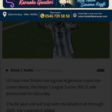
Erkek
|
Kadın
(Haberi Sesli Oku)
US club Inter Miami has signed Argentine superstar
Lionel Messi, the Major League Soccer (MLS) side
announced on Saturday.
The 36-year-old will stay with the Miami club through
2025, the statement added.