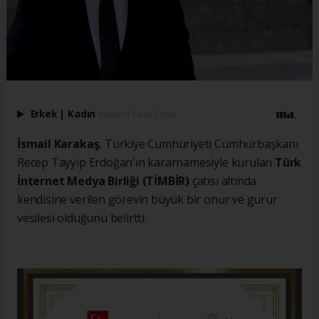
Erkek
|
Kadın
(Haberi Sesli Oku)
İsmail Karakaş
, Türkiye Cumhuriyeti Cumhurbaşkanı
Recep Tayyip Erdoğan'ın kararnamesiyle kurulan
Türk
İnternet Medya Birliği (TİMBİR)
çatısı altında
kendisine verilen görevin büyük bir onur ve gurur
vesilesi olduğunu belirtti.