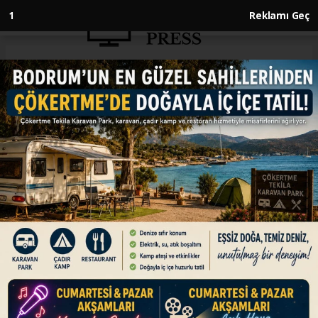
Anasayfa
ENGLISH
US club Inter Miami signs
Argentine superstar Messi
ENGLISH
16.07.2023 - 14:07, Güncelleme: 16.07.2023 - 14:07
36-year-old to stay with Major League Soccer
side through 2025
ABONE OL