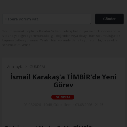
Gönder
Yorum yazarak Topluluk Kuralları’nı kabul etmiş bulunuyor ve turkishpress.co.uk
sitesine yaptığınız yorumunuzla ilgili doğrudan veya dolaylı tüm sorumluluğu tek
başınıza üstleniyorsunuz. Yazılan tüm yorumlardan site yönetimi hiçbir şekilde
sorumlu tutulamaz.
Anasayfa
GÜNDEM
İsmail Karakaş'a TİMBİR'de Yeni
Görev
GÜNDEM
03.08.2026 - 19:48, Güncelleme: 03.08.2026 - 21:15