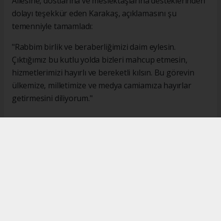
Ailesine, dostlarına ve meslektaşlarına desteklerinden
dolayı teşekkür eden Karakaş, açıklamasını şu
temenniyle tamamladı:
"Rabbim birlik ve beraberliğimizi daim eylesin.
Çıktığımız bu kutlu yolda bizleri mahcup etmesin,
hizmetlerimizi hayırlı ve bereketli kılsın. Bu görevin
ülkemize, milletimize ve medya camiamıza hayırlar
getirmesini diliyorum."
#İsmail Karakaş
#TİMBİR
Okuyucu Yorumları
(0)