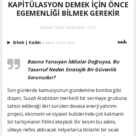
KAPİTÜLASYON DEMEK İÇİN ÖNCE
EGEMENLİĞİ BİLMEK GEREKİR
Ekleme Tarihi: 29.06.2026 - 11:31
Erkek
|
Kadın
(Haberi Sesli Oku)
Basına Yansıyan İddialar Doğruysa, Bu
Tasarruf Neden Stratejik Bir Güvenlik
Sorunudur?
Son günlerde kamuoyunun gündemine bomba gibi
düşen, Suudi Arabistan merkezli bir sermaye grubuna
tahsis edileceği ileri sürülen devasa enerji yatırımı
projesi, ekonomi ve siyaset kulislerinde çok katmanlı
bir tartışmanın fitilini ateşledi. Bir kesim bu adımı,
ülkeye nefes aldıracak milyarlarca dolarlık bir sıcak