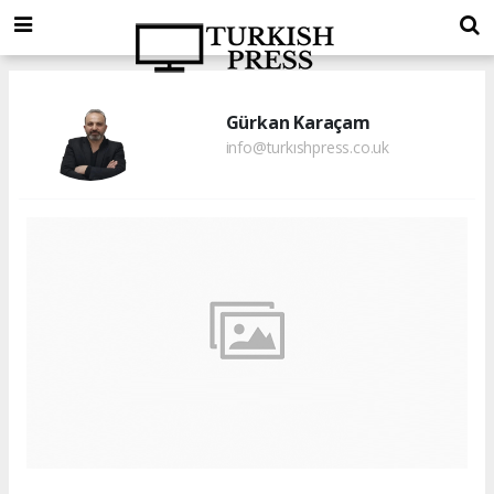
Gürkan Karaçam
info@turkıshpress.co.uk