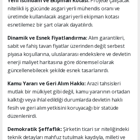
Yerli İstihdam ve Ekipman Kotası:
Projede çalışacak
nitelikli iş gücünde asgari yerli mühendis oranı ve
üretimde kullanılacak asgari yerli ekipman kotası
esnetilemez bir şart olarak dayatılırdı.
Dinamik ve Esnek Fiyatlandırma:
Alım garantileri,
sabit ve fahiş tavan fiyatlar üzerinden değil; serbest
piyasa koşullarına, uluslararası endekslere ve devletin
enerji maliyet haritasına göre dönemsel olarak
güncellenebilecek şekilde esnek tasarlanırdı.
Kamu Yararı ve Geri Alım Hakkı:
Arazi tahsisleri
mutlak bir mülkiyet gibi değil, kamu yararının ortadan
kalktığı veya ihlal edildiği durumlarda devletin haklı
fesih ve geri alım yetkisini koruyacağı bir statüde
düzenlenirdi.
Demokratik Şeffaflık:
Şirketin ticari sır niteliğindeki
teknik detayları mahfuz tutulmak kaydıyla, milleti ve