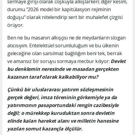
sermaye girişi olarak coşkuyla alkışlarken; diğer kesim,
durumu "2026 model bir kapitülasyon rejiminin
doğuşu" olarak nitelendirip sert bir muhalefet çizgisi
örüyor.
Ben ne bu masanın alkışçısı ne de meydanların slogan
atıcısıyım. Entelektüel sorumluluğum ve bu ülkenin
geleceğine olan sarsılmaz bağlılığım beni tek, berrak
ve amansız bir soruyu sormaya mecbur kılıyor:
Devlet
bu denklemin neresinde ve masadan gerçekten
kazanan taraf olarak kalkabiliyor mu?
Çünkü bir uluslararası yatırım sözleşmesinin
gerçek değeri, imza töreninin görkemiyle ya da
yatırımcının pasaportundaki rengin cazibesiyle
değil; o mürekkep kuruduktan sonra devletin
elinde kalan hareket alanı ve milletin hanesine
yazılan somut kazançla ölçülür.