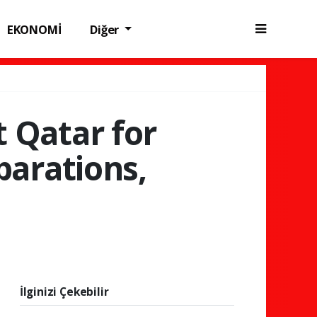
EKONOMİ
Diğer
t Qatar for
parations,
İlginizi Çekebilir