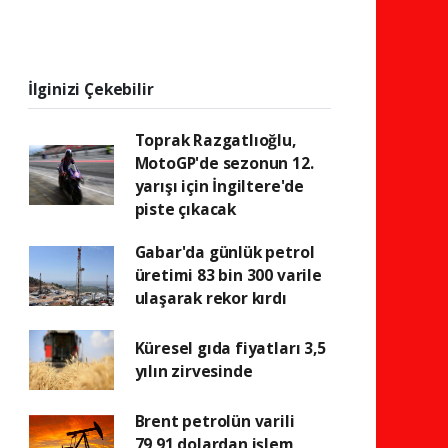
İlginizi Çekebilir
Toprak Razgatlıoğlu,
MotoGP'de sezonun 12.
yarışı için İngiltere'de
piste çıkacak
Gabar'da günlük petrol
üretimi 83 bin 300 varile
ulaşarak rekor kırdı
Küresel gıda fiyatları 3,5
yılın zirvesinde
Brent petrolün varili
79,91 dolardan işlem