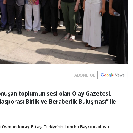
ABONE OL
konuşan toplumun sesi olan Olay Gazetesi,
asporası Birlik ve Beraberlik Buluşması” ile
i Osman Koray Ertaş
, Türkiye’nin
Londra Başkonsolosu