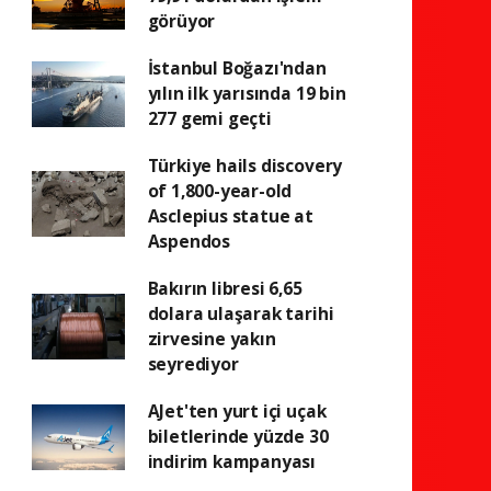
görüyor
İstanbul Boğazı'ndan
yılın ilk yarısında 19 bin
277 gemi geçti
Türkiye hails discovery
of 1,800-year-old
Asclepius statue at
Aspendos
Bakırın libresi 6,65
dolara ulaşarak tarihi
zirvesine yakın
seyrediyor
AJet'ten yurt içi uçak
biletlerinde yüzde 30
indirim kampanyası