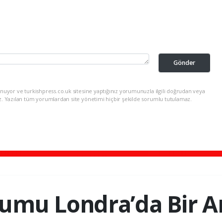
Gönder
nuyor ve turkishpress.co.uk sitesine yaptığınız yorumunuzla ilgili doğrudan veya
z. Yazılan tüm yorumlardan site yönetimi hiçbir şekilde sorumlu tutulamaz.
umu Londra’da Bir A