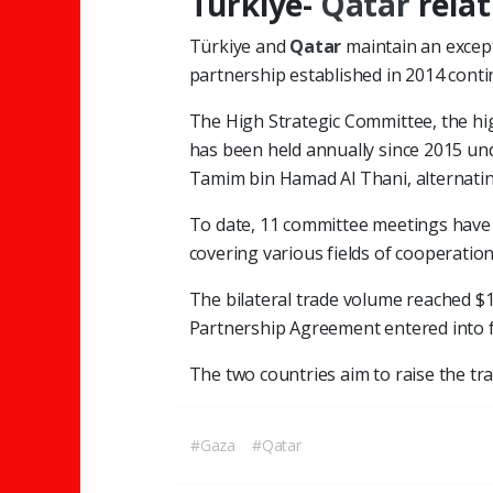
Türkiye-
Qatar
relat
Türkiye and
Qatar
maintain an excepti
partnership established in 2014 conti
The High Strategic Committee, the hi
has been held annually since 2015 un
Tamim bin Hamad Al Thani, alternatin
To date, 11 committee meetings have 
covering various fields of cooperation
The bilateral trade volume reached $1
Partnership Agreement entered into f
The two countries aim to raise the tra
#Gaza
#Qatar