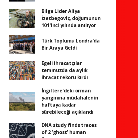
Bilge Lider Aliya
İzetbegoviç, doğumunun
101'inci yılında anılıyor
Türk Toplumu Londra’da
Bir Araya Geldi
Egeli ihracatçılar
temmuzda da aylık
ihracat rekoru kırdı
İngiltere'deki orman
yangınına müdahalenin
haftaya kadar
sürebileceği açıklandı
DNA study finds traces
of 2 'ghost' human