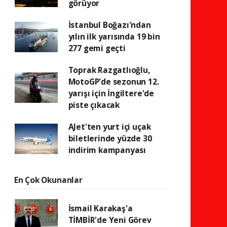
görüyor
İstanbul Boğazı'ndan
yılın ilk yarısında 19 bin
277 gemi geçti
Toprak Razgatlıoğlu,
MotoGP'de sezonun 12.
yarışı için İngiltere'de
piste çıkacak
AJet'ten yurt içi uçak
biletlerinde yüzde 30
indirim kampanyası
En Çok Okunanlar
İsmail Karakaş'a
TİMBİR'de Yeni Görev