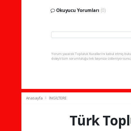
Okuyucu Yorumları
(0)
Yorum yazarak Topluluk Kuralları’nı kabul etmiş bulu
dolaylı tüm sorumluluğu tek başınıza üstleniyorsunu
Anasayfa
İNGİLTERE
Türk Topl