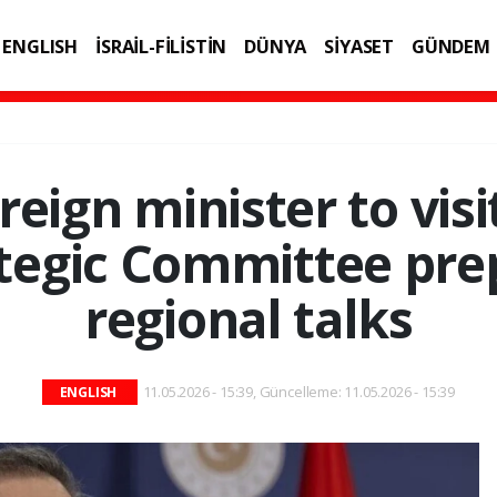
ENGLISH
İSRAİL-FİLİSTİN
DÜNYA
SİYASET
GÜNDEM
IK
TEKNOLOJİ
reign minister to visi
tegic Committee pre
regional talks
11.05.2026 - 15:39, Güncelleme: 11.05.2026 - 15:39
ENGLISH