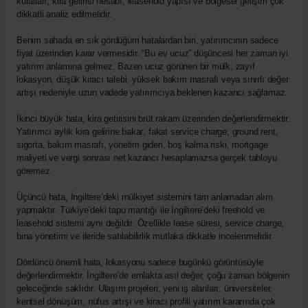
kuralları, kira getirisi hesabı, leasehold yapısı ve bölgesel gelişim çok
dikkatli analiz edilmelidir.
Benim sahada en sık gördüğüm hatalardan biri, yatırımcının sadece
fiyat üzerinden karar vermesidir. “Bu ev ucuz” düşüncesi her zaman iyi
yatırım anlamına gelmez. Bazen ucuz görünen bir mülk; zayıf
lokasyon, düşük kiracı talebi, yüksek bakım masrafı veya sınırlı değer
artışı nedeniyle uzun vadede yatırımcıya beklenen kazancı sağlamaz.
İkinci büyük hata, kira getirisini brüt rakam üzerinden değerlendirmektir.
Yatırımcı aylık kira gelirine bakar; fakat service charge, ground rent,
sigorta, bakım masrafı, yönetim gideri, boş kalma riski, mortgage
maliyeti ve vergi sonrası net kazancı hesaplamazsa gerçek tabloyu
göremez.
Üçüncü hata, İngiltere’deki mülkiyet sistemini tam anlamadan alım
yapmaktır. Türkiye’deki tapu mantığı ile İngiltere’deki freehold ve
leasehold sistemi aynı değildir. Özellikle lease süresi, service charge,
bina yönetimi ve ileride satılabilirlik mutlaka dikkatle incelenmelidir.
Dördüncü önemli hata, lokasyonu sadece bugünkü görüntüsüyle
değerlendirmektir. İngiltere’de emlakta asıl değer, çoğu zaman bölgenin
geleceğinde saklıdır. Ulaşım projeleri, yeni iş alanları, üniversiteler,
kentsel dönüşüm, nüfus artışı ve kiracı profili yatırım kararında çok