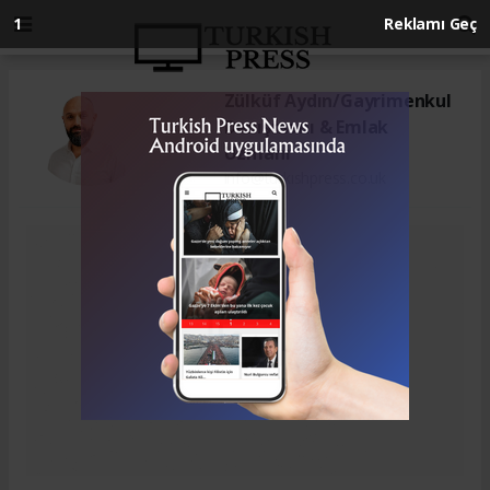
1
Reklamı Geç
Zülküf Aydın/Gayrimenkul
Danışmanı & Emlak
Uzmanı
info@turkıshpress.co.uk