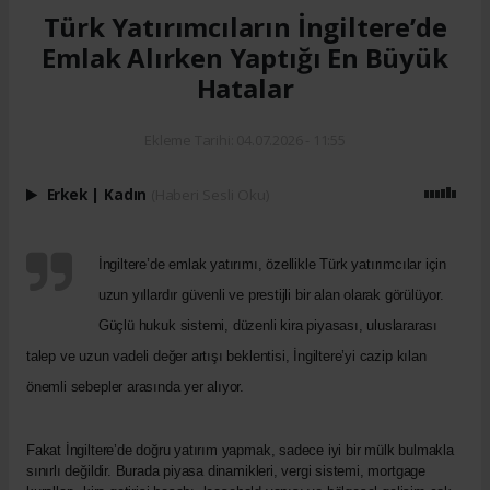
Türk Yatırımcıların İngiltere’de
Emlak Alırken Yaptığı En Büyük
Hatalar
Ekleme Tarihi: 04.07.2026 - 11:55
Erkek
|
Kadın
(Haberi Sesli Oku)
İngiltere’de emlak yatırımı, özellikle Türk yatırımcılar için
uzun yıllardır güvenli ve prestijli bir alan olarak görülüyor.
Güçlü hukuk sistemi, düzenli kira piyasası, uluslararası
talep ve uzun vadeli değer artışı beklentisi, İngiltere’yi cazip kılan
önemli sebepler arasında yer alıyor.
Fakat İngiltere’de doğru yatırım yapmak, sadece iyi bir mülk bulmakla
sınırlı değildir. Burada piyasa dinamikleri, vergi sistemi, mortgage