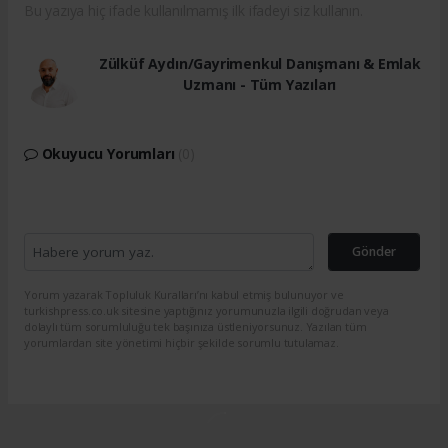
Bu yazıya hiç ifade kullanılmamış ilk ifadeyi siz kullanın.
Zülküf Aydın/Gayrimenkul Danışmanı & Emlak
Uzmanı - Tüm Yazıları
Okuyucu Yorumları
(0)
Gönder
Yorum yazarak Topluluk Kuralları’nı kabul etmiş bulunuyor ve
turkishpress.co.uk sitesine yaptığınız yorumunuzla ilgili doğrudan veya
dolaylı tüm sorumluluğu tek başınıza üstleniyorsunuz. Yazılan tüm
yorumlardan site yönetimi hiçbir şekilde sorumlu tutulamaz.