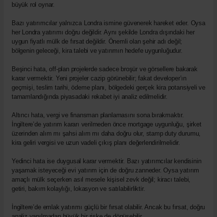
büyük rol oynar.
Bazı yatırımcılar yalnızca Londra ismine güvenerek hareket eder. Oysa
her Londra yatırımı doğru değildir. Aynı şekilde Londra dışındaki her
uygun fiyatlı mülk de fırsat değildir. Önemli olan şehir adı değil;
bölgenin geleceği, kira talebi ve yatırımın hedefe uygunluğudur.
Beşinci hata, off-plan projelerde sadece broşür ve görsellere bakarak
karar vermektir. Yeni projeler cazip görünebilir; fakat developer’ın
geçmişi, teslim tarihi, ödeme planı, bölgedeki gerçek kira potansiyeli ve
tamamlandığında piyasadaki rekabet iyi analiz edilmelidir.
Altıncı hata, vergi ve finansman planlamasını sona bırakmaktır.
İngiltere’de yatırım kararı verilmeden önce mortgage uygunluğu, şirket
üzerinden alım mı şahsi alım mı daha doğru olur, stamp duty durumu,
kira geliri vergisi ve uzun vadeli çıkış planı değerlendirilmelidir.
Yedinci hata ise duygusal karar vermektir. Bazı yatırımcılar kendisinin
yaşamak isteyeceği evi yatırım için de doğru zanneder. Oysa yatırım
amaçlı mülk seçerken asıl mesele kişisel zevk değil; kiracı talebi,
getiri, bakım kolaylığı, lokasyon ve satılabilirliktir.
İngiltere’de emlak yatırımı güçlü bir fırsat olabilir. Ancak bu fırsat, doğru
analiz yapılmadan büyük bir riske de dönüşebilir.