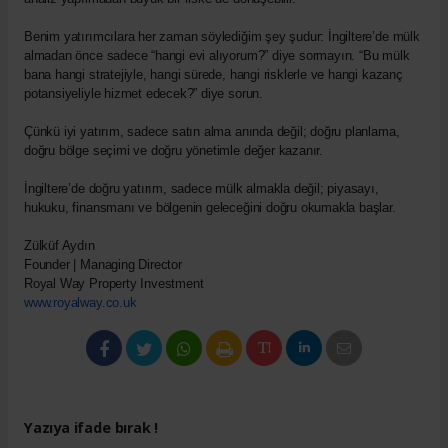
Benim yatırımcılara her zaman söylediğim şey şudur: İngiltere’de mülk
almadan önce sadece “hangi evi alıyorum?” diye sormayın. “Bu mülk
bana hangi stratejiyle, hangi sürede, hangi risklerle ve hangi kazanç
potansiyeliyle hizmet edecek?” diye sorun.
Çünkü iyi yatırım, sadece satın alma anında değil; doğru planlama,
doğru bölge seçimi ve doğru yönetimle değer kazanır.
İngiltere’de doğru yatırım, sadece mülk almakla değil; piyasayı,
hukuku, finansmanı ve bölgenin geleceğini doğru okumakla başlar.
Zülküf Aydın
Founder | Managing Director
Royal Way Property Investment
www.royalway.co.uk
Yazıya ifade bırak !