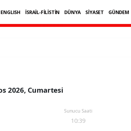
ENGLISH
İSRAİL-FİLİSTİN
DÜNYA
SİYASET
GÜNDEM
IK
TEKNOLOJİ
os 2026, Cumartesi
Sunucu Saati
10:39