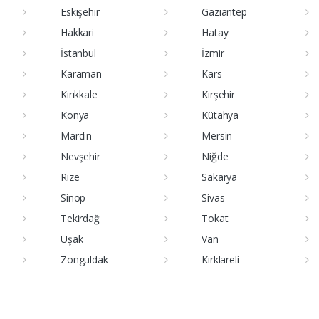
Eskişehir
Gaziantep
Hakkari
Hatay
İstanbul
İzmir
Karaman
Kars
Kırıkkale
Kırşehir
Konya
Kütahya
Mardin
Mersin
Nevşehir
Niğde
Rize
Sakarya
Sinop
Sivas
Tekirdağ
Tokat
Uşak
Van
Zonguldak
Kırklareli