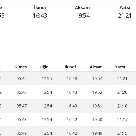
e
İkindi
Akşam
Yatsı
55
16:43
19:54
21:21
k
Güneş
Öğle
İkindi
Akşam
Yatsı
0
05:45
12:55
16:43
19:54
21:21
2
05:46
12:54
16:43
19:52
21:20
3
05:47
12:54
16:43
19:51
21:18
4
05:48
12:54
16:42
19:50
21:17
6
05:49
12:54
16:42
19:49
21:15