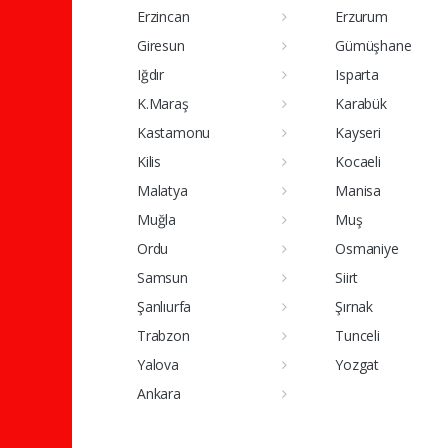
Erzincan
Erzurum
Giresun
Gümüşhane
Iğdır
Isparta
K.Maraş
Karabük
Kastamonu
Kayseri
Kilis
Kocaeli
Malatya
Manisa
Muğla
Muş
Ordu
Osmaniye
Samsun
Siirt
Şanlıurfa
Şırnak
Trabzon
Tunceli
Yalova
Yozgat
Ankara