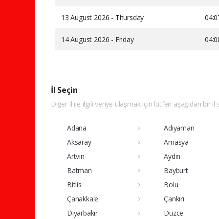
13 August 2026 - Thursday
04:0
14 August 2026 - Friday
04:0
İl Seçin
Diğer il ile ilgili veriye ulaşmak için lütfen aşağıdan bir il
Adana
Adıyaman
Aksaray
Amasya
Artvin
Aydın
Batman
Bayburt
Bitlis
Bolu
Çanakkale
Çankırı
Diyarbakır
Düzce