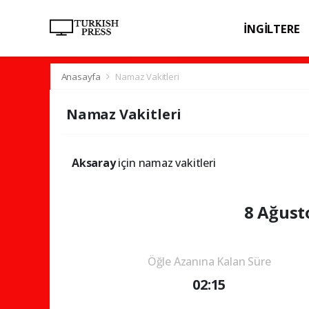
İNGİLTERE
SPOR
SAĞL
Anasayfa
Namaz Vakitleri
Namaz Vakitleri
Aksaray
için namaz vakitleri
8 Ağust
Öğle Azanına Kalan Süre
02:15