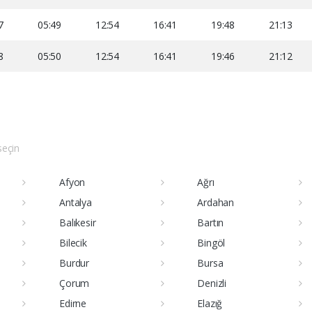
7
05:49
12:54
16:41
19:48
21:13
8
05:50
12:54
16:41
19:46
21:12
 seçin
Afyon
Ağrı
Antalya
Ardahan
Balıkesir
Bartın
Bilecik
Bingöl
Burdur
Bursa
Çorum
Denizli
Edirne
Elazığ