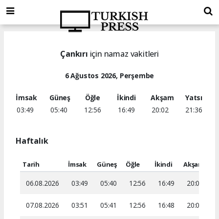
Çankırı
için namaz vakitleri
6 Ağustos 2026, Perşembe
İmsak
Güneş
Öğle
İkindi
Akşam
Yatsı
03:49
05:40
12:56
16:49
20:02
21:36
Haftalık
Tarih
İmsak
Güneş
Öğle
İkindi
Akşam
Ya
06.08.2026
03:49
05:40
12:56
16:49
20:02
2
07.08.2026
03:51
05:41
12:56
16:48
20:01
2