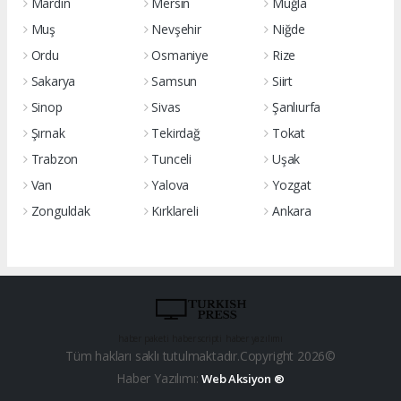
Mardin
Mersin
Muğla
Muş
Nevşehir
Niğde
Ordu
Osmaniye
Rize
Sakarya
Samsun
Siirt
Sinop
Sivas
Şanlıurfa
Şırnak
Tekirdağ
Tokat
Trabzon
Tunceli
Uşak
Van
Yalova
Yozgat
Zonguldak
Kırklareli
Ankara
haber paketi
haber scripti
haber yazılımı
Tüm hakları saklı tutulmaktadır.Copyright 2026©
Haber Yazılımı:
Web Aksiyon ®