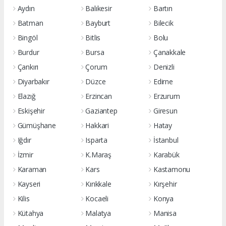
Aydın
Balıkesir
Bartın
Batman
Bayburt
Bilecik
Bingöl
Bitlis
Bolu
Burdur
Bursa
Çanakkale
Çankırı
Çorum
Denizli
Diyarbakır
Düzce
Edirne
Elazığ
Erzincan
Erzurum
Eskişehir
Gaziantep
Giresun
Gümüşhane
Hakkari
Hatay
Iğdır
Isparta
İstanbul
İzmir
K.Maraş
Karabük
Karaman
Kars
Kastamonu
Kayseri
Kırıkkale
Kırşehir
Kilis
Kocaeli
Konya
Kütahya
Malatya
Manisa