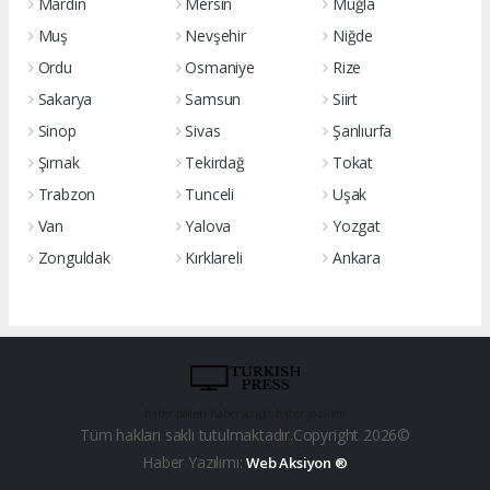
Mardin
Mersin
Muğla
Muş
Nevşehir
Niğde
Ordu
Osmaniye
Rize
Sakarya
Samsun
Siirt
Sinop
Sivas
Şanlıurfa
Şırnak
Tekirdağ
Tokat
Trabzon
Tunceli
Uşak
Van
Yalova
Yozgat
Zonguldak
Kırklareli
Ankara
haber paketi
haber scripti
haber yazılımı
Tüm hakları saklı tutulmaktadır.Copyright 2026©
Haber Yazılımı:
Web Aksiyon ®