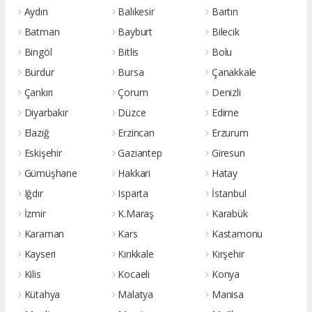
Aydın
Balıkesir
Bartın
Batman
Bayburt
Bilecik
Bingöl
Bitlis
Bolu
Burdur
Bursa
Çanakkale
Çankırı
Çorum
Denizli
Diyarbakır
Düzce
Edirne
Elazığ
Erzincan
Erzurum
Eskişehir
Gaziantep
Giresun
Gümüşhane
Hakkari
Hatay
Iğdır
Isparta
İstanbul
İzmir
K.Maraş
Karabük
Karaman
Kars
Kastamonu
Kayseri
Kırıkkale
Kırşehir
Kilis
Kocaeli
Konya
Kütahya
Malatya
Manisa