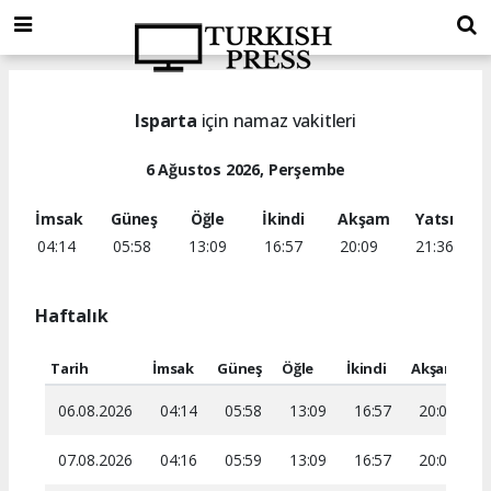
Isparta
için namaz vakitleri
6 Ağustos 2026, Perşembe
İmsak
Güneş
Öğle
İkindi
Akşam
Yatsı
04:14
05:58
13:09
16:57
20:09
21:36
Haftalık
Tarih
İmsak
Güneş
Öğle
İkindi
Akşam
Ya
06.08.2026
04:14
05:58
13:09
16:57
20:09
2
07.08.2026
04:16
05:59
13:09
16:57
20:07
2