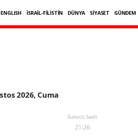
ENGLISH
İSRAİL-FİLİSTİN
DÜNYA
SİYASET
GÜNDEM
IK
TEKNOLOJİ
stos 2026, Cuma
Sunucu Saati
21:26