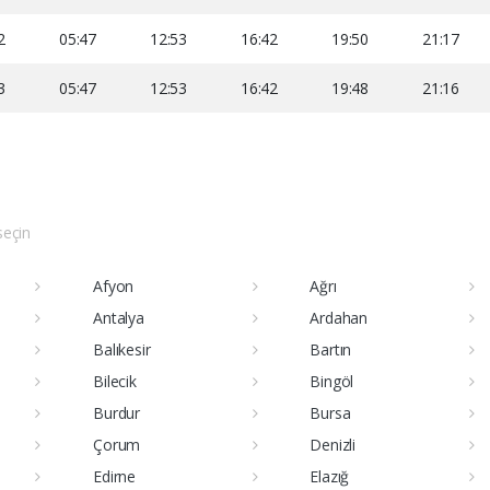
2
05:47
12:53
16:42
19:50
21:17
3
05:47
12:53
16:42
19:48
21:16
 seçin
Afyon
Ağrı
Antalya
Ardahan
Balıkesir
Bartın
Bilecik
Bingöl
Burdur
Bursa
Çorum
Denizli
Edirne
Elazığ