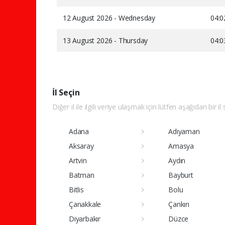
12 August 2026 - Wednesday
04:0
13 August 2026 - Thursday
04:0
İl Seçin
Diğer il ile ilgili veriye ulaşmak için lütfen aşağıdan bir il
Adana
Adıyaman
Aksaray
Amasya
Artvin
Aydın
Batman
Bayburt
Bitlis
Bolu
Çanakkale
Çankırı
Diyarbakır
Düzce