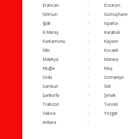
Erzincan
Erzurum
Giresun
Gümüşhane
Iğdır
Isparta
K.Maraş
Karabük
Kastamonu
Kayseri
Kilis
Kocaeli
Malatya
Manisa
Muğla
Muş
Ordu
Osmaniye
Samsun
Siirt
Şanlıurfa
Şırnak
Trabzon
Tunceli
Yalova
Yozgat
Ankara