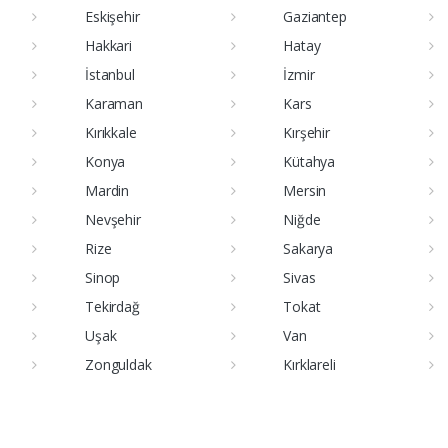
Eskişehir
Gaziantep
Hakkari
Hatay
İstanbul
İzmir
Karaman
Kars
Kırıkkale
Kırşehir
Konya
Kütahya
Mardin
Mersin
Nevşehir
Niğde
Rize
Sakarya
Sinop
Sivas
Tekirdağ
Tokat
Uşak
Van
Zonguldak
Kırklareli