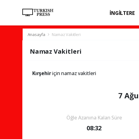
İNGİLTERE
SPOR
SAĞL
Anasayfa
Namaz Vakitleri
Namaz Vakitleri
Kırşehir
için namaz vakitleri
7 Ağu
Öğle Azanına Kalan Süre
08:32