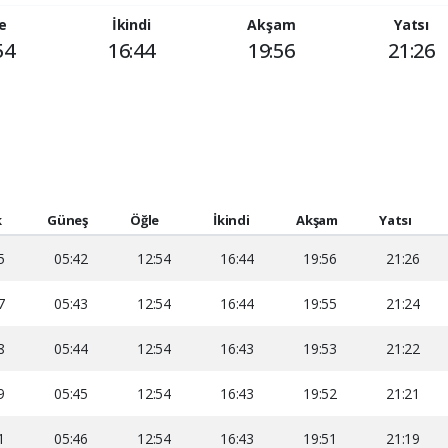
e
İkindi
Akşam
Yatsı
54
16:44
19:56
21:26
k
Güneş
Öğle
İkindi
Akşam
Yatsı
5
05:42
12:54
16:44
19:56
21:26
7
05:43
12:54
16:44
19:55
21:24
8
05:44
12:54
16:43
19:53
21:22
9
05:45
12:54
16:43
19:52
21:21
1
05:46
12:54
16:43
19:51
21:19