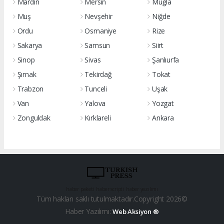
Mardin
Mersin
Muğla
Muş
Nevşehir
Niğde
Ordu
Osmaniye
Rize
Sakarya
Samsun
Siirt
Sinop
Sivas
Şanlıurfa
Şırnak
Tekirdağ
Tokat
Trabzon
Tunceli
Uşak
Van
Yalova
Yozgat
Zonguldak
Kırklareli
Ankara
haber paketi
haber scripti
haber yazılımı
Tüm hakları saklı tutulmaktadır.Copyright 2026©
Haber Yazılımı:
Web Aksiyon ®