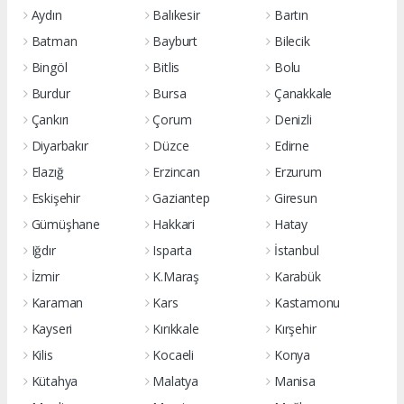
Aydın
Balıkesir
Bartın
Batman
Bayburt
Bilecik
Bingöl
Bitlis
Bolu
Burdur
Bursa
Çanakkale
Çankırı
Çorum
Denizli
Diyarbakır
Düzce
Edirne
Elazığ
Erzincan
Erzurum
Eskişehir
Gaziantep
Giresun
Gümüşhane
Hakkari
Hatay
Iğdır
Isparta
İstanbul
İzmir
K.Maraş
Karabük
Karaman
Kars
Kastamonu
Kayseri
Kırıkkale
Kırşehir
Kilis
Kocaeli
Konya
Kütahya
Malatya
Manisa