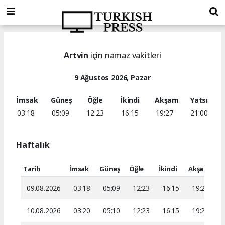
Artvin
için namaz vakitleri
9 Ağustos 2026, Pazar
İmsak
Güneş
Öğle
İkindi
Akşam
Yatsı
03:18
05:09
12:23
16:15
19:27
21:00
Haftalık
Tarih
İmsak
Güneş
Öğle
İkindi
Akşam
Ya
09.08.2026
03:18
05:09
12:23
16:15
19:27
2
10.08.2026
03:20
05:10
12:23
16:15
19:26
2