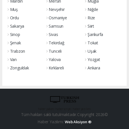
Mardin
Mersin
Muğla
Muş
Nevşehir
Niğde
Ordu
Osmaniye
Rize
Sakarya
Samsun
Siirt
Sinop
Sivas
Şanlıurfa
Şırnak
Tekirdağ
Tokat
Trabzon
Tunceli
Uşak
Van
Yalova
Yozgat
Zonguldak
Kırklareli
Ankara
haber paketi
haber scripti
haber yazılımı
Tüm hakları saklı tutulmaktadır.Copyright 2026©
Haber Yazılımı:
Web Aksiyon ®