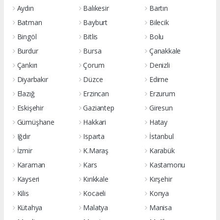
Aydın
Balıkesir
Bartın
Batman
Bayburt
Bilecik
Bingöl
Bitlis
Bolu
Burdur
Bursa
Çanakkale
Çankırı
Çorum
Denizli
Diyarbakır
Düzce
Edirne
Elazığ
Erzincan
Erzurum
Eskişehir
Gaziantep
Giresun
Gümüşhane
Hakkari
Hatay
Iğdır
Isparta
İstanbul
İzmir
K.Maraş
Karabük
Karaman
Kars
Kastamonu
Kayseri
Kırıkkale
Kırşehir
Kilis
Kocaeli
Konya
Kütahya
Malatya
Manisa