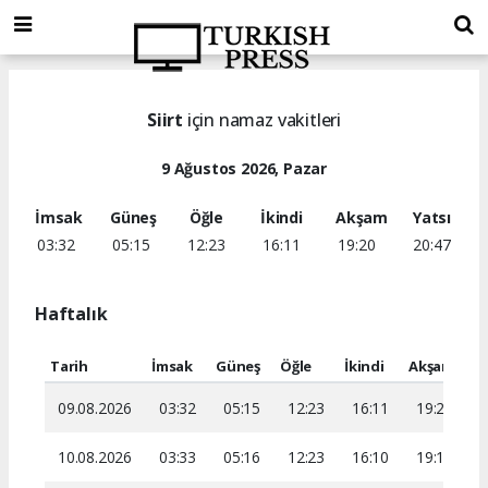
Siirt
için namaz vakitleri
9 Ağustos 2026, Pazar
İmsak
Güneş
Öğle
İkindi
Akşam
Yatsı
03:32
05:15
12:23
16:11
19:20
20:47
Haftalık
Tarih
İmsak
Güneş
Öğle
İkindi
Akşam
Ya
09.08.2026
03:32
05:15
12:23
16:11
19:20
2
10.08.2026
03:33
05:16
12:23
16:10
19:19
2