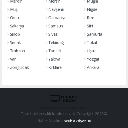
Mardin
Mersin
Muğla
Muş
Nevşehir
Niğde
Ordu
Osmaniye
Rize
Sakarya
Samsun
Siirt
Sinop
Sivas
Şanlıurfa
Şırnak
Tekirdağ
Tokat
Trabzon
Tunceli
Uşak
Van
Yalova
Yozgat
Zonguldak
Kırklareli
Ankara
haber paketi
haber scripti
haber yazılımı
Tüm hakları saklı tutulmaktadır.Copyright 2026©
Haber Yazılımı:
Web Aksiyon ®