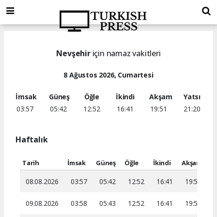
Nevşehir
için namaz vakitleri
8 Ağustos 2026, Cumartesi
İmsak
Güneş
Öğle
İkindi
Akşam
Yatsı
03:57
05:42
12:52
16:41
19:51
21:20
Haftalık
Tarih
İmsak
Güneş
Öğle
İkindi
Akşam
Ya
08.08.2026
03:57
05:42
12:52
16:41
19:51
2
09.08.2026
03:58
05:43
12:52
16:41
19:50
2