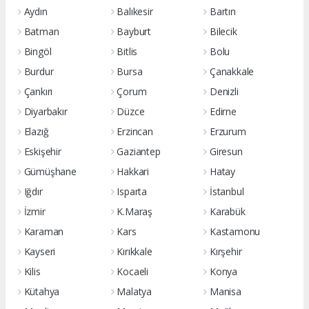
Aydın
Balıkesir
Bartın
Batman
Bayburt
Bilecik
Bingöl
Bitlis
Bolu
Burdur
Bursa
Çanakkale
Çankırı
Çorum
Denizli
Diyarbakır
Düzce
Edirne
Elazığ
Erzincan
Erzurum
Eskişehir
Gaziantep
Giresun
Gümüşhane
Hakkari
Hatay
Iğdır
Isparta
İstanbul
İzmir
K.Maraş
Karabük
Karaman
Kars
Kastamonu
Kayseri
Kırıkkale
Kırşehir
Kilis
Kocaeli
Konya
Kütahya
Malatya
Manisa