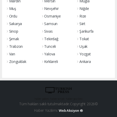
Mardin
Mersin
Muğla
Muş
Nevşehir
Niğde
Ordu
Osmaniye
Rize
Sakarya
Samsun
Siirt
Sinop
Sivas
Şanlıurfa
Şırnak
Tekirdağ
Tokat
Trabzon
Tunceli
Uşak
Van
Yalova
Yozgat
Zonguldak
Kırklareli
Ankara
haber paketi
haber scripti
haber yazılımı
Tüm hakları saklı tutulmaktadır.Copyright 2026©
Haber Yazılımı:
Web Aksiyon ®