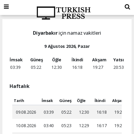
Diyarbakır
için namaz vakitleri
9 Ağustos 2026, Pazar
İmsak
Güneş
Öğle
İkindi
Akşam
Yatsı
03:39
05:22
12:30
16:18
19:27
20:53
Haftalık
Tarih
İmsak
Güneş
Öğle
İkindi
Akşam
Ya
09.08.2026
03:39
05:22
12:30
16:18
19:27
2
10.08.2026
03:40
05:23
12:29
16:17
19:26
2