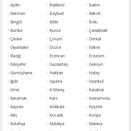
Aydın
Balıkesir
Bartın
Batman
Bayburt
Bilecik
Bingöl
Bitlis
Bolu
Burdur
Bursa
Çanakkale
Çankırı
Çorum
Denizli
Diyarbakır
Düzce
Edirne
Elazığ
Erzincan
Erzurum
Eskişehir
Gaziantep
Giresun
Gümüşhane
Hakkari
Hatay
Iğdır
Isparta
İstanbul
İzmir
K.Maraş
Karabük
Karaman
Kars
Kastamonu
Kayseri
Kırıkkale
Kırşehir
Kilis
Kocaeli
Konya
Kütahya
Malatya
Manisa