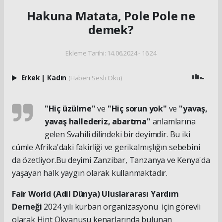
Hakuna Matata, Pole Pole ne
demek?
Ekleme Tarihi: 14.06.2024 - 16:24
Erkek
|
Kadın
(Haberi Sesli Oku)
"Hiç üzülme"
ve
"Hiç sorun yok"
ve
"yavaş,
yavaş hallederiz, abartma"
anlamlarına
gelen Svahili dilindeki bir deyimdir. Bu iki
cümle Afrika'daki fakirliği ve gerikalmışlığın sebebini
da özetliyor.Bu deyimi Zanzibar, Tanzanya ve Kenya'da
yaşayan halk yaygın olarak kullanmaktadır.
Fair World (Adil Dünya) Uluslararası Yardım
Derneği
2024 yılı kurban organizasyonu için görevli
olarak Hint Okyanusu kenarlarında bulunan