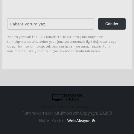
Gönder
Yorum yazarak Topluluk Kuralları’nı kabul etmiş bulunuyor ve
turkishpress.co.uk sitesine yaptığınız yorumunuzla ilgili doğrudan veya
dolaylı tüm sorumluluğu tek başınıza üstleniyorsunuz. Yazılan tüm
yorumlardan site yönetimi hiçbir şekilde sorumlu tutulamaz.
haber paketi
haber scripti
haber yazılımı
Tüm hakları saklı tutulmaktadır.Copyright 2026©
Haber Yazılımı:
Web Aksiyon ®