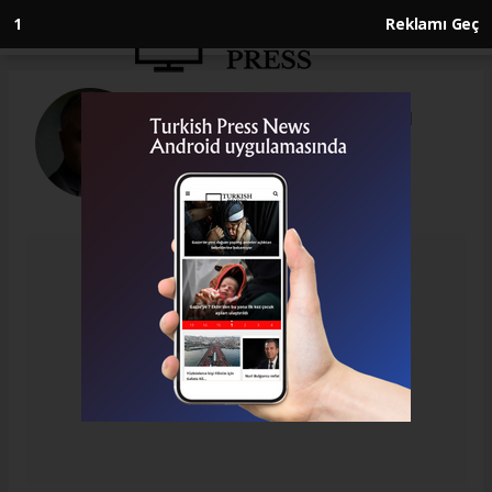
1
Reklamı Geç
İsmail Karakaş (Genel
Yayın Yönetmeni)
info@turkishpress.co.uk