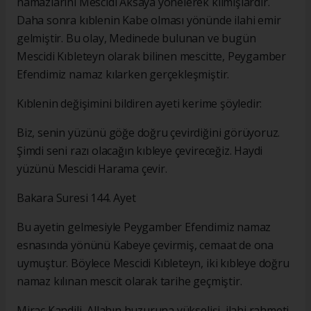
namazlarını Mescidi Aksaya yönelerek kılmışlardır.
Daha sonra kıblenin Kabe olması yönünde ilahi emir
gelmiştir. Bu olay, Medinede bulunan ve bugün
Mescidi Kıbleteyn olarak bilinen mescitte, Peygamber
Efendimiz namaz kılarken gerçekleşmiştir.
Kıblenin değişimini bildiren ayeti kerime şöyledir:
Biz, senin yüzünü göğe doğru çevirdiğini görüyoruz.
Şimdi seni razı olacağın kıbleye çevireceğiz. Haydi
yüzünü Mescidi Harama çevir.
Bakara Suresi 144. Ayet
Bu ayetin gelmesiyle Peygamber Efendimiz namaz
esnasında yönünü Kabeye çevirmiş, cemaat de ona
uymuştur. Böylece Mescidi Kıbleteyn, iki kıbleye doğru
namaz kılınan mescit olarak tarihe geçmiştir.
Miraç Kandili, Allahın huzuruna yükselişi, ilahi rahmeti