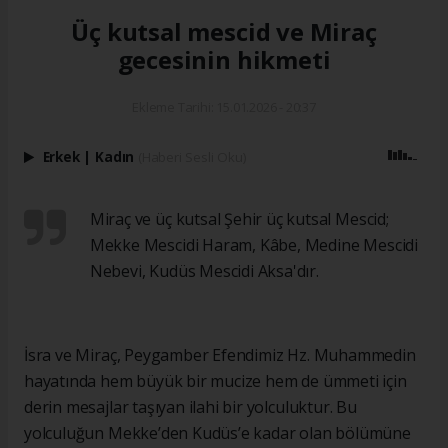
Üç kutsal mescid ve Miraç
gecesinin hikmeti
Ekleme Tarihi: 15.01.2026 - 20:37
Erkek
|
Kadın
(Haberi Sesli Oku)
Miraç ve üç kutsal Şehir üç kutsal Mescid;
Mekke Mescidi Haram, Kâbe, Medine Mescidi
Nebevi, Kudüs Mescidi Aksa'dır.
İsra ve Miraç, Peygamber Efendimiz Hz. Muhammedin
hayatında hem büyük bir mucize hem de ümmeti için
derin mesajlar taşıyan ilahi bir yolculuktur. Bu
yolculuğun Mekke’den Kudüs’e kadar olan bölümüne