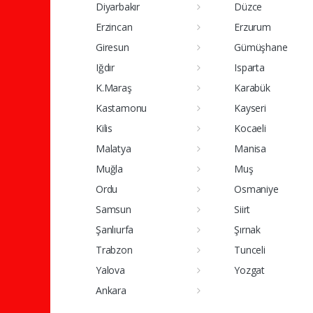
Diyarbakır
Düzce
Erzincan
Erzurum
Giresun
Gümüşhane
Iğdır
Isparta
K.Maraş
Karabük
Kastamonu
Kayseri
Kilis
Kocaeli
Malatya
Manisa
Muğla
Muş
Ordu
Osmaniye
Samsun
Siirt
Şanlıurfa
Şırnak
Trabzon
Tunceli
Yalova
Yozgat
Ankara