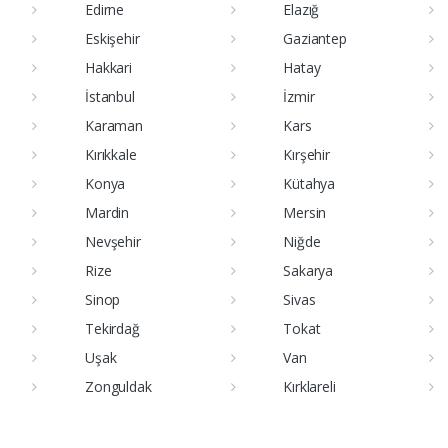
Edirne
Elazığ
Eskişehir
Gaziantep
Hakkari
Hatay
İstanbul
İzmir
Karaman
Kars
Kırıkkale
Kırşehir
Konya
Kütahya
Mardin
Mersin
Nevşehir
Niğde
Rize
Sakarya
Sinop
Sivas
Tekirdağ
Tokat
Uşak
Van
Zonguldak
Kırklareli