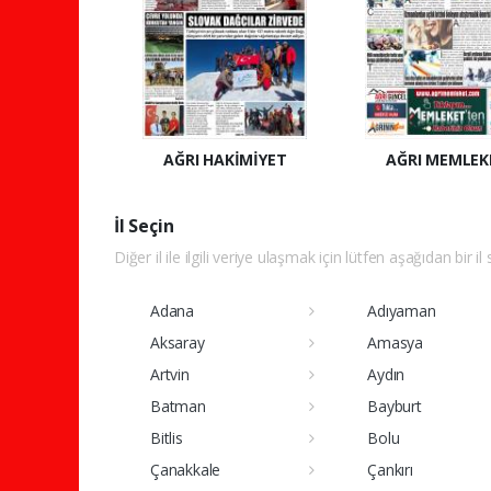
AĞRI HAKİMİYET
AĞRI MEMLEK
İl Seçin
Diğer il ile ilgili veriye ulaşmak için lütfen aşağıdan bir il
Adana
Adıyaman
Aksaray
Amasya
Artvin
Aydın
Batman
Bayburt
Bitlis
Bolu
Çanakkale
Çankırı