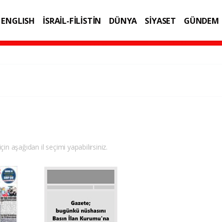
ENGLISH
İSRAİL-FİLİSTİN
DÜNYA
SİYASET
GÜNDEM
IK
TEKNOLOJİ
çin aşağıdan il seçimi yapabilirsiniz.