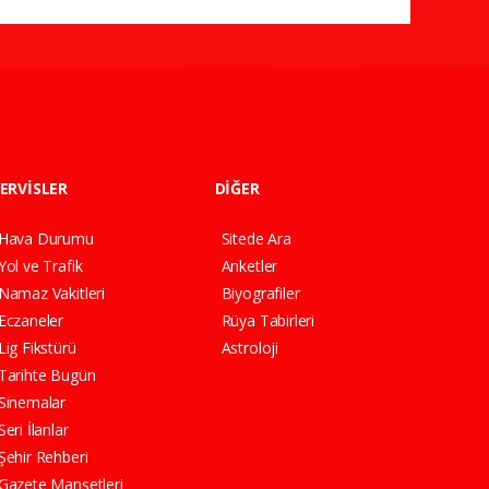
ERVİSLER
DİĞER
Hava Durumu
Sitede Ara
Yol ve Trafik
Anketler
Namaz Vakitleri
Biyografiler
Eczaneler
Rüya Tabirleri
Lig Fikstürü
Astroloji
Tarihte Bugün
Sinemalar
Seri İlanlar
Şehir Rehberi
Gazete Manşetleri