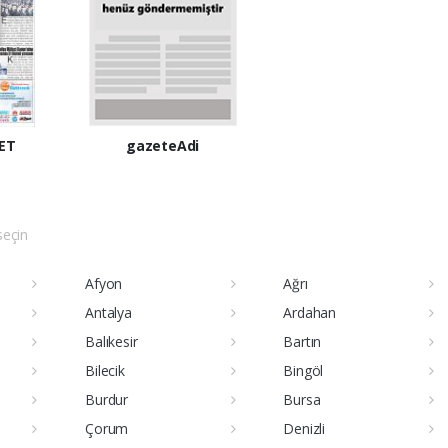
ET
gazeteAdi
 seçin
Afyon
Ağrı
Antalya
Ardahan
Balıkesir
Bartın
Bilecik
Bingöl
Burdur
Bursa
Çorum
Denizli