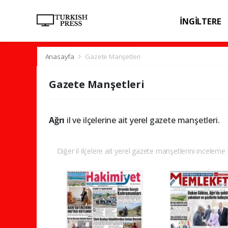
İNGİLTERE
SPOR
SAĞL
Anasayfa
Gazete Manşetleri
Gazete Manşetleri
Ağrı
il ve ilçelerine ait yerel gazete manşetleri.
Diğer il ilçelere ait yerel gazete manşetlerini inceleme i