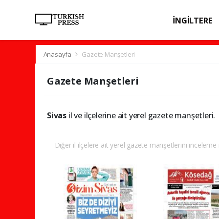
İNGİLTERE
SPOR
SAĞL
Anasayfa
Gazete Manşetleri
Gazete Manşetleri
Sivas
il ve ilçelerine ait yerel gazete manşetleri.
Diğer il ilçelere ait yerel gazete manşetlerini inceleme i