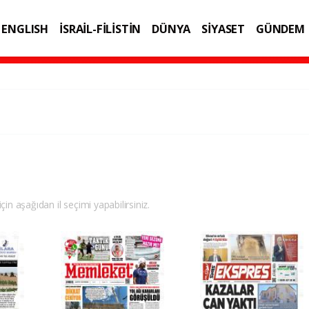
ENGLISH
İSRAİL-FİLİSTİN
DÜNYA
SİYASET
GÜNDEM
IK
TEKNOLOJİ
çin aşağıdan il seçimi yapabilirsiniz.