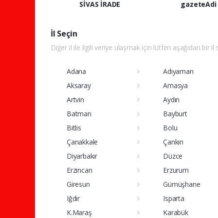
SİVAS İRADE
gazeteAdi
İl Seçin
Diğer il ile ilgili veriye ulaşmak için lütfen aşağıdan bir il
Adana
Adıyaman
Aksaray
Amasya
Artvin
Aydın
Batman
Bayburt
Bitlis
Bolu
Çanakkale
Çankırı
Diyarbakır
Düzce
Erzincan
Erzurum
Giresun
Gümüşhane
Iğdır
Isparta
K.Maraş
Karabük