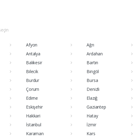
 seçin
Afyon
Ağrı
Antalya
Ardahan
Balıkesir
Bartın
Bilecik
Bingöl
Burdur
Bursa
Çorum
Denizli
Edirne
Elazığ
Eskişehir
Gaziantep
Hakkari
Hatay
İstanbul
İzmir
Karaman
Kars