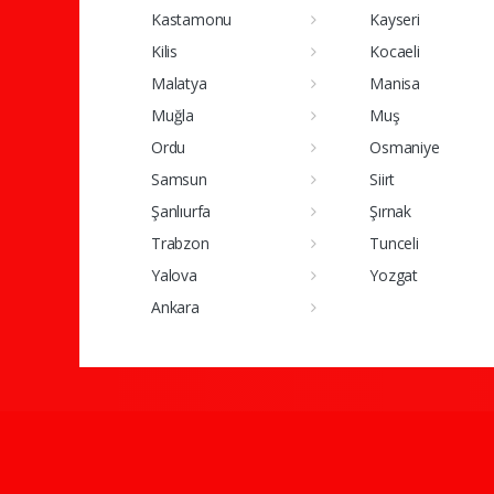
Kastamonu
Kayseri
Kilis
Kocaeli
Malatya
Manisa
Muğla
Muş
Ordu
Osmaniye
Samsun
Siirt
Şanlıurfa
Şırnak
Trabzon
Tunceli
Yalova
Yozgat
Ankara