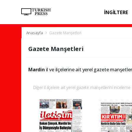
İNGİLTERE
SPOR
SAĞL
Anasayfa
Gazete Manşetleri
Gazete Manşetleri
Mardin
il ve ilçelerine ait yerel gazete manşetler
Diğer il ilçelere ait yerel gazete manşetlerini inceleme i