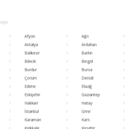
 seçin
Afyon
Ağrı
Antalya
Ardahan
Balıkesir
Bartın
Bilecik
Bingöl
Burdur
Bursa
Çorum
Denizli
Edirne
Elazığ
Eskişehir
Gaziantep
Hakkari
Hatay
İstanbul
İzmir
Karaman
Kars
Kırıkkale
Kırşehir