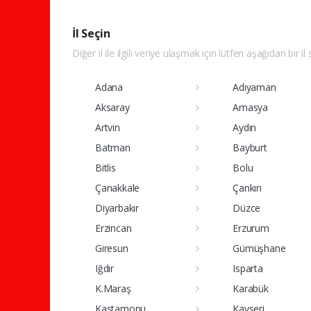
İl Seçin
Diğer il ile ilgili veriye ulaşmak için lütfen aşağıdan bir il
Adana
Adıyaman
Aksaray
Amasya
Artvin
Aydın
Batman
Bayburt
Bitlis
Bolu
Çanakkale
Çankırı
Diyarbakır
Düzce
Erzincan
Erzurum
Giresun
Gümüşhane
Iğdır
Isparta
K.Maraş
Karabük
Kastamonu
Kayseri