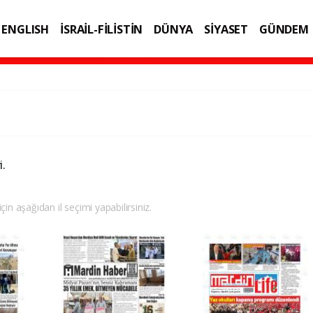
ENGLISH
İSRAİL-FİLİSTİN
DÜNYA
SİYASET
GÜNDEM
IK
TEKNOLOJİ
i.
çin aşağıdan il seçimi yapabilirsiniz.