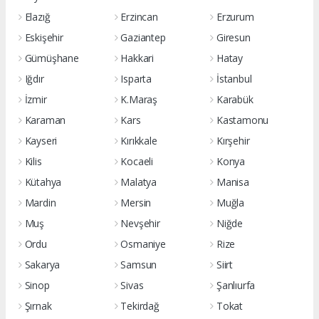
Elazığ
Erzincan
Erzurum
Eskişehir
Gaziantep
Giresun
Gümüşhane
Hakkari
Hatay
Iğdır
Isparta
İstanbul
İzmir
K.Maraş
Karabük
Karaman
Kars
Kastamonu
Kayseri
Kırıkkale
Kırşehir
Kilis
Kocaeli
Konya
Kütahya
Malatya
Manisa
Mardin
Mersin
Muğla
Muş
Nevşehir
Niğde
Ordu
Osmaniye
Rize
Sakarya
Samsun
Siirt
Sinop
Sivas
Şanlıurfa
Şırnak
Tekirdağ
Tokat