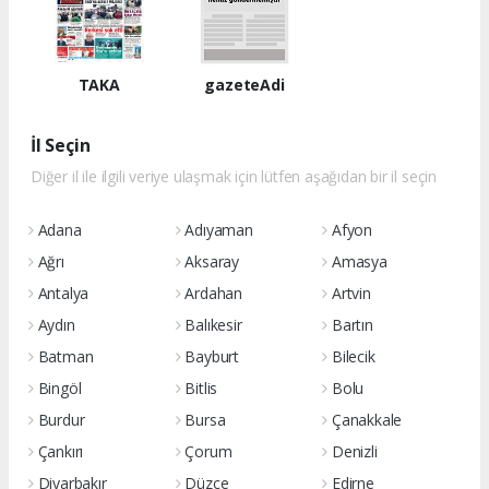
TAKA
gazeteAdi
İl Seçin
Diğer il ile ilgili veriye ulaşmak için lütfen aşağıdan bir il seçin
Adana
Adıyaman
Afyon
Ağrı
Aksaray
Amasya
Antalya
Ardahan
Artvin
Aydın
Balıkesir
Bartın
Batman
Bayburt
Bilecik
Bingöl
Bitlis
Bolu
Burdur
Bursa
Çanakkale
Çankırı
Çorum
Denizli
Diyarbakır
Düzce
Edirne