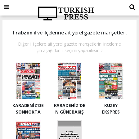
Trabzon
il ve ilçelerine ait yerel gazete manşetleri.
Diğer il ilçelere ait yerel gazete manşetlerini inceleme
için aşağıdan il seçimi yapabilirsiniz.
KARADENİZ'DE
KARADENİZ'DE
KUZEY
SONNOKTA
N GÜNEBAKIŞ
EKSPRES