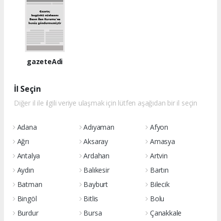
gazeteAdi
İl Seçin
Diğer il ile ilgili veriye ulaşmak için lütfen aşağıdan bir il seçin
Adana
Adıyaman
Afyon
Ağrı
Aksaray
Amasya
Antalya
Ardahan
Artvin
Aydın
Balıkesir
Bartın
Batman
Bayburt
Bilecik
Bingöl
Bitlis
Bolu
Burdur
Bursa
Çanakkale