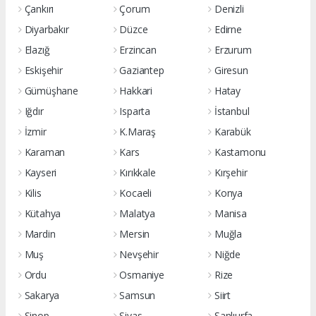
Çankırı
Çorum
Denizli
Diyarbakır
Düzce
Edirne
Elazığ
Erzincan
Erzurum
Eskişehir
Gaziantep
Giresun
Gümüşhane
Hakkari
Hatay
Iğdır
Isparta
İstanbul
İzmir
K.Maraş
Karabük
Karaman
Kars
Kastamonu
Kayseri
Kırıkkale
Kırşehir
Kilis
Kocaeli
Konya
Kütahya
Malatya
Manisa
Mardin
Mersin
Muğla
Muş
Nevşehir
Niğde
Ordu
Osmaniye
Rize
Sakarya
Samsun
Siirt
Sinop
Sivas
Şanlıurfa