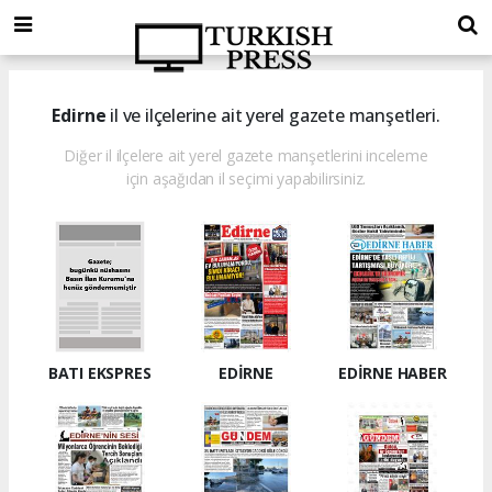
Edirne
il ve ilçelerine ait yerel gazete manşetleri.
Diğer il ilçelere ait yerel gazete manşetlerini inceleme
için aşağıdan il seçimi yapabilirsiniz.
BATI EKSPRES
EDİRNE
EDİRNE HABER