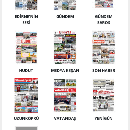
EDİRNE'NİN
GÜNDEM
GÜNDEM
SESİ
SAROS
HUDUT
MEDYA KEŞAN
SON HABER
UZUNKÖPRÜ
VATANDAŞ
YENİGÜN