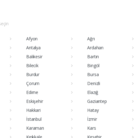
 seçin
Afyon
Ağrı
Antalya
Ardahan
Balıkesir
Bartın
Bilecik
Bingöl
Burdur
Bursa
Çorum
Denizli
Edirne
Elazığ
Eskişehir
Gaziantep
Hakkari
Hatay
İstanbul
İzmir
Karaman
Kars
Kırıkkale
Kırşehir