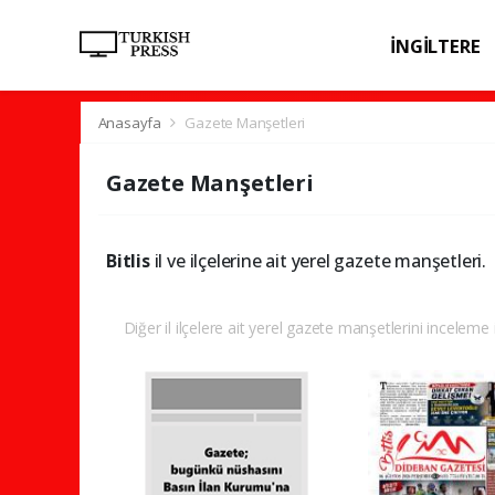
İNGİLTERE
SPOR
SAĞL
Anasayfa
Gazete Manşetleri
Gazete Manşetleri
Bitlis
il ve ilçelerine ait yerel gazete manşetleri.
Diğer il ilçelere ait yerel gazete manşetlerini inceleme i