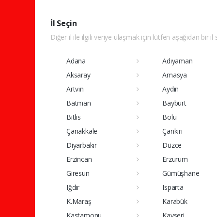
İl Seçin
Diğer il ile ilgili veriye ulaşmak için lütfen aşağıdan bir il
Adana
Adıyaman
Aksaray
Amasya
Artvin
Aydın
Batman
Bayburt
Bitlis
Bolu
Çanakkale
Çankırı
Diyarbakır
Düzce
Erzincan
Erzurum
Giresun
Gümüşhane
Iğdır
Isparta
K.Maraş
Karabük
Kastamonu
Kayseri