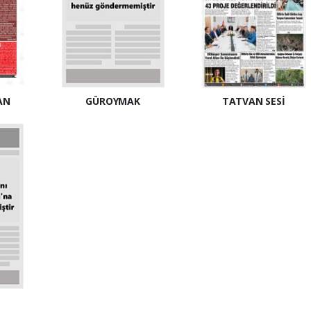
AN
GÜROYMAK
TATVAN SESİ