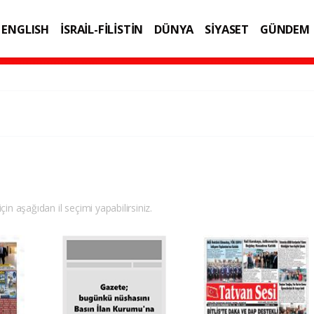
ENGLISH
İSRAİL-FİLİSTİN
DÜNYA
SİYASET
GÜNDEM
IK
TEKNOLOJİ
çin aşağıdan il seçimi yapabilirsiniz.