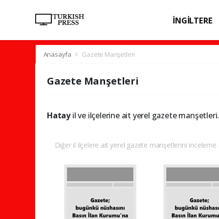
İNGİLTERE
SPOR
SAĞL
Anasayfa
Gazete Manşetleri
Gazete Manşetleri
Hatay
il ve ilçelerine ait yerel gazete manşetleri
Diğer il ilçelere ait yerel gazete manşetlerini inceleme i