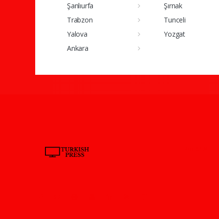
Şanlıurfa
Şırnak
Trabzon
Tunceli
Yalova
Yozgat
Ankara
Pro-0.174