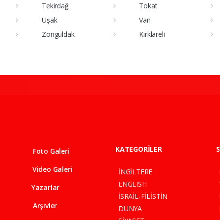
Tekirdağ
Tokat
Uşak
Van
Zonguldak
Kırklareli
KATEGORİLER
S
Foto Galeri
Video Galeri
İNGİLTERE
ENGLISH
Yazarlar
İSRAİL-FİLİSTİN
Arşivler
DÜNYA