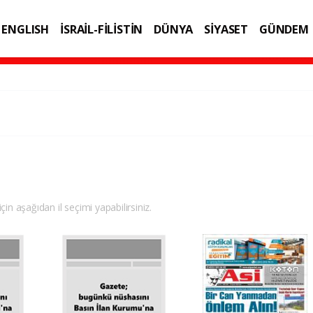
ENGLISH
İSRAİL-FİLİSTİN
DÜNYA
SİYASET
GÜNDEM
IK
TEKNOLOJİ
.
çin aşağıdan il seçimi yapabilirsiniz.