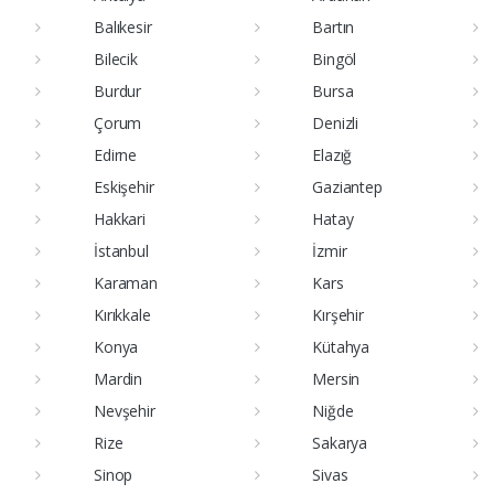
Balıkesir
Bartın
Bilecik
Bingöl
Burdur
Bursa
Çorum
Denizli
Edirne
Elazığ
Eskişehir
Gaziantep
Hakkari
Hatay
İstanbul
İzmir
Karaman
Kars
Kırıkkale
Kırşehir
Konya
Kütahya
Mardin
Mersin
Nevşehir
Niğde
Rize
Sakarya
Sinop
Sivas