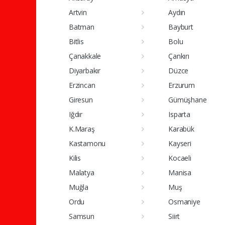
Artvin
Aydın
Batman
Bayburt
Bitlis
Bolu
Çanakkale
Çankırı
Diyarbakır
Düzce
Erzincan
Erzurum
Giresun
Gümüşhane
Iğdır
Isparta
K.Maraş
Karabük
Kastamonu
Kayseri
Kilis
Kocaeli
Malatya
Manisa
Muğla
Muş
Ordu
Osmaniye
Samsun
Siirt