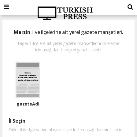
Mersin
il ve ilçelerine ait yerel gazete manşetleri.
Diğer il ilçelere ait yerel gazete manşetlerini inceleme
için aşağıdan il seçimi yapabilirsiniz.
gazeteAdi
İl Seçin
Diğer il ile ilgili veriye ulaşmak için lütfen aşağıdan bir il seçin