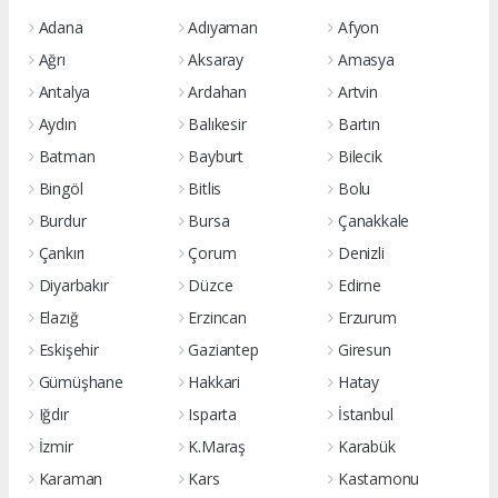
Adana
Adıyaman
Afyon
Ağrı
Aksaray
Amasya
Antalya
Ardahan
Artvin
Aydın
Balıkesir
Bartın
Batman
Bayburt
Bilecik
Bingöl
Bitlis
Bolu
Burdur
Bursa
Çanakkale
Çankırı
Çorum
Denizli
Diyarbakır
Düzce
Edirne
Elazığ
Erzincan
Erzurum
Eskişehir
Gaziantep
Giresun
Gümüşhane
Hakkari
Hatay
Iğdır
Isparta
İstanbul
İzmir
K.Maraş
Karabük
Karaman
Kars
Kastamonu