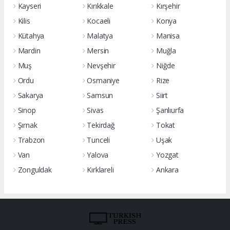
Kayseri
Kırıkkale
Kırşehir
Kilis
Kocaeli
Konya
Kütahya
Malatya
Manisa
Mardin
Mersin
Muğla
Muş
Nevşehir
Niğde
Ordu
Osmaniye
Rize
Sakarya
Samsun
Siirt
Sinop
Sivas
Şanlıurfa
Şırnak
Tekirdağ
Tokat
Trabzon
Tunceli
Uşak
Van
Yalova
Yozgat
Zonguldak
Kırklareli
Ankara